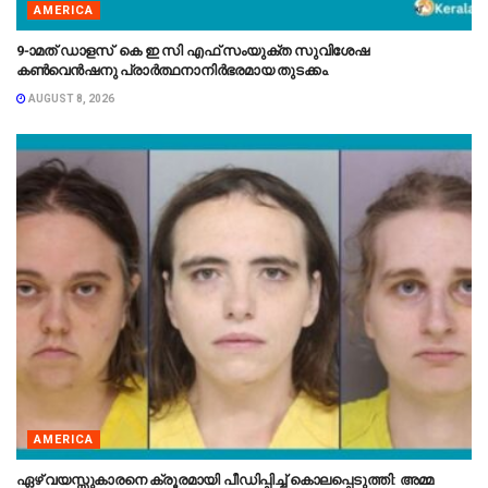
AMERICA
9-ാമത് ഡാളസ് കെ ഇ സി എഫ് സംയുക്ത സുവിശേഷ
കൺവെൻഷനു പ്രാർത്ഥനാനിർഭരമായ തുടക്കം.
AUGUST 8, 2026
AMERICA
ഏഴ് വയസ്സുകാരനെ ക്രൂരമായി പീഡിപ്പിച്ച് കൊലപ്പെടുത്തി: അമ്മ