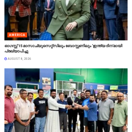
AMERICA
ഓഗസ്റ്റ് 15 മാസാച്യുസെറ്റ്‌സിലും ബോസ്റ്റണിലും ‘ഇന്ത്യ ദിന’മായി
പ്രഖ്യാപിച്ചു
AUGUST 8, 2026