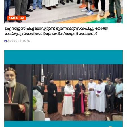
AMERICA
ഐസിഇസിഎച്ച് ബാഡ്മിന്റൺ ടൂർണമെന്റ് സമാപിച്ചു; ജോർജ്
മാത്യുവും ജോജി ജോർജും മെൻസ് ഓപ്പൺ ജേതാക്കൾ
AUGUST 8, 2026