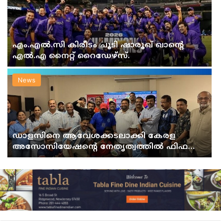
എം.എൽ.സി കിരീടം ചൂടി ഷാരൂഖ് ഖാന്റെ
എൽ.എ നൈറ്റ് റൈഡേഴ്സ്.
News
ഡാളസിനെ ആവേശക്കടലാക്കി കേരള
അസോസിയേഷന്റെ നേതൃത്വത്തിൽ ഫിഫ
ലോകകപ്പ് ഫൈനൽ വാച്ച് പാർട്ടിസംഘടിപ്പിച്ചു.