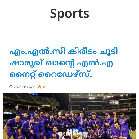
Sports
എം.എൽ.സി കിരീടം ചൂടി
ഷാരൂഖ് ഖാന്റെ എൽ.എ
നൈറ്റ് റൈഡേഴ്സ്.
2 weeks ago
41