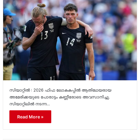
സിയാറ്റിൽ : 2026 ഫിഫ ലോകകപ്പിൽ ആതിഥേയരായ
അമേരിക്കയുടെ പോരാട്ടം കണ്ണീരോടെ അവസാനിച്ചു.
സിയാറ്റിലിൽ നടന്ന…
Read More »