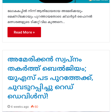
ലോകകപ്പിൽ നിന്ന് ആതിഥേയരായ അമേരിക്കയും
മെക്സിക്കോയും പുറത്തായതോടെ ക്വാർട്ടർ ഫൈനൽ
മത്സരങ്ങളുടെ ടിക്കറ്റ് വില കുത്തനെ…
Read More »
അമേരിക്കൻ സ്വപ്നം
തകർത്ത് ബെൽജിയം;
യുഎസ് പട പുറത്തേക്ക്,
ചുവടുറപ്പിച്ചു റെഡ്
ഡെവിൾസ്!
4 weeks ago
60