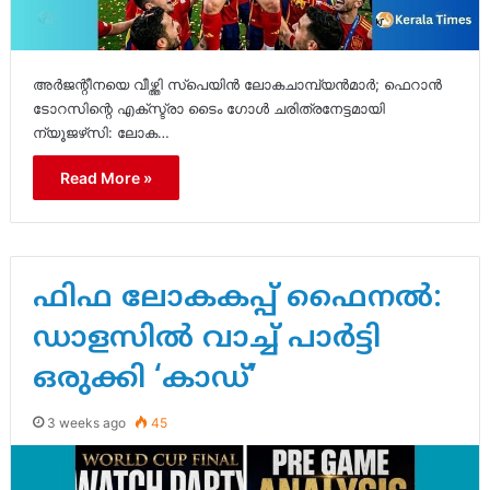
അർജന്റീനയെ വീഴ്ത്തി സ്പെയിൻ ലോകചാമ്പ്യൻമാർ; ഫെറാൻ
ടോറസിന്റെ എക്സ്ട്രാ ടൈം ഗോൾ ചരിത്രനേട്ടമായി
ന്യൂജഴ്‌സി: ലോക…
Read More »
ഫിഫ ലോകകപ്പ് ഫൈനൽ:
ഡാളസിൽ വാച്ച് പാർട്ടി
ഒരുക്കി ‘കാഡ്’
3 weeks ago
45