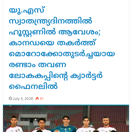
യു.എസ്
സ്വാതന്ത്ര്യദിനത്തിൽ
ഹൂസ്റ്റണിൽ ആവേശം;
കാനഡയെ തകർത്ത്
മൊറോക്കോതുടർച്ചയായ
രണ്ടാം തവണ
ലോകകപ്പിന്റെ ക്വാർട്ടർ
ഫൈനലിൽ
July 5, 2026
51