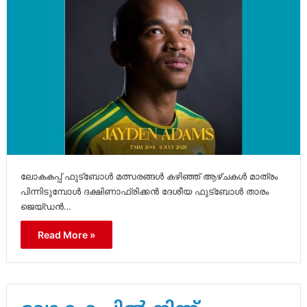
ലോകകപ്പ് ഫുട്ബോൾ മത്സരങ്ങൾ കഴിഞ്ഞ് ആഴ്ചകൾ മാത്രം
പിന്നിടുമ്പോൾ ദക്ഷിണാഫ്രിക്കൻ ദേശീയ ഫുട്ബോൾ താരം
ജെയ്ഡൻ…
Read More »