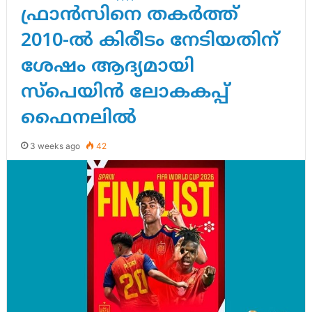
ഫ്രാൻസിനെ തകർത്ത്
2010-ൽ കിരീടം നേടിയതിന്
ശേഷം ആദ്യമായി
സ്പെയിൻ ലോകകപ്പ്
ഫൈനലിൽ
3 weeks ago
42