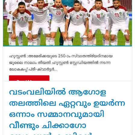
ഹൂസ്റ്റൺ :അമേരിക്കയുടെ 250-ാം സ്വാതന്ത്ര്യദിനമായ
ജൂലൈ നാലാം തീയതി ഹൂസ്റ്റൺ സ്റ്റേഡിയത്തിൽ നടന്ന
ലോകകപ്പ് പ്രീ-ക്വാർട്ടർ…
Read More »
വടംവലിയിൽ ആഗോള
തലത്തിലെ ഏറ്റവും ഉയർന്ന
ഒന്നാം സമ്മാനവുമായി
വീണ്ടും ചിക്കാഗോ