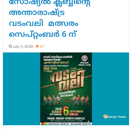
സോഷ്യൽ ക്ലബ്ബിന്റെ
അന്താരാഷ്ട്ര
വടംവലി മത്സരം
സെപ്റ്റംബർ 6 ന്
July 5, 2026
47