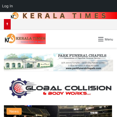
Log In
മാജിക്, സംഗീതം, ഓണാഘോഷം, ജീവകാരുണ്യം ഒന്നിക്കുന്ന ‘എംക്യൂബ് ഷോ 2026 & പൊന്നോണം 26’ ഓഗസ്റ്റ് 30-ന് ന്യൂയോർക്കിലെ റോക്‌ലാണ്ടിൽ.
Menu
News