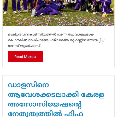
ഓക്‌ലൻഡ് കൊളീസിയത്തിൽ നടന്ന ആവേശകരമായ
ഫൈനലിൽ വാഷിംഗ്ടൺ ഫ്രീഡത്തെ ഒറ്റ റണ്ണിന് തോൽപ്പിച്ച്
ലോസ് ആഞ്ചലസ്…
Read More »
ഡാളസിനെ
ആവേശക്കടലാക്കി കേരള
അസോസിയേഷന്റെ
നേതൃത്വത്തിൽ ഫിഫ