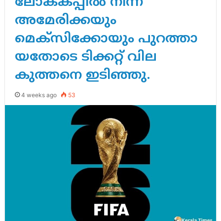
ലോകകപ്പിൽ നിന്ന്
അമേരിക്കയും
മെക്സിക്കോയും പുറത്താ
യതോടെ ടിക്കറ്റ് വില
കുത്തനെ ഇടിഞ്ഞു.
4 weeks ago
53