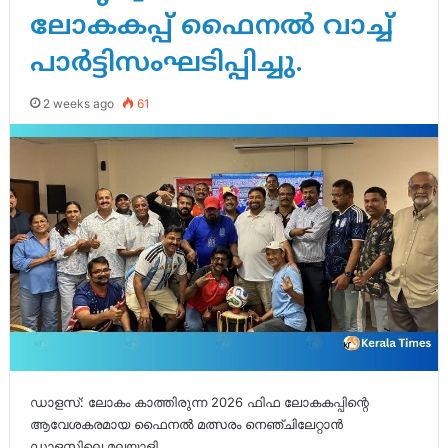
ലോകകപ്പ് ഫൈനൽ വാച്ച്
പാർട്ടിസംഘടിപ്പിച്ചു.
2 weeks ago
61
ഡാളസ്: ലോകം കാത്തിരുന്ന 2026 ഫിഫ ലോകകപ്പിന്റെ
ആവേശകരമായ ഫൈനൽ മത്സരം നെഞ്ചിലേറ്റാൻ
ഡാളസിലെ മലയാളി…