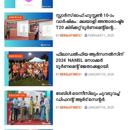
ട്രംപ് ഒപ്പുവച്ചു.
സ്റ്റാർസ് ഓഫ് ഹൂസ്റ്റൺ 10-ാം
AMERICA
വാർഷികം : മലയാളി അന്താരാഷ്ട്ര
T20 ക്രിക്കറ്റ് ടൂർണമെന്റിന്റെ
ഒരുക്കങ്ങൾ ആരംഭിച്ചു.
BY
KERALATIMES1
FEBRUARY 1, 2025
ഫിലാഡൽഫിയ ആർസനൽസിന്
AMERICA
2024 NAMSL സോക്കർ
ടൂർണമെന്റ് ജേതാക്കളായി.
BY
KERALATIMES1
JANUARY 30, 2025
ടേബിള്‍ ടെന്നീസിലും ചുവടുവച്ച്
EDUCATION
ഡിഫറന്റ് ആര്‍ട് സെന്റര്‍.
BY
KERALATIMES1
JANUARY 30, 2025