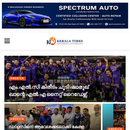
AMERICA
എം.എൽ.സി കിരീടം ചൂടി ഷാരൂഖ്
ഖാന്റെ എൽ.എ നൈറ്റ് റൈഡേഴ്സ്.
AMERICA
ഡാളസിനെ ആവേശക്കടലാക്കി കേരള
AMERICA