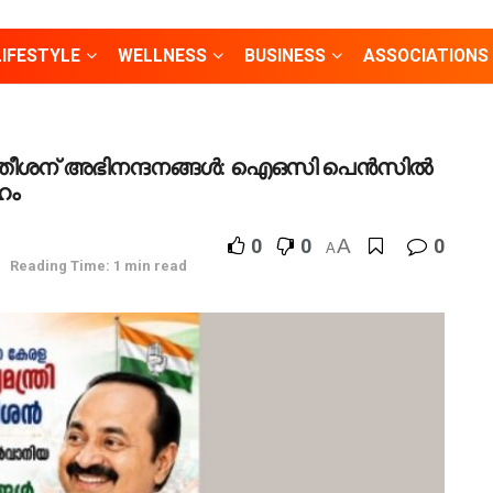
LIFESTYLE
WELLNESS
BUSINESS
ASSOCIATIONS
. സതീശന് അഭിനന്ദനങ്ങൾ: ഐഒസി പെൻസിൽ
ഹം
0
0
A
0
A
Reading Time: 1 min read