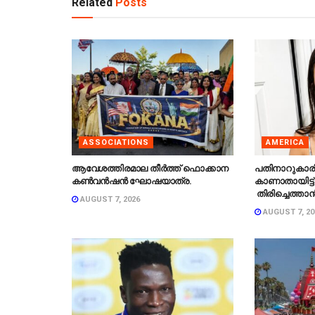
Related
Posts
ASSOCIATIONS
AMERICA
ആവേശത്തിരമാല തീർത്ത് ഫൊക്കാന
പതിനാറുകാര
കൺവൻഷൻ ഘോഷയാത്ര.
കാണാതായിട്ട്
തിരിച്ചെത്താൻ
AUGUST 7, 2026
AUGUST 7, 20