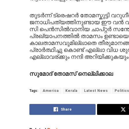
തുടർന്ന് ട്രെഷറർ തോമസ്കുട്ടി വറു
ജനാധിപത്യത്തിനുണ്ടായ ഈ വൻ 
സി പെൻസിൽവാനിയ ചാപ്റ്റർ സന്തോഷ
പ്രഖ്യാപനത്തിൽ താമസം ഉണ്ടായെങ്
കാലതാമസവുമില്ലാതെ തീരുമാനങ്ങൾ
പ്രാർത്ഥിച്ചു കൊണ്ട് എല്ലാ വിധ 
എല്ലാവര്ക്കും നന്ദി അറിയിക്കുകയു
സുമോദ്
തോമസ്
നെല്ലിക്കാല
Tags:
America
Kerala
Latest News
Politic
Share