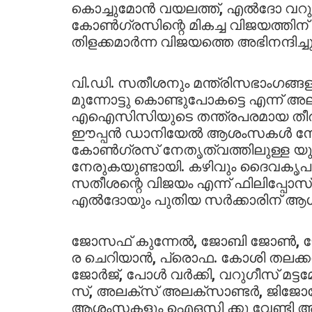
കൊച്ചുമോൻ വയലത്ത്, എൽദോ വറുഗീ
കോൺഗ്രസിന്റെ മികച്ച വിജയത്തിന്
തിളക്കമാർന്ന വിജയത്തെ അഭിനന്ദിച്ചു
വി.ഡി. സതീശനും മന്ത്രിസഭാംഗങ്
മുന്നോട്ടു കൊണ്ടുപോകട്ടെ എന്ന്
എഐസിസിയുടെ തന്ത്രപരമായ തീരുമ
ഈപ്പൻ ഡാനിയേൽ ആശംസകൾ നേർന്
കോൺഗ്രസ് നേതൃത്വത്തിലുള്ള യ
നേരുകയുണ്ടായി. കഴിവും ദൈവകൃപയും
സതീശന്റെ വിജയം എന്ന് ഫിലിപ്പോസ്
എൽദോയും പുതിയ സർക്കാരിന് ആശ
ജോസഫ് കുന്നേൽ, ജോബി ജോൺ, ജ
ര ചെറിയാൻ, പ്രൊഫ. കോശി തലക്കൽ
ജോർജ്, പോൾ വർക്കി, വറുഗീസ് മ
സ്, അലക്സ് അലക്സാണ്ടർ, ജിജ
ആശംസകളും ഐഒസി ക്കു വേണ്ടി അറിയ