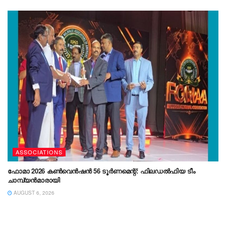
ASSOCIATIONS
ഫോമാ 2026 കൺവെൻഷൻ 56 ടൂർണമെന്റ്: ഫിലഡൽഫിയ ടീം
ചാമ്പ്യൻമാരായി
AUGUST 6, 2026