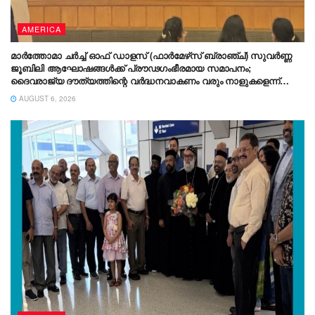
AMERICA
മാർത്തോമാ ചർച്ച് ഓഫ് ഡാളസ് (ഫാർമേഴ്‌സ് ബ്രാഞ്ച്) സുവർണ്ണ
ജൂബിലി ആഘോഷങ്ങൾക്ക് പ്രൗഢഗംഭീരമായ സമാപനം;
ദൈവരാജ്യ ദൗത്യത്തിന്റെ വർദ്ധനവാകണം വരും നാളുകളെന്ന്
ഡോ. തിയോഡോഷ്യസ് മാർത്തോമാ മെത്രാപ്പോലീത്ത
AUGUST 6, 2026