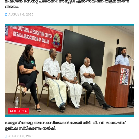
മിഷിഗൺ സെനറ്റ് പ്രൈമറി: അബ്ദുൾ എൽ-സയീദിന് തിളക്കമാർന്ന
വിജയം.
AUGUST 6, 2026
AMERICA
ഡാളസ് കേരള അസോസിയേഷൻ മേയർ ശ്രീ. വി. വി. രാജേഷിന്
ഉജ്വല സ്വീകരണം നൽകി.
AUGUST 6, 2026