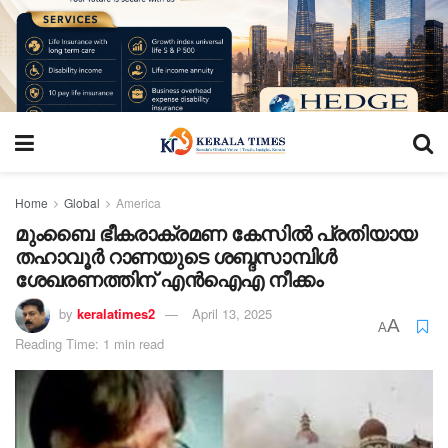
Home
Global
America
മുംബൈ ഭീകരാക്രമണ കേസിൽ പ്രതിയായ
തഹാവൂര്‍ റാണയുടെ ശബ്ദസാമ്പിള്‍
ശേഖരണത്തിന് എന്‍ഐഎ നീക്കം
by
keralatimes2
April 13, 2025
A
A
Reading Time: 1 min read