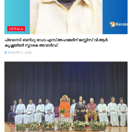
KERALA
പ്രവാസി ബന്‌ധു ഡോ.എസ്.അഹമ്മദിന് ജസ്റ്റിസ് വി.ആർ.
കൃഷ്ണയ്യർ സ്മാരക അവാർഡ്.
AUGUST 6, 2026