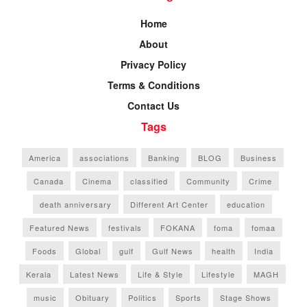
Home
About
Privacy Policy
Terms & Conditions
Contact Us
Tags
America
associations
Banking
BLOG
Business
Canada
Cinema
classified
Community
Crime
death anniversary
Different Art Center
education
Featured News
festivals
FOKANA
foma
fomaa
Foods
Global
gulf
Gulf News
health
India
Kerala
Latest News
Life & Style
Lifestyle
MAGH
music
Obituary
Politics
Sports
Stage Shows