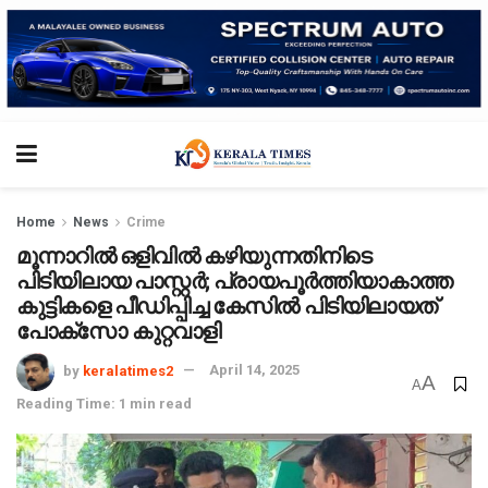
Home
News
Crime
മൂന്നാറിൽ ഒളിവിൽ കഴിയുന്നതിനിടെ
പിടിയിലായ പാസ്റ്റർ; പ്രായപൂർത്തിയാകാത്ത
കുട്ടികളെ പീഡിപ്പിച്ച കേസിൽ പിടിയിലായത്
പോക്‌സോ കുറ്റവാളി
by
keralatimes2
April 14, 2025
A
A
Reading Time: 1 min read