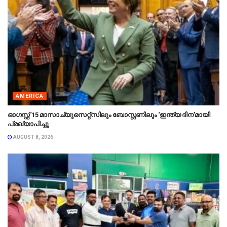
AMERICA
ഓഗസ്റ്റ് 15 മാസാച്യുസെറ്റ്‌സിലും ബോസ്റ്റണിലും ‘ഇന്ത്യ ദിന’മായി
പ്രഖ്യാപിച്ചു
AUGUST 8, 2026