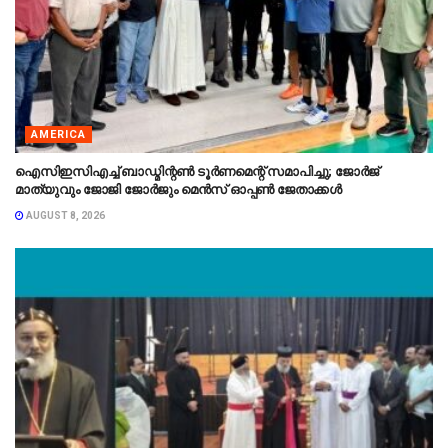
AMERICA
ഐസിഇസിഎച്ച് ബാഡ്മിന്റൺ ടൂർണമെന്റ് സമാപിച്ചു; ജോർജ്
മാത്യുവും ജോജി ജോർജും മെൻസ് ഓപ്പൺ ജേതാക്കൾ
AUGUST 8, 2026