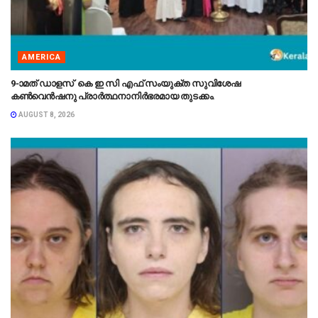
AMERICA
9-ാമത് ഡാളസ് കെ ഇ സി എഫ് സംയുക്ത സുവിശേഷ
കൺവെൻഷനു പ്രാർത്ഥനാനിർഭരമായ തുടക്കം.
AUGUST 8, 2026