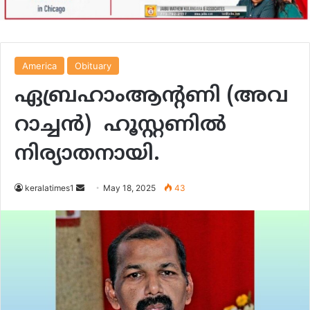
America
Obituary
ഏബ്രഹാംആന്റണി (അവ
റാച്ചൻ) ഹൂസ്റ്റണിൽ
നിര്യാതനായി.
Send
keralatimes1
May 18, 2025
43
an
email