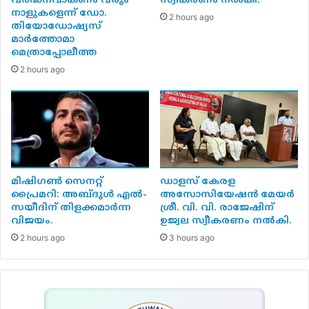
വർദ്ധനവാകണം വരും
സ്വീകരണം നൽകി.
നാളുകളെന്ന് ഡോ.
2 hours ago
തിയോഡോഷ്യസ്
മാർത്തോമാ
മെത്രാപ്പോലീത്ത
2 hours ago
മിഷിഗൺ സെനറ്റ്
ഡാളസ് കേരള
പ്രൈമറി: അബ്ദുൾ എൽ-
അസോസിയേഷൻ മേയർ
സയീദിന് തിളക്കമാർന്ന
ശ്രീ. വി. വി. രാജേഷിന്
വിജയം.
ഉജ്വല സ്വീകരണം നൽകി.
2 hours ago
3 hours ago