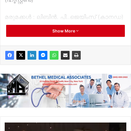
മരുമക്കൾ : ലിബിൻ. പി..ജെയിംസ് (കാനഡ)
ഷിബു മാത്യു..(ഹൂസ്റ്റൺ) ഡോണി ടോം
Show More
ബേബി (ഹൂസ്റ്റൺ)
കൊച്ചുമക്കൾ: ഈതൻ, ജെറമിയ,
ഐശയ്യ, എലൈജ,
മിഖായേൽ,ഡാനിയേൽ, ഇസ
പൊതുദർശനം: മെയ് 19 നു തിങ്കളാഴ്ച
രാവിലെ 9:30 മുതൽ 10:30 വരെ
സെന്റ് ജോസഫ് സീറോ മലബാർ കാത്തലിക്
ചർച്ച്‌ ഫൊറോനാ ചർച്ച് (211, present st,
ബ്രൂക്ലിൻ