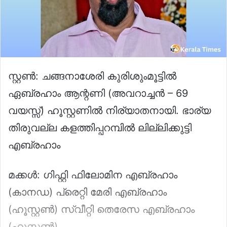
സ്റ്റൺ: ചങ്ങനാശേരി കുരിശുംമൂട്ടിൽ
ഏബ്രഹാം ആന്റണി (അവറാച്ചൻ – 69
വയസ്സ്) ഹൂസ്റ്റണിൽ നിര്യാതനായി. ഭാര്യ
തിരുവല്ല കളത്തിപ്പറമ്പിൽ ലില്ലിക്കുട്ടി
എബ്രഹാം
മക്കൾ: ഗിഫ്റ്റി ഫിലോമിന എബ്രഹാം
(കാനഡ) പ്രെറ്റി മേരി എബ്രഹാം
(ഹൂസ്റ്റൺ) സ്വീറ്റി തെരേസ എബ്രഹാം
(ഹൂസ്റ്റൺ)