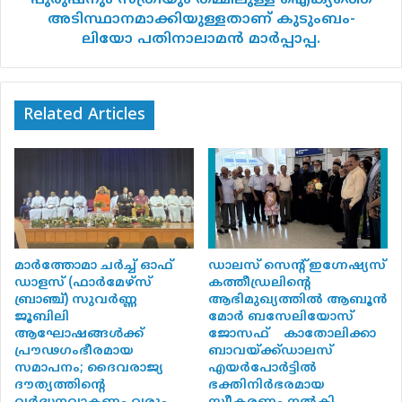
അടിസ്ഥാനമാക്കിയുള്ളതാണ് കുടുംബം-
ലിയോ പതിനാലാമൻ മാർപ്പാപ്പ.
Related Articles
america
obituary
മാർത്തോമാ ചർച്ച് ഓഫ്
ഡാലസ് സെന്റ് ഇഗ്നേഷ്യസ്
ഡാളസ് (ഫാർമേഴ്‌സ്
കത്തീഡ്രലിന്റെ
ബ്രാഞ്ച്) സുവർണ്ണ
ആഭിമുഖ്യത്തിൽ ആബൂൻ
ജൂബിലി
മോർ ബസേലിയോസ്
Copy URL
ആഘോഷങ്ങൾക്ക്
ജോസഫ് കാതോലിക്കാ
പ്രൗഢഗംഭീരമായ
ബാവയ്ക്ക്ഡാലസ്
സമാപനം; ദൈവരാജ്യ
എയർപോർട്ടിൽ
ദൗത്യത്തിന്റെ
ഭക്തിനിർഭരമായ