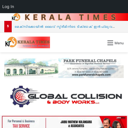
Log In
ഐ.പി.സി സൗത്ത് ഈസ്റ്റ് റീജിയൻ വാർഷിക കൺവൻഷൻ സെപ്റ്റംബർ 4 മുതൽ.
Menu