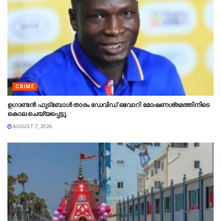
CRIME
ഉഗാണ്ടൻ ഫുട്ബോൾ താരം ഡേവിഡ് ഒവോറി മോഷണശ്രമത്തിനിടെ
കൊല ചെയ്യപ്പെട്ടു.
AUGUST 7, 2026