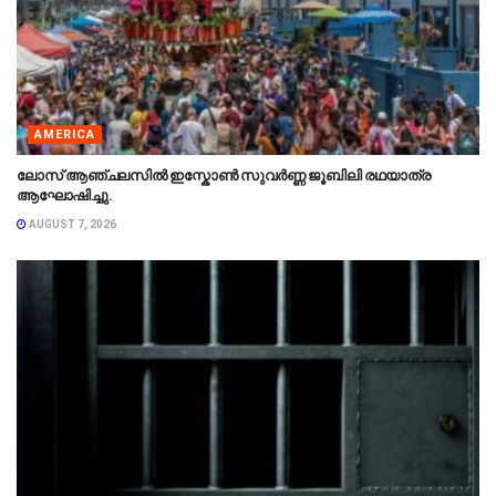
AMERICA
ലോസ് ആഞ്ചലസിൽ ഇസ്കോൺ സുവർണ്ണ ജൂബിലി രഥയാത്ര
ആഘോഷിച്ചു.
AUGUST 7, 2026