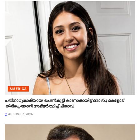
AMERICA
പതിനാറുകാരിയായ പെൺകുട്ടി കാണാതായിട്ട് ഒരാഴ്ച; മകളോട്
തിരിച്ചെത്താൻ അഭ്യർത്ഥിച്ച് പിതാവ്.
AUGUST 7, 2026