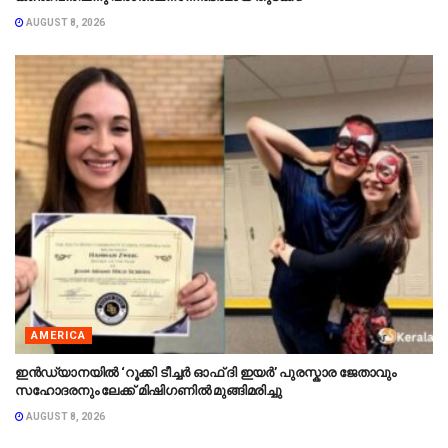
AUGUST 8, 2026
AMERICA
ഇൻഡ്യാനയിൽ ‘റൂക്കി ടീച്ചർ ഓഫ് ദി ഇയർ’ പുരസ്കാര ജേതാവും
സഹോദരനും ലേക്ക് മിഷിഗണിൽ മുങ്ങിമരിച്ചു
AUGUST 8, 2026