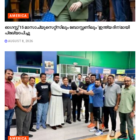
AMERICA
ഓഗസ്റ്റ് 15 മാസാച്യുസെറ്റ്‌സിലും ബോസ്റ്റണിലും ‘ഇന്ത്യ ദിന’മായി
പ്രഖ്യാപിച്ചു
AUGUST 8, 2026
AMERICA