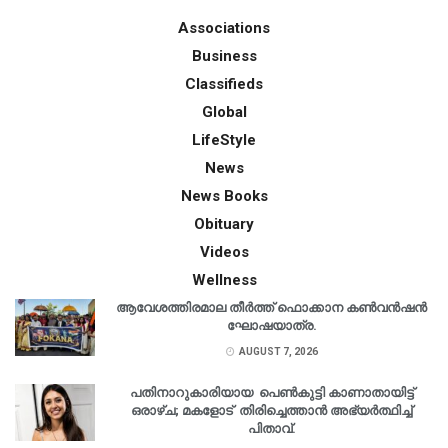
Associations
Business
Classifieds
Global
LifeStyle
News
News Books
Obituary
Videos
Wellness
ആവേശത്തിരമാല തീർത്ത് ഫൊക്കാന കൺവൻഷൻ
ഘോഷയാത്ര.
AUGUST 7, 2026
പതിനാറുകാരിയായ പെൺകുട്ടി കാണാതായിട്ട്
ഒരാഴ്ച; മകളോട് തിരിച്ചെത്താൻ അഭ്യർത്ഥിച്ച്
പിതാവ്.