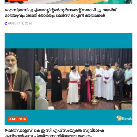
ഐസിഇസിഎച്ച് ബാഡ്മിന്റൺ ടൂർണമെന്റ് സമാപിച്ചു; ജോർജ്
മാത്യുവും ജോജി ജോർജും മെൻസ് ഓപ്പൺ ജേതാക്കൾ
AUGUST 8, 2026
AMERICA
9-ാമത് ഡാളസ് കെ ഇ സി എഫ് സംയുക്ത സുവിശേഷ
കൺവെൻഷനു പ്രാർത്ഥനാനിർഭരമായ തുടക്കം.