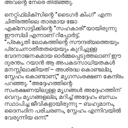
അവന്റെ നേരെ തിരിഞ്ഞു.
നെറ്റ്ഫ്ലിക്സിന്റെ “ടൈഗർ കിംഗ്” എന്ന
ചിത്രത്തിലെ താരമായ ജോ
എക്സോട്ടിക്കിന്റെ “സഹകാരി”യായിരുന്നു
ഈസ്ലി എന്നാണ് റിപ്പോർട്ട്.
“പ്രകൃതി ലോകത്തിന്റെ സൗന്ദര്യത്തെയും
പ്രവചനാതീതതയെയും കുറിച്ചുള്ള
വേദനാജനകമായ ഓർമ്മപ്പെടുത്തലാണ് ഈ
ദുരന്തം. റയാൻ ആ അപകടസാധ്യതകൾ
മനസ്സിലാക്കിയത് – അശ്രദ്ധ കൊണ്ടല്ല,
സ്നേഹം കൊണ്ടാണ്,” മൃഗസംരക്ഷണ കേന്ദ്രം
പറഞ്ഞു. “അദ്ദേഹത്തിന്റെ
സംരക്ഷണയിലുള്ള മൃഗങ്ങൾ അദ്ദേഹത്തിന്
വെറും മൃഗങ്ങളല്ല, മറിച്ച് അദ്ദേഹം ബന്ധം
സ്ഥാപിച്ച ജീവികളായിരുന്നു – ബഹുമാനം,
ദൈനംദിന പരിചരണം, സ്നേഹം എന്നിവയിൽ
വേരൂന്നിയ ഒന്ന്.”