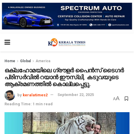
Home
Global
America
ഒക്ലഹോമയിലെ ഗ്രൗളർ പൈൻസ് ടൈഗർ
പ്രിസർവിൽ റയാൻ ഈസ്ലി, കടുവയുടെ
ആക്രമണത്തിൽ കൊല്ലപ്പെട്ടു.
by
keralatimes2
September 22, 2025
A
A
Reading Time: 1 min read