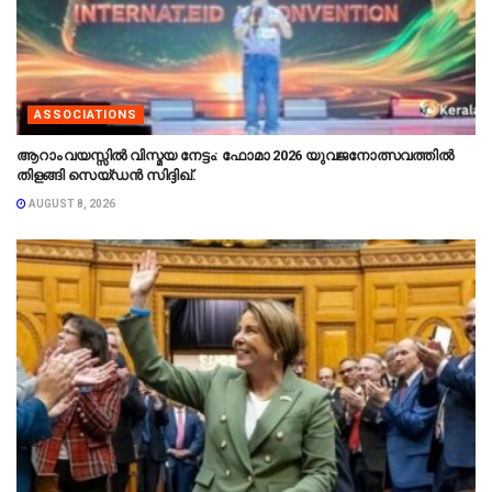
ASSOCIATIONS
ആറാം വയസ്സിൽ വിസ്മയ നേട്ടം: ഫോമാ 2026 യുവജനോത്സവത്തിൽ
തിളങ്ങി സെയ്ഡൻ സിദ്ദിഖ്.
AUGUST 8, 2026