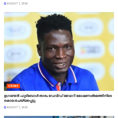
AUGUST 7, 2026
CRIME
ഉഗാണ്ടൻ ഫുട്ബോൾ താരം ഡേവിഡ് ഒവോറി മോഷണശ്രമത്തിനിടെ
കൊല ചെയ്യപ്പെട്ടു.
AUGUST 7, 2026