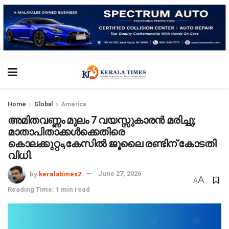
Home
Global
America
അമിതവണ്ണം മൂലം 7 വയസ്സുകാരൻ മരിച്ചു;
മാതാപിതാക്കൾക്കെതിരെ
കൊലക്കുറ്റം,കേസിൽ ജൂലൈ രണ്ടിന് കോടതി
വിധി.
by
keralatimes2
June 27, 2026
A
A
Reading Time: 1 min read