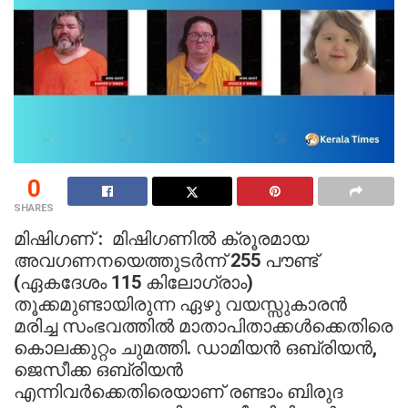
0
SHARES
മിഷിഗണ് : മിഷിഗണിൽ ക്രൂരമായ
അവഗണനയെത്തുടർന്ന് 255 പൗണ്ട്
(ഏകദേശം 115 കിലോഗ്രാം)
തൂക്കമുണ്ടായിരുന്ന ഏഴു വയസ്സുകാരൻ
മരിച്ച സംഭവത്തിൽ മാതാപിതാക്കൾക്കെതിരെ
കൊലക്കുറ്റം ചുമത്തി. ഡാമിയൻ ഒബ്രിയൻ,
ജെസീക്ക ഒബ്രിയൻ
എന്നിവർക്കെതിരെയാണ് രണ്ടാം ബിരുദ