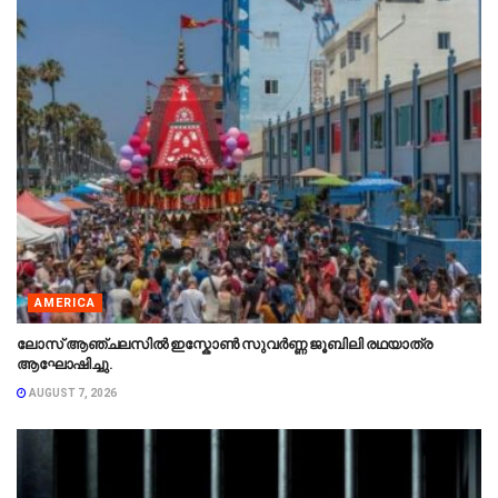
AMERICA
ലോസ് ആഞ്ചലസിൽ ഇസ്കോൺ സുവർണ്ണ ജൂബിലി രഥയാത്ര
ആഘോഷിച്ചു.
AUGUST 7, 2026