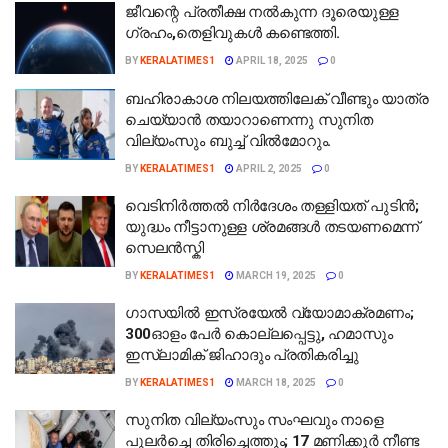
ജീവന്റെ പ്രതീക്ഷ നൽകുന്ന ദൂരെയുള്ള
ഗ്രഹം,തെളിവുകൾ കണ്ടെത്തി.
BY
KERALATIMES1
APRIL 18, 2025
0
ബഹിരാകാശ നിലയത്തിലേക് വീണ്ടും യാത്ര
ചെയ്യാൻ തയാറാണെന്നു സുനിത
വില്യംസും ബുച്ച് വിൽമോറും.
BY
KERALATIMES1
APRIL 2, 2025
0
വെടിനിർത്തൽ നിർദേശം തള്ളിയത് പുടിൻ;
യുദ്ധം നീട്ടാനുള്ള ശ്രമങ്ങൾ തടയണമെന്ന്
സെലൻസ്കി
BY
KERALATIMES1
MARCH 19, 2025
0
ഗാസയിൽ ഇസ്രയേൽ വ്യോമാക്രമണം;
300ഓളം പേർ കൊല്ലപ്പെട്ടു, ഹമാസും
ഇസ്ലാമിക് ജിഹാദും പ്രതികരിച്ചു
BY
KERALATIMES1
MARCH 18, 2025
0
സുനിത വില്യംസും സംഘവും നാളെ
പുലര്‍ച്ചെ തിരിച്ചെത്തും; 17 മണിക്കൂര്‍ നീണ്ട