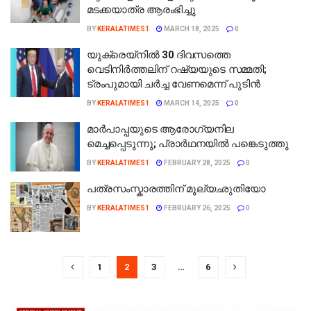
മടക്കയാത്ര ആരംഭിച്ചു
BY
KERALATIMES1
MARCH 18, 2025
0
യുക്രെയ്‌നില്‍ 30 ദിവസത്തെ
വെടിനിര്‍ത്തലിന് റഷ്യയുടെ സമ്മതി;
ട്രംപുമായി ചര്‍ച്ച വേണമെന്ന് പുടിന്‍
BY
KERALATIMES1
MARCH 14, 2025
0
മാർപാപ്പയുടെ ആരോഗ്യനില
മെച്ചപ്പെടുന്നു; പ്രാർഥനയിൽ പങ്കെടുത്തു
BY
KERALATIMES1
FEBRUARY 28, 2025
0
പത്രസംസ്കാരത്തിന് മൂല്യഛുതിയോ
BY
KERALATIMES1
FEBRUARY 26, 2025
0
1
2
3
…
6