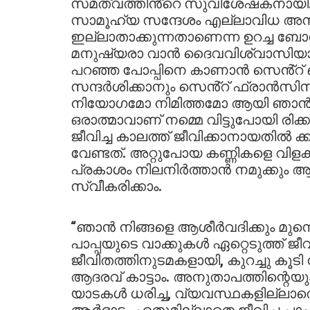
സമത്വത്തിൻ്റെ സുവിശേഷകനായി. 
സാമൂഹ്യ സന്ദേശം എല്ലാവിധ അസ
ഇല്ലാതാക്കുന്നതാണെന്ന ഉറച്ച ബോ
മനുഷ്യരാ വാൻ ദൈവവിശ്വാസിയാകണ
പറഞ്ഞ പോപ്പിനെ കാണാൻ സെൻ്റ് ബ
സന്ദർശിക്കാനും സെൻ്റ് ഫ്രാൻസി
നിയോഗമോ നിമിത്തമോ ആയി ഞാൻ ഇന്
ഒരാത്മാവാണ് നമ്മെ വിട്ടുപോയി രിക്
ജീവിച്ച കാലത്ത് ജീവിക്കാനായതിൽ ക്ക
വേണ്ടത്. അറ്റുപോയ കണ്ണികളെ വിളക്കി
പ്രകാശം നിലനിർത്താൻ നമുക്കും ആവു
സ്വീകരിക്കാം.
“ഞാൻ നിങ്ങളെ ആശീർവദിക്കും മുന്ന
പാപ്പയുടെ വാക്കുകൾ ഏറ്റെടുത്ത് ജീ
ജീവിതത്തിനുടമകളായി, കുറച്ചു കൂടി 
ആദരവ് കാട്ടാം. അനുതാപത്തിന്റെയ
യാടകൾ ധരിച്ച, വ്യവസ്ഥകളില്ലാത