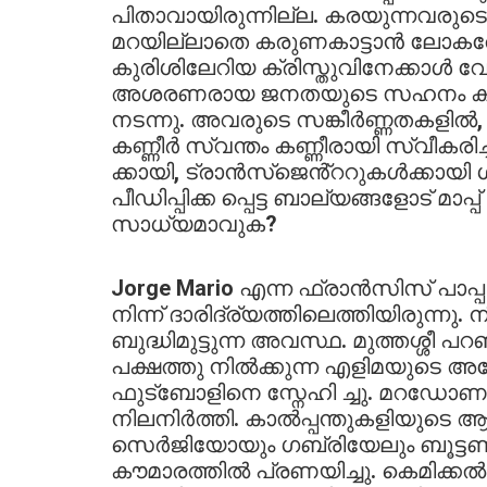
പിതാവായിരുന്നില്ല. കരയുന്നവരുട
മറയില്ലാതെ കരുണകാട്ടാൻ ലോകത്ത
കുരിശിലേറിയ ക്രിസ്തുവിനേക്കാൾ വേ
അശരണരായ ജനതയുടെ സഹനം കാണാൻ 
നടന്നു. അവരുടെ സങ്കീർണ്ണതകളിൽ, 
കണ്ണീർ സ്വന്തം കണ്ണീരായി സ്വീകര
ക്കായി, ട്രാൻസ്ജെൻ്ററുകൾക്കായി
പീഡിപ്പിക്ക പ്പെട്ട ബാല്യങ്ങളോട് മാ
സാധ്യമാവുക?
Jorge Mario എന്ന ഫ്രാൻസിസ് പാപ്പ
നിന്ന് ദാരിദ്ര്യത്തിലെത്തിയിരുന്നു.
ബുദ്ധിമുട്ടുന്ന അവസ്ഥ. മുത്തശ്ശീ
പക്ഷത്തു നിൽക്കുന്ന എളിമയുടെ 
ഫുട്ബോളിനെ സ്നേഹി ച്ചു. മറഡോണയ
നിലനിർത്തി. കാൽപ്പന്തുകളിയുടെ ആ
സെർജിയോയും ഗബ്രിയേലും ബൂട്ടണി
കൗമാരത്തിൽ പ്രണയിച്ചു. കെമിക്കൽ