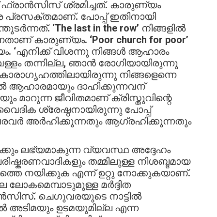
 ഫ്രാൻസിസ് ശ്രമിച്ചത്. കാരുണ്യം
 പ്രസക്തമാണ്. പോപ്പ് ഇതിനായി
ർന്നത്. ‘The last in the row’ നിങ്ങളിൽ
താണ് കാരുണ്യം. ‘Poor church for poor’
ം. ‘എനിക്ക് വിശന്നു നിങ്ങള്‍ ആഹാരം
 വെള്ളം തന്നില്ല, ഞാന്‍ രോഗിയായിരുന്നു
‍ കാരാഗൃഹത്തിലായിരുന്നു നിങ്ങളെന്നെ
്നില്‍ ആഹാരമായും ദാഹിക്കുന്നവന്
ും മാറുന്ന ജീവിതമാണ് ക്രിസ്തുവിന്റെ
ു വൈദിക ശ്രേഷ്ഠനായിരുന്നു പോപ്പ്
വര്‍ അര്‍ഹിക്കുന്നതും ആഗ്രഹിക്കുന്നതും
്കും ലഭ്യമാകുന്ന വ്യവസ്ഥ അദ്ദേഹം
 പരിഷ്കരണവാദികളും തമ്മിലുള്ള നിശബ്ദമായ
തെ നയിക്കുക എന്ന് ഉറ്റു നോക്കുകയാണ്.
 ലോകമെമ്പാടുമുള്ള മർദ്ദിത
ാൻസിസ്. ചെഗുവരയുടെ നാട്ടിൽ
ിൽ അടിമയും ഉടമയുമില്ല എന്ന