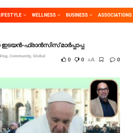
LIFESTYLE
WELLNESS
BUSINESS
ASSOCIATIONS
 മഹാ ഇടയൻ-ഫ്രാൻസിസ് മാർപ്പാപ്പ
Blog
,
Community
,
Global
0
0
A
0
A