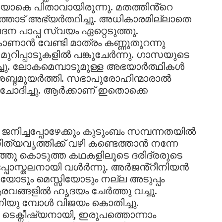
െയാകെ പിതാവായിരുന്നു. മതത്തിൻ്റെ
ോട് അഭ്യർത്ഥിച്ചു. അധികാരമില്ലാതെ
ദന പാപ്പ സ്വയം ഏറ്റെടുത്തു.
വേണ്ടി മാത്രം കണ്ണുതുറന്നു
മുറിപ്പാടുകളിൽ പങ്കുചേർന്നു. ഗാസയുടെ
ിച്ചു. ലോകമെമ്പാടുമുള്ള അഭയാർത്ഥികൾ
 ശബ്ദമുയർത്തി. സഭാപുരോഹിന്മാരാൽ
പ്പ് ചോദിച്ചു. ആർക്കാണ് ഇതൊക്കെ
 ജനിച്ചപ്പോഴേക്കും കുടുംബം സമ്പന്നതയിൽ
 നിത്യവൃത്തിക്ക് വഴി കണ്ടെത്താൻ നന്നേ
 പറഞ്ഞു കൊടുത്ത കഥകളിലൂടെ ദരിദ്രരുടെ
അപ്പോസ്തലനായി വൾർന്നു. അർജൻ്റീനിയൻ
ോടും മെസ്സിയോടും നല്ല അടുപ്പം
രവങ്ങളിൽ ഹൃദയം ചേർത്തു വച്ചു.
യു മ്പോൾ വിജയം കൊതിച്ചു.
 ടെക്നീഷ്യനായി, ഇരുപത്തൊന്നാം