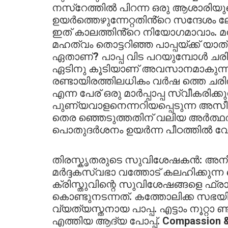
നസ്റേത്തിൽ പിറന്ന ഒരു ആശാരിയുട
ഉയർത്തെഴുന്നേറ്റതിൻ്റെ സന്ദേശം
ഇത് കാലത്തിൻ്റെ നിയോഗമാവാം. മന
മഹത്വം തൊട്ടറിഞ്ഞ പാപ്പയ്ക്ക് യ
ഏതാണ്? പാപ്പ വിട പറയുമ്പോൾ ചരിത
ഏടിനു കൂടിയാണ് അവസാനമാകുന്ന
രണ്ടായിരത്തിലധികം വര്‍ഷ ത്തെ ചര
എന്ന പേര് ഒരു മാര്‍പ്പാപ്പ സ്വീകരിക്
പുണ്യവാളനെന്നറിയപ്പെടുന്ന അസീസ
തെര ഞ്ഞെടുത്തതിന് വലിയ അര്‍ത്ഥതല
പൊതുദർശനം ഉയർന്ന പീഠത്തിൽ വേണ
തിരസ്കൃതരുടെ സുവിശേഷകൻ: അനീത
മർദ്ദകസ്വഭാ വത്തോട് കലഹിക്കുന്
ക്രിസ്തുവിന്റെ സുവിശേഷങ്ങളെ ഫ്രാ
കൊണ്ടുനടന്നത്. കത്തോലിക്ക സഭയില്
വ്യത്യസ്തനായ പാപ്പ. എട്ടാം നൂറ്റാ ണ
എത്തിയ ആദ്യ പോപ്പ്. Compassion & I