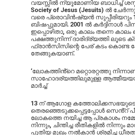
വയസ്സിൽ ന്യൂമോണിയ ബാധിച്ച് ശസ്ത
Society of Jesus (Jesuits) ൽ ചേർ
വരെ പ്രൊവിൻഷ്യൻ സുപ്പീരിയറും 
ബിഷപ്പുമായി. 2001 ൽ കർദ്ദിനാൾ പി
ഇപ്പൊഴിതാ, ഒരു കാലം തന്നെ കാലം ച
പക്ഷത്തുനിന്ന് ദാരിദ്ര്യത്തി ലൂടെ ക
ഫ്രാൻസിസിന്റെ പേര് കടം കൊണ്ട 
തേങ്ങുകയാണ്.
‘ലോകത്തിൻ്റെ മറ്റൊരറ്റത്തു നിന്നാ
സാഹോദര്യത്തിലുമുള്ള ആത്മീയയാത്
മാർച്ച്
13 ന് ആഗോള കത്തോലിക്കസഭയുടെ
തെരഞ്ഞെടുക്കപ്പെട്ടപ്പോൾ സെൻ്റ് പീറ്
ലോകത്തെ നയിച്ച ആ പ്രകാശം നമ്മ
നിന്നും, ചിന്തിച്ച രീതികളിൽ നിന്നും
പുതിയ മുഖം നൽകാൻ ശ്രമിച്ച ധീരതയാ