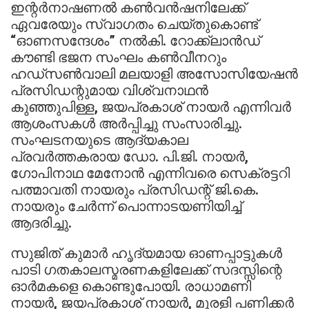
ഇന്റർനാഷണൽ കൺവൻഷനിലേക്ക്
ഏവരേയും സ്വാഗതം ചെയ്തുകൊണ്ട്
“ഓണസന്ദേശം” നൽകി. റോക്ക്‌ലാൻഡ്
കൗണ്ടി ഭജന സംഘം കൺവീനറും
ഹഡ്സൺ‌വാലി മലയാളി അസോസിയേഷൻ
പ്രസിഡന്റുമായ വിശ്വനാഥൻ
കുഞ്ഞുപിള്ള, ജയപ്രകാശ് നായർ എന്നിവർ
ആശംസകൾ അർപ്പിച്ചു സംസാരിച്ചു.
സംഘടനയുടെ ആദ്യകാല
പ്രവർത്തകരായ ഡോ. പി.ജി. നായർ,
ഗോപിനാഥ മേനോൻ എന്നിവരെ സെക്രട്ടറി
പത്മാവതി നായരും പ്രസിഡന്റ് ജി.കെ.
നായരും ചേർന്ന് പൊന്നാടയണിയിച്ച്
ആദരിച്ചു.
സുജിത് കുമാർ ഹൃദ്യമായ ഓണപ്പാട്ടുകൾ
പാടി ഗതകാലസ്മരണകളിലേക്ക് സദസ്സിന്റെ
ഓർമകളെ കൊണ്ടുപോയി. രാധാമണി
നായർ, ജയപ്രകാശ് നായർ, മുരളി പണിക്കർ