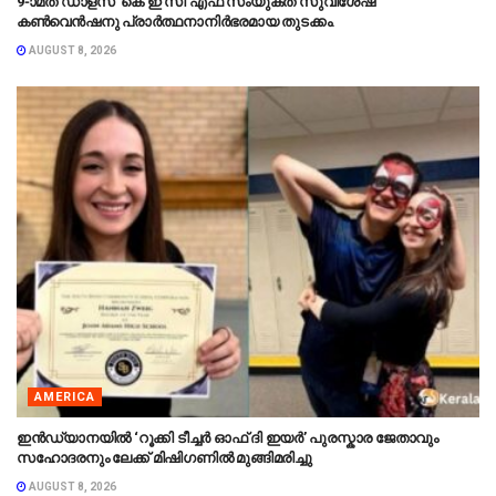
9-ാമത് ഡാളസ് കെ ഇ സി എഫ് സംയുക്ത സുവിശേഷ
കൺവെൻഷനു പ്രാർത്ഥനാനിർഭരമായ തുടക്കം.
AUGUST 8, 2026
AMERICA
ഇൻഡ്യാനയിൽ ‘റൂക്കി ടീച്ചർ ഓഫ് ദി ഇയർ’ പുരസ്കാര ജേതാവും
സഹോദരനും ലേക്ക് മിഷിഗണിൽ മുങ്ങിമരിച്ചു
AUGUST 8, 2026