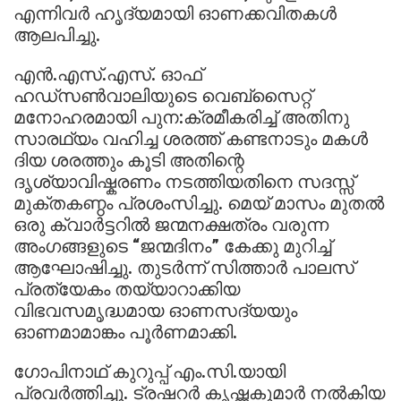
എന്നിവർ ഹൃദ്യമായി ഓണക്കവിതകൾ
ആലപിച്ചു.
എന്‍.എസ്.എസ്. ഓഫ്
ഹഡ്സൺ‌വാലിയുടെ വെബ്സൈറ്റ്
മനോഹരമായി പുന:ക്രമീകരിച്ച് അതിനു
സാരഥ്യം വഹിച്ച ശരത്ത് കണ്ടനാടും മകൾ
ദിയ ശരത്തും കൂടി അതിന്റെ
ദൃശ്യാവിഷ്കരണം നടത്തിയതിനെ സദസ്സ്
മുക്തകണ്ഠം പ്രശംസിച്ചു. മെയ് മാസം മുതൽ
ഒരു ക്വാർട്ടറിൽ ജന്മനക്ഷത്രം വരുന്ന
അംഗങ്ങളുടെ “ജന്മദിനം” കേക്കു മുറിച്ച്
ആഘോഷിച്ചു. തുടർന്ന് സിത്താർ പാലസ്
പ്രത്യേകം തയ്യാറാക്കിയ
വിഭവസമൃദ്ധമായ ഓണസദ്യയും
ഓണമാമാങ്കം പൂർണമാക്കി.
ഗോപിനാഥ് കുറുപ്പ് എം.സി.യായി
പ്രവർത്തിച്ചു. ട്രഷറർ കൃഷ്ണകുമാർ നൽകിയ