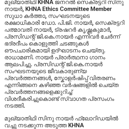
മുഖ്യാതിഥി KHNA ജനറൽ സെക്രട്ടറി സിനു
നായർ, KHNA Ethics Committee Member
സുധാ കർത്താ, സംഘടനയുടെ
രക്ഷാധികാരി ഡോ. പി.ജി. നായർ, സെക്രട്ടറി
പത്മാവതി നായർ, ട്രഷറർ കൃഷ്ണകുമാർ,
പ്രസിഡന്റ് ജി.കെ.നായർ എന്നിവർ ചേർന്ന്
ഭദ്രദീപം കൊളുത്തി ചടങ്ങുകൾ
ഔപചാരികമായി ഉദ്ഘാടനം ചെയ്തു.
രാധാമണി. നായർ പ്രാർത്ഥനാ ഗാനം
ആലപിച്ചു. പ്രസിഡന്റ് ജി.കെ.നായർ
സംഘടനയുടെ ജീവകാരുണ്യ
പ്രവർത്തനങ്ങൾ, സ്കോളർഷിപ്പ് വിതരണം
എന്നിങ്ങനെ കഴിഞ്ഞ വർഷങ്ങളിൽ ചെയ്ത
പ്രവർത്തനങ്ങളെക്കുറിച്ച്
വിശദീകരിച്ചുകൊണ്ട് സ്വാഗത പ്രസംഗം
നടത്തി.
മുഖ്യാതിഥി സിനു നായർ ഫ്ലോറിഡയിൽ
വച്ചു നടക്കുന്ന അടുത്ത KHNA