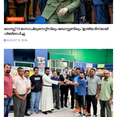
AMERICA
ഓഗസ്റ്റ് 15 മാസാച്യുസെറ്റ്‌സിലും ബോസ്റ്റണിലും ‘ഇന്ത്യ ദിന’മായി
പ്രഖ്യാപിച്ചു
AUGUST 8, 2026