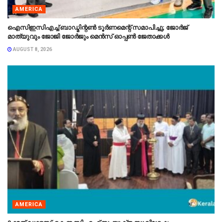
AMERICA
ഐസിഇസിഎച്ച് ബാഡ്മിന്റൺ ടൂർണമെന്റ് സമാപിച്ചു; ജോർജ്
മാത്യുവും ജോജി ജോർജും മെൻസ് ഓപ്പൺ ജേതാക്കൾ
AUGUST 8, 2026
AMERICA