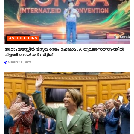
ASSOCIATIONS
ആറാം വയസ്സിൽ വിസ്മയ നേട്ടം: ഫോമാ 2026 യുവജനോത്സവത്തിൽ
തിളങ്ങി സെയ്ഡൻ സിദ്ദിഖ്.
AUGUST 8, 2026