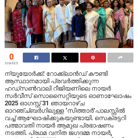
0
SHARES
ന്യൂയോർക്ക്: റോക്ക്‌ലാൻഡ് കൗണ്ടി
ആസ്ഥാനമായി പ്രവർത്തിക്കുന്ന
ഹഡ്സൺ‌വാലി റീജിയണിലെ നായർ
സർവീസ് സൊസൈറ്റിയുടെ ഓണാഘോഷം
2025 ഓഗസ്റ്റ് 31 ഞായറാഴ്ച
ഓറഞ്ച്ബർഗിലുള്ള ‘സിത്താർ’പാലസ്സിൽ
വച്ച് ആഘോഷിക്കുകയുണ്ടായി. സെക്രട്ടറി
പത്മാവതി നായർ ആമുഖ പ്രഭാഷണം
നടത്തി. പ്രഥമ വനിത ജഗദമ്മ നായർ,