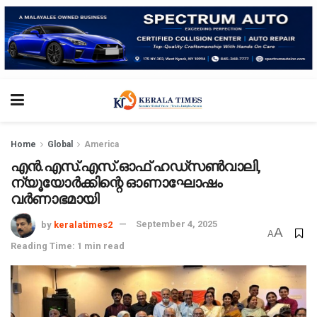
Home
Global
America
എൻ.എസ്.എസ്.ഓഫ് ഹഡ്സൺ‌വാലി,
ന്യൂയോർക്കിന്റെ ഓണാഘോഷം
വർണാഭമായി
by
keralatimes2
September 4, 2025
A
A
Reading Time: 1 min read