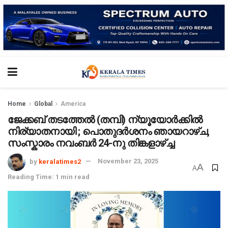
Home
Global
America
ജേക്കബ് തടത്തേൽ (തമ്പി) ന്യൂയോർക്കിൽ
നിര്യാതനായി ; പൊതുദർശനം ഞായറാഴ്ച,
സംസ്കാരം നവംബർ 24-നു തിങ്കളാഴ്ച്ച
by
keralatimes2
November 23, 2025
A
A
Reading Time: 1 min read