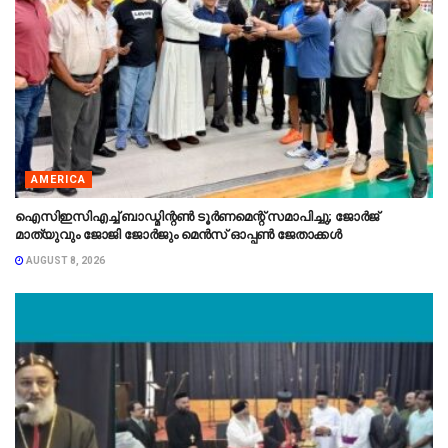
AMERICA
ഐസിഇസിഎച്ച് ബാഡ്മിന്റൺ ടൂർണമെന്റ് സമാപിച്ചു; ജോർജ്
മാത്യുവും ജോജി ജോർജും മെൻസ് ഓപ്പൺ ജേതാക്കൾ
AUGUST 8, 2026