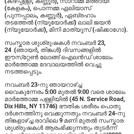
(കീഴ്പ്പള്ളി, കണ്ണൂർ), സാറാമ്മ മത്തായി
(കേളകം), പൊന്നമ്മ ഏലിയാസ്
(പുന്നപ്പാലം, കണ്ണൂർ), ഏബ്രഹാം
തടത്തേൽ (ന്യൂയോർക്ക്) ലാലി ജയൻ
(ന്യൂയോർക്ക്), മിനി മാത്യൂസ് (ഷിക്കാഗോ).
സംസ്കാര ശുശ്രുഷകൾ നവംബർ 23,
24 (ഞായർ, തിങ്കൾ) ദിവസങ്ങളിൽ
ഈസ്‌റ്റേൺ ലോങ്ങ് ഐലൻഡ് ശാലേം
മാർത്തോമ്മ ദേവാലയത്തിൽ വെച്ചു
നടത്തപ്പെടും.
നവംബർ 23-നു ഞായറാഴ്ച്ച
വൈകുന്നേരം 5:00 മുതൽ 9:00 വരെ ശാലേം
മാർത്തോമ്മ പള്ളിയിൽ (45 N. Service Road,
Dix Hills, NY 11746) ഭൗതിക ശരീരം പൊതു
ദർശനത്തിനു വെക്കുന്നതും നവംബർ 24-നു
തിങ്കളാഴ്ച്ച രാവിലെ 9 മണി മുതൽ സംസ്കാര
ശുശ്രുഷകൾ ആരംഭിക്കുന്നതും തുടർന്ന്