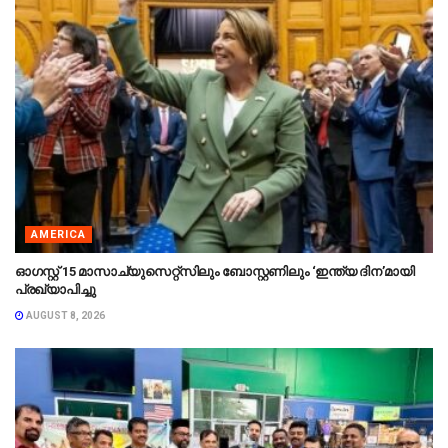
AMERICA
ഓഗസ്റ്റ് 15 മാസാച്യുസെറ്റ്‌സിലും ബോസ്റ്റണിലും ‘ഇന്ത്യ ദിന’മായി
പ്രഖ്യാപിച്ചു
AUGUST 8, 2026