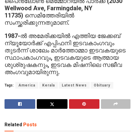
പൈൻലോൺ മെമ്മോറിയൽ പാർക്ക് (2030
Wellwood Ave, Farmingdale, NY
11735) സെമിത്തേരിയിൽ
സംസ്ക്കരിക്കുന്നതുമാണ്.
1987-ൽ അമേരിക്കയിൽ എത്തിയ ജേക്കബ്
ന്യൂയോർക്ക് എപ്പിഫനി ഇടവകാംഗവും
തുടർന്ന് ശാലേം മാർത്തോമ്മാ ഇടവകയുടെ
സ്ഥാപകാംഗവും, ഇടവകയുടെ ആത്മായ
ശുശ്രുഷകനും, ഇടവക മിഷനിലെ സജീവ
അംഗവുമായിരുന്നു.
Tags:
America
Kerala
Latest News
Obituary
Related
Posts