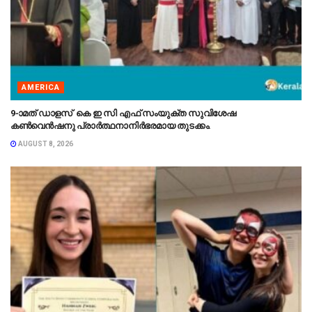
AMERICA
9-ാമത് ഡാളസ് കെ ഇ സി എഫ് സംയുക്ത സുവിശേഷ
കൺവെൻഷനു പ്രാർത്ഥനാനിർഭരമായ തുടക്കം.
AUGUST 8, 2026