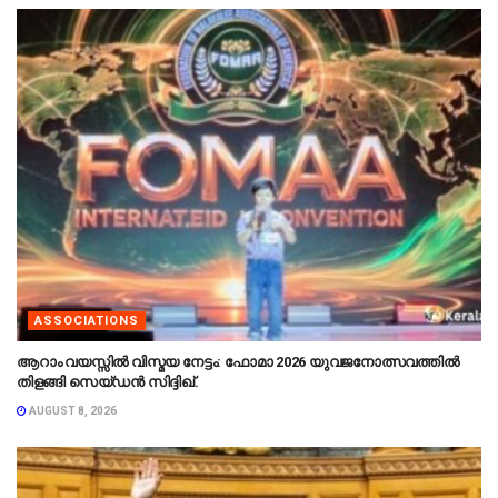
ASSOCIATIONS
ആറാം വയസ്സിൽ വിസ്മയ നേട്ടം: ഫോമാ 2026 യുവജനോത്സവത്തിൽ
തിളങ്ങി സെയ്ഡൻ സിദ്ദിഖ്.
AUGUST 8, 2026