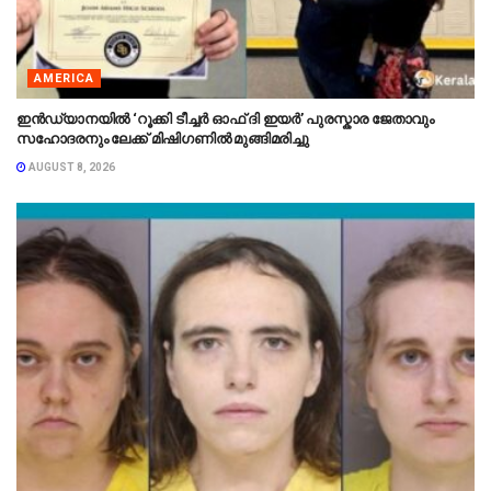
AMERICA
ഇൻഡ്യാനയിൽ ‘റൂക്കി ടീച്ചർ ഓഫ് ദി ഇയർ’ പുരസ്കാര ജേതാവും
സഹോദരനും ലേക്ക് മിഷിഗണിൽ മുങ്ങിമരിച്ചു
AUGUST 8, 2026