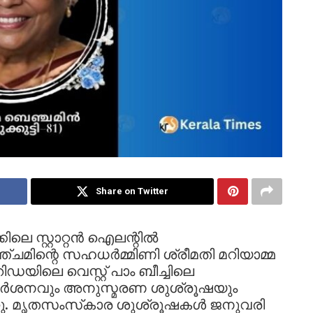
Share on Twitter
ലെ സ്റ്റാറ്റൻ ഐലന്റിൽ
ചമിന്റെ സഹധർമ്മിണി ശ്രീമതി മറിയാമ്മ
ിഡയിലെ വെസ്റ്റ് പാം ബീച്ചിലെ
ദർശനവും അനുസ്മരണ ശുശ്രൂഷയും
നു. മൃതസംസ്‌കാര ശുശ്രൂഷകൾ ജനുവരി