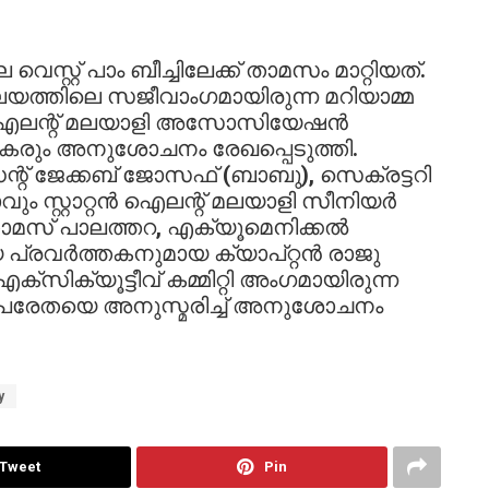
്റ്റ് പാം ബീച്ചിലേക്ക് താമസം മാറ്റിയത്.
ത്തിലെ സജീവാംഗമായിരുന്ന മറിയാമ്മ
്റൻ ഐലന്റ് മലയാളി അസോസിയേഷൻ
കരും അനുശോചനം രേഖപ്പെടുത്തി.
ജേക്കബ് ജോസഫ് (ബാബു), സെക്രട്ടറി
 സ്റ്റാറ്റൻ ഐലന്റ് മലയാളി സീനിയർ
മസ് പാലത്തറ, എക്യൂമെനിക്കൽ
്രവർത്തകനുമായ ക്യാപ്റ്റൻ രാജു
ിക്യൂട്ടീവ് കമ്മിറ്റി അംഗമായിരുന്ന
 പരേതയെ അനുസ്മരിച്ച് അനുശോചനം
y
Tweet
Pin