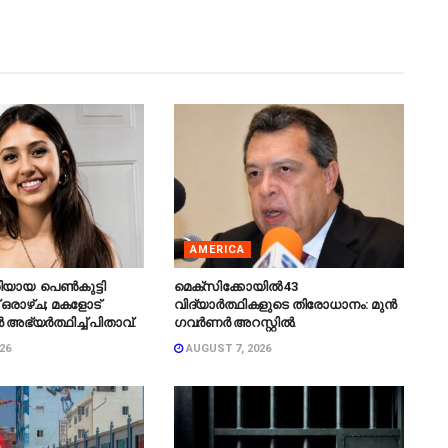
AMERICA
ിയായ പെൺകുട്ടി
മെക്‌സിക്കോയിൽ 43
 ഒരാഴ്ച; മകളോട്
വിദ്യാർത്ഥികളുടെ തിരോധാനം: മുൻ
 അഭ്യർത്ഥിച്ച് പിതാവ്.
ഗവർണർ അറസ്റ്റിൽ.
26
AUGUST 7, 2026