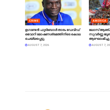
CRIME
AMERICA
ഉഗാണ്ടൻ ഫുട്ബോൾ താരം ഡേവിഡ്
ലോസ് ആഞ്
ഒവോറി മോഷണശ്രമത്തിനിടെ കൊല
സുവർണ്ണ ജൂബ
ചെയ്യപ്പെട്ടു.
ആഘോഷിച്ചു
AUGUST 7, 2026
AUGUST 7, 20