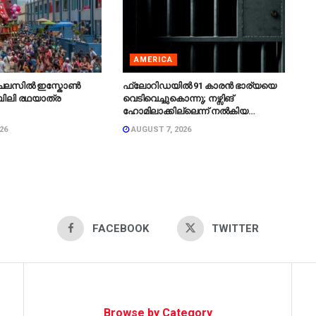
AMERICA
ചലസിൽ ഇസ്കോൺ
ഫ്ലോറിഡയിൽ 91 കാരൻ ഭാര്യയെ
ിലി രഥയാത്ര
വെടിവെച്ചുകൊന്നു; നഴ്സിങ്
.
ഹോമിലാക്കില്ലെന്ന് നൽകിയ
വാഗ്ദാനം പാലിച്ചതായി മൊഴി.
26
AUGUST 7, 2026
FACEBOOK
TWITTER
Browse by Category