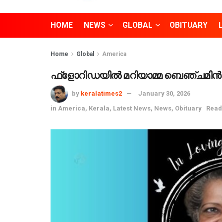
HOME
NEWS
GLOBAL
OBITUARY
Home
Global
America
ഫ്ളോറിഡയിൽ മറിയാമ്മ ബെഞ്ചമിൻ (അമ്മ
by
keralatimes2
January 30, 2026
in
America
,
Kerala
,
Latest News
,
News
,
Obituary
Read