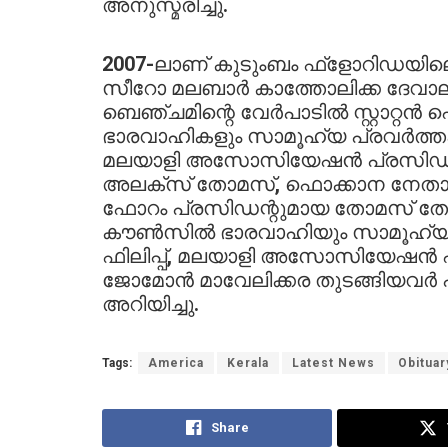
അനുസ്മരിച്ചു.
2007-ലാണ് കുടുംബം ഫ്ളോറിഡയിലെ വെസ
സീറോ മലബാർ കാത്തോലിക്ക ദേവാലയ
ബെഞ്ചമിന്റെ വേർപാടിൽ സ്റ്റാറ
ഭാരവാഹികളും സാമൂഹ്യ പ്രവർത്ത
മലയാളി അസോസിയേഷൻ പ്രസിഡന്റ് 
അലക്സ് തോമസ്, ഫൊക്കാന നേതാവും
ഫോറം പ്രസിഡന്റുമായ തോമസ് തോ
കൗൺസിൽ ഭാരവാഹിയും സാമൂഹ്യ പ
ഫിലിപ്പ്, മലയാളി അസോസിയേഷൻ എക്സ
ജോമോൻ മാവേലിക്കര തുടങ്ങിയവർ
അറിയിച്ചു.
Tags:
America
Kerala
Latest News
Obituar
Share