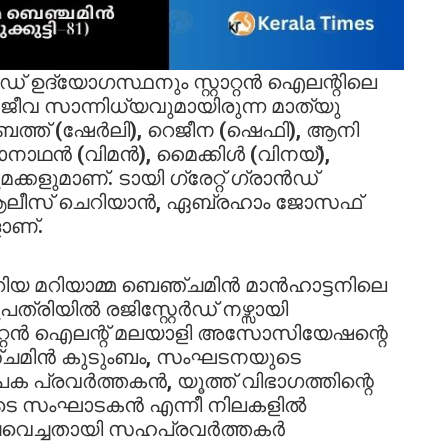
് ഉദ്യോഗസ്ഥനും സ്റ്റാറ്റൻ ഐലന്റിലെ
ീവ സാന്നിധ്യവുമായിരുന്ന മാത്യു
്ത് (ഷേർലി), റെജീന (ഷെഫി), ആനി
ോനാഥൻ (വിമൻ), മൈക്കിൾ (വിനയ്),
്കളുമാണ്. ടായി ഗ്രേറ്റ് ഗ്രാൻഡ്
ലീസ് ചെറിയാൻ, ഏബ്രഹാം ജോസഫ്
ാണ്.
േറിയ മറിയാമ്മ ബെഞ്ചമിൻ മാൻഹാട്ടനിലെ
രിയിൽ രജിസ്റ്റേർഡ് നഴ്സായി
്റാറ്റൻ ഐലന്റ് മലയാളി അസോസിയേഷന്റെ
്ചമിൻ കുടുംബം, സംഘടനയുടെ
ാപക പ്രവർത്തകൻ, യൂത്ത് വിഭാഗത്തിന്റെ
ുടെ സംഘാടകൻ എന്നീ നിലകളിൽ
്ചവെച്ചതായി സഹപ്രവർത്തകർ