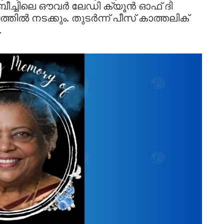
ീച്ചിലെ ഔവർ ലേഡി ക്യൂൻ ഓഫ് ദി
തിൽ നടക്കും. തുടർന്ന് പീസ് കാത്തലിക്
.