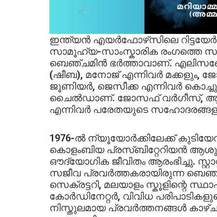
ഇന്ത്യൻ എയർഫോഴ്‌സിലെ റിട്ടയേർഡ
സാമൂഹ്യ-സാംസ്കാരിക രംഗത്തെ സജ
ബെഞ്ചമിൻ ഭർത്താവാണ്. എലിസബേത
(ഷീബ), മനോജ് എന്നിവർ മക്കളും, ജ
ജൂണിയർ, ജെസീക്ക എന്നിവർ കൊച്ചുമക
ചൈൽഡാണ്. ജോസഫ് വർഗീസ്, ആ
എന്നിവർ പരേതയുടെ സഹോദരങ്ങള
1976-ൽ ന്യൂയോർക്കിലേക്ക് കുടിയ
കൊളംബിയ പ്രസ്ബിറ്റേറിയൻ ആശുപത്
ഔദ്യോഗിക ജീവിതം ആരംഭിച്ചു. സ്റ
സജീവ പ്രവർത്തകരായിരുന്ന ബെഞ
സെക്രട്ടറി, മലയാളം സ്കൂളിന്റെ സ്ഥ
കോർഡിനേറ്റർ, വിവിധ പരിപാടികള
നിസ്തുലമായ പ്രവർത്തനങ്ങൾ കാഴ