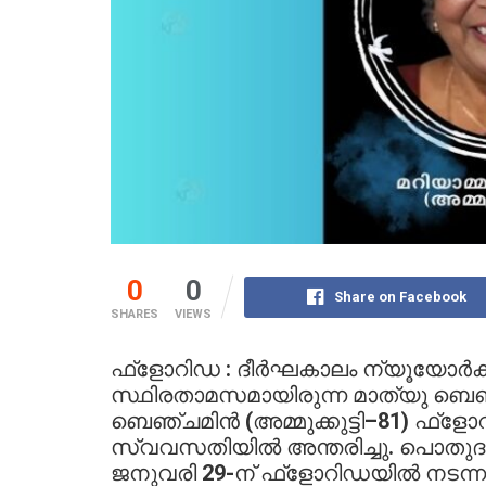
0
0
Share on Facebook
SHARES
VIEWS
ഫ്ളോറിഡ : ദീർഘകാലം ന്യൂയോർക്കി
സ്ഥിരതാമസമായിരുന്ന മാത്യു ബെഞ്
ബെഞ്ചമിൻ (അമ്മുക്കുട്ടി–81) ഫ്ളോറ
സ്വവസതിയിൽ അന്തരിച്ചു. പൊതു
ജനുവരി 29-ന് ഫ്ളോറിഡയിൽ നടന്