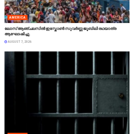
AMERICA
ലോസ് ആഞ്ചലസിൽ ഇസ്കോൺ സുവർണ്ണ ജൂബിലി രഥയാത്ര
ആഘോഷിച്ചു.
AUGUST 7, 2026