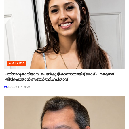
AMERICA
പതിനാറുകാരിയായ പെൺകുട്ടി കാണാതായിട്ട് ഒരാഴ്ച; മകളോട്
തിരിച്ചെത്താൻ അഭ്യർത്ഥിച്ച് പിതാവ്.
AUGUST 7, 2026