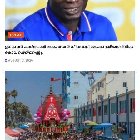
CRIME
ഉഗാണ്ടൻ ഫുട്ബോൾ താരം ഡേവിഡ് ഒവോറി മോഷണശ്രമത്തിനിടെ
കൊല ചെയ്യപ്പെട്ടു.
AUGUST 7, 2026