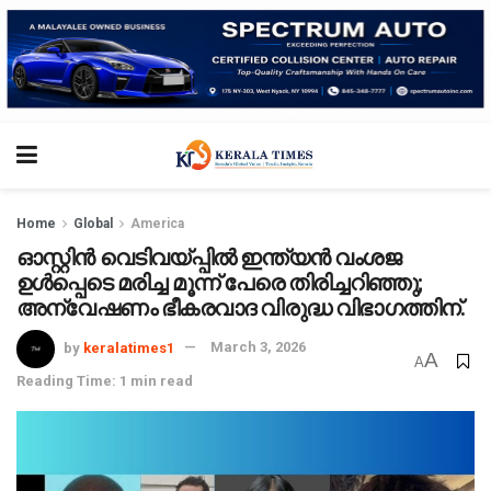
Home
Global
America
ഓസ്റ്റിൻ വെടിവയ്‌പ്പിൽ ഇന്ത്യൻ വംശജ
ഉൾപ്പെടെ മരിച്ച മൂന്ന് പേരെ തിരിച്ചറിഞ്ഞു;
അന്വേഷണം ഭീകരവാദ വിരുദ്ധ വിഭാഗത്തിന്.
by
keralatimes1
March 3, 2026
A
A
Reading Time: 1 min read