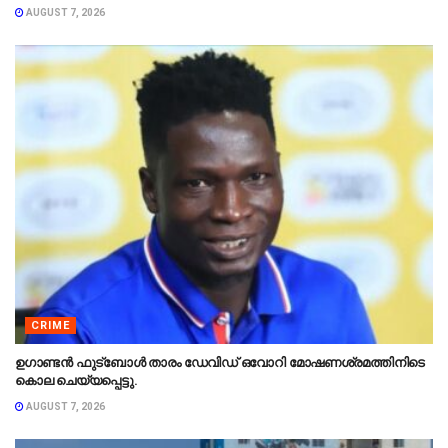
AUGUST 7, 2026
CRIME
ഉഗാണ്ടൻ ഫുട്ബോൾ താരം ഡേവിഡ് ഒവോറി മോഷണശ്രമത്തിനിടെ
കൊല ചെയ്യപ്പെട്ടു.
AUGUST 7, 2026