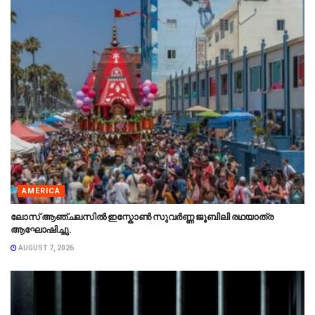
AMERICA
ലോസ് ആഞ്ചലസിൽ ഇസ്കോൺ സുവർണ്ണ ജൂബിലി രഥയാത്ര
ആഘോഷിച്ചു.
AUGUST 7, 2026