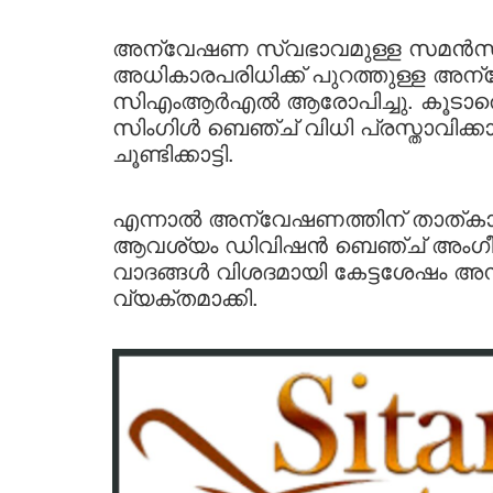
അന്വേഷണ സ്വഭാവമുള്ള സമൻസ് ഇ
അധികാരപരിധിക്ക് പുറത്തുള്ള അ
സിഎംആർഎൽ ആരോപിച്ചു. കൂടാതെ
സിംഗിൾ ബെഞ്ച് വിധി പ്രസ്താവി
ചൂണ്ടിക്കാട്ടി.
എന്നാൽ അന്വേഷണത്തിന് താത്കാലി
ആവശ്യം ഡിവിഷൻ ബെഞ്ച് അംഗീകരിച
വാദങ്ങൾ വിശദമായി കേട്ടശേഷം അന്തി
വ്യക്തമാക്കി.