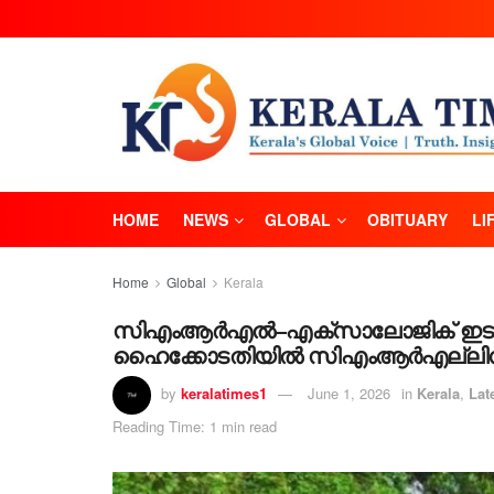
HOME
NEWS
GLOBAL
OBITUARY
LI
Home
Global
Kerala
സിഎംആർഎൽ–എക്സാലോജിക് ഇടപാട്:
ഹൈക്കോടതിയിൽ സിഎംആർഎല്ലിന് ത
by
keralatimes1
June 1, 2026
in
Kerala
,
Lat
Reading Time: 1 min read