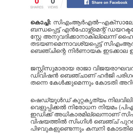
0
0
Share on Facebook
SHARES
VIEWS
കൊച്ചി:
സിഎംആർഎൽ–എക്സാലോജിക്
ബന്ധപ്പെട്ട് എൻഫോഴ്സ്മെന്റ് ഡയറക്
സ്റ്റേ അനുവദിക്കാനാകില്ലെന്ന്
തടയണമെന്നാവശ്യപ്പെട്ട് സിഎ
ബെഞ്ചിന്റെ നിർണായക ഇടക്കാല ഉ
ജസ്റ്റിസുമാരായ രാജാ വിജയരാഘവന
ഡിവിഷൻ ബെഞ്ചാണ് ഹർജി പരിഗണിച്
തന്നെ കേൾക്കുമെന്നും കോടതി അറിയി
ഷെഡ്യൂൾഡ് കുറ്റകൃത്യം നിലവിലി
വെളുപ്പിക്കൽ നിരോധന നിയമം (പ
ഇഡിക്ക് അധികാരമില്ലെന്നാണ് സി
വിഷയത്തിൽ സിംഗിൾ ബെഞ്ച് പുറപ്
പിഴവുകളുണ്ടെന്നും കമ്പനി കോടതിയ