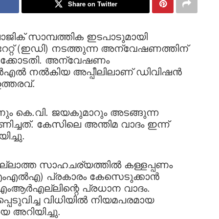
Share on Twitter
 സാമ്പത്തിക ഇടപാടുമായി
ടറേറ്റ് (ഇഡി) നടത്തുന്ന അന്വേഷണത്തിന്
 ഹൈക്കോടതി. അന്വേഷണം
ംആർഎൽ നൽകിയ അപ്പീലിലാണ് ഡിവിഷൻ
ത്തരവ്.
ും കെ.വി. ജയകുമാറും അടങ്ങുന്ന
ചത്. കേസിലെ അന്തിമ വാദം ഇന്ന്
ച്ചു.
ല്ലാത്ത സാഹചര്യത്തിൽ കള്ളപ്പണം
ിഎംഎൽഎ) പ്രകാരം കേസെടുക്കാൻ
എംആർഎല്ലിന്റെ പ്രധാന വാദം.
പെടുവിച്ച വിധിയിൽ നിയമപരമായ
െ അറിയിച്ചു.