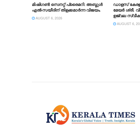
മിഷിഗൺ സെനറ്റ് പ്രൈമറി: അബ്ദുൾ
ഡാളസ് കേ
എൽ-സയീദിന് തിളക്കമാർന്ന വിജയം.
മേയർ ശ്രീ. വി
ഉജ്വല സ്വീ
AUGUST 6, 2026
AUGUST 6, 20