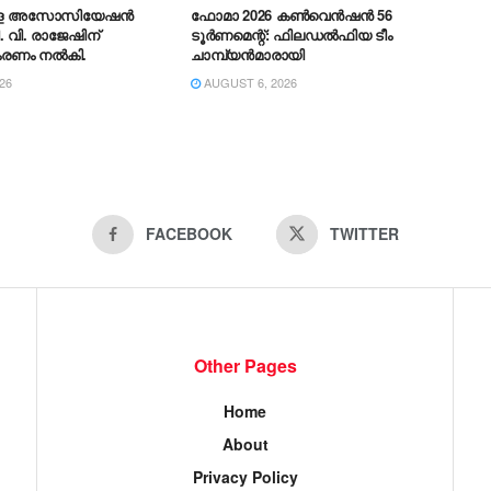
രള അസോസിയേഷൻ
ഫോമാ 2026 കൺവെൻഷൻ 56
. വി. രാജേഷിന്
ടൂർണമെന്റ്: ഫിലഡൽഫിയ ടീം
കരണം നൽകി.
ചാമ്പ്യൻമാരായി
26
AUGUST 6, 2026
FACEBOOK
TWITTER
Other Pages
Home
About
Privacy Policy