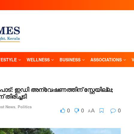
FESTYLE
WELLNESS
BUSINESS
ASSOCIATIONS
 ഇഡി അന്വേഷണത്തിന് സ്റ്റേയില്ല;
ിരിച്ചടി
est News
,
Politics
0
0
0
A
A