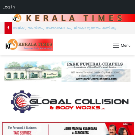
Log In
മാജിക്, സംഗീതം, ഓണാഘോഷം, ജീവകാരുണ്യം ഒന്നിക്കുന്ന ‘എംക്യൂബ് ഷോ 2026 & പൊന്നോണം 26’ ഓഗസ്റ്റ് 30-ന് ന്യൂയോർക്കിലെ റോക്‌ലാണ്ടിൽ.
Menu