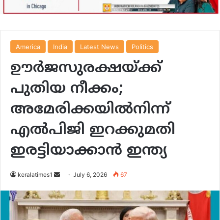
America
India
Latest News
Politics
ഊർജസുരക്ഷയ്ക്ക്
പുതിയ നീക്കം;
അമേരിക്കയിൽനിന്ന്
എൽപിജി ഇറക്കുമതി
ഇരട്ടിയാക്കാൻ ഇന്ത്യ
Send
keralatimes1
July 6, 2026
67
an
email