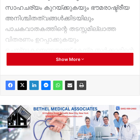
സാഹചര്യം കുറയ്ക്കുകയും ഭൗമരാഷ്ട്രീയ
അനിശ്ചിതത്വങ്ങൾക്കിടയിലും
പാചകവാതകത്തിന്റെ തടസ്സമില്ലാത്ത
വിതരണം ഉറപ്പാക്കുകയും
ചെയ്യുകയെന്നതാണ് കേന്ദ്ര സർക്കാരിന്റെ
Show More
ലക്ഷ്യം.
പശ്ചിമേഷ്യയിലെ സംഘർഷങ്ങളും
അന്താരാഷ്ട്ര കപ്പൽഗതാഗതത്തിലെ
തടസ്സങ്ങളും ആഭ്യന്തര ഇന്ധന
വിതരണത്തെ ബാധിക്കാതിരിക്കാൻ 30
ദിവസത്തേക്കുള്ള തന്ത്രപ്രധാന ഇന്ധന
ശേഖരം സജ്ജമാക്കാൻ പൊതുമേഖലാ