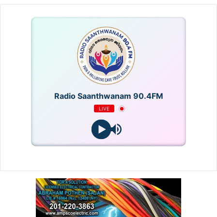
ലാഭക്ഷമതയിലും വിപണി പ്രവണതകളിലും
എന്ത് സ്വാധീനം ചെലുത്തുമെന്നത്
നിക്ഷേപകരും വ്യവസായ
മേഖലയുമെല്ലാം ശ്രദ്ധയോടെ
നിരീക്ഷിക്കുകയാണ്.
Radio Saanthwanam 90.4FM
LIVE