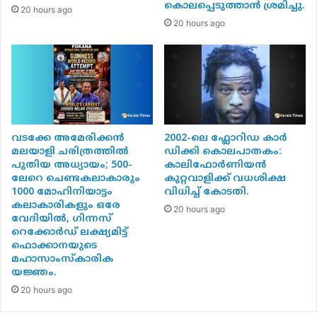
കൊലപ്പെടുത്താൻ ശ്രമിച്ചു.
ഒപ്പുവെച്ച കരാർ പ്രകാരം പ്രതിവർഷം 22
20 hours ago
20 hours ago
ലക്ഷം ടൺ എൽപിജിയാണ് ഇന്ത്യ നിലവിൽ
ഇറക്കുമതി ചെയ്യുന്നത്. ഈ അളവ്
ഏകദേശം ഇരട്ടിയാക്കുന്നതാണ്
പൊതുമേഖലാ എണ്ണ വിപണന
കമ്പനികളുടെ പരിഗണനയിലുള്ളത്.
വടക്കേ അമേരിക്കൻ
2002-ലെ ഫ്ലോറിഡ കാർ
മലയാളി ചരിത്രത്തിൽ
ഡിക്കി കൊലപാതകം:
പുതിയ അധ്യായം; 500-
കാലിഫോർണിയൻ
2025-ൽ ഇന്ത്യയുടെ ആകെ എൽപിജി
ലേറെ ചെണ്ടകലാകാരും
കുറ്റവാളിക്ക് വധശിക്ഷ
1000 മോഹിനിയാട്ടം
വിധിച്ച് കോടതി.
ഇറക്കുമതിയിൽ എട്ട് ശതമാനത്തിൽ
കലാകാരികളും ഒരേ
20 hours ago
താഴെയായിരുന്ന അമേരിക്കയുടെ വിഹിതം
വേദിയിൽ, ഗിന്നസ്
റെക്കോർഡ് ലക്ഷ്യമിട്ട്
2026 ജൂണോടെ 65 ശതമാനത്തോളമായി
ഫൊക്കാനയുടെ
മഹാസാംസ്കാരിക
ഉയർന്നതായാണ് കണക്കുകൾ
യജ്ഞം.
വ്യക്തമാക്കുന്നത്. ഈ മാറ്റം രാജ്യത്തെ
20 hours ago
എണ്ണ വിപണന കമ്പനികളുടെ