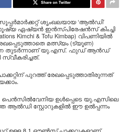
Share on Twitter
ൂപ്പർമാർക്കറ്റ് ശൃംഖലയായ ‘ആൽഡി’
‘ഫൂഷ്യ ഏഷ്യൻ ഇൻസ്പിരേഷൻസ് കിംച്ചി
rations Kimchi & Tofu Kimbap) വിപണിയിൽ
റിൽ രേഖപ്പെടുത്താതെ മത്സ്യം (ട്യൂണ)
യതിനെ തുടർന്നാണ് യു.എസ്. ഫുഡ് ആൻഡ്
സ്വീകരിച്ചത്.
ാക്കറ്റിന് പുറത്ത് രേഖപ്പെടുത്താതിരുന്നത്
ക്കാം.
ോ, പെൻസിൽവേനിയ ഉൾപ്പെടെ യു.എസിലെ
്ത ആൽഡി സ്റ്റോറുകളിൽ ഈ ഉൽപ്പന്നം
റ് ഉള്ള 8.1 ഔൺസ് പാക്കറ്റുകളാണ്