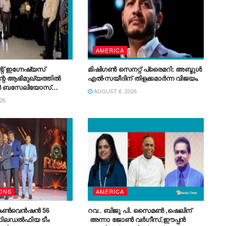
AMERICA
് ഇഗ്നേഷ്യസ്
മിഷിഗൺ സെനറ്റ് പ്രൈമറി: അബ്ദുൾ
്റെ ആഭിമുഖ്യത്തിൽ
എൽ-സയീദിന് തിളക്കമാർന്ന വിജയം.
 ബസേലിയോസ്
AUGUST 6, 2026
ോലിക്കാ
26
ാലസ് എയർപോർട്ടിൽ
മായ സ്വീകരണം നൽകി.
ONS
AMERICA
 കൺവെൻഷൻ 56
റവ . ബിജു പി. സൈമൺ ,ഷെലിന്
 ഫിലഡൽഫിയ ടീം
അന്നാ ജോൺ വർഗീസ്,ഈപ്പൻ