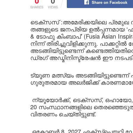
0
0
Share on Facebook
SHARES
VIEWS
ടെക്സസ് :അമേരിക്കയിലെ പ്രമുഖ സ
തങ്ങളുടെ ജനപ്രിയ ഉൽപ്പന്നമായ 
& ടോഫു കിംബാപ്’ (Fusia Asian Inspi
നിന്ന് തിരിച്ചുവിളിക്കുന്നു. പാക്കറ്
അടങ്ങിയിട്ടുണ്ടെന്ന് കണ്ടെത്തി
ഡ്രഗ് അഡ്മിനിസ്ട്രേഷൻ ഈ നടപടി 
ട്യൂണ മത്സ്യം അടങ്ങിയിട്ടുണ്ടെന്ന് പ
ഗുരുതരമായ അലർജിക്ക് കാരണമായേ
ന്യൂയോർക്ക്, ടെക്സസ്, ഒഹായ
20 സംസ്ഥാനങ്ങളിലെ തെരഞ്ഞെടുത
വിതരണം ചെയ്തിട്ടുണ്ട്.
ഒക്ടോബർ 8, 2027 എക്സ്പെയറി ഡേറ്