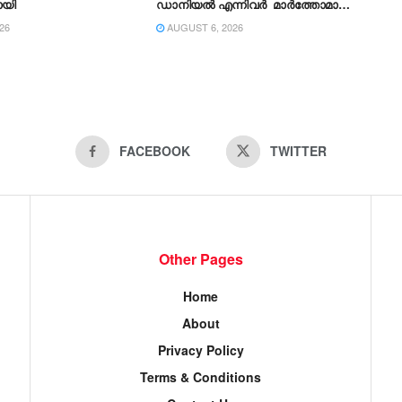
ായി
ഡാനിയൽ എന്നിവർ മാർത്തോമാ
സഭാ കൗൺസിലിലേക്കു
26
AUGUST 6, 2026
തിരഞ്ഞെടുക്കപ്പെട്ടു
FACEBOOK
TWITTER
Other Pages
Home
About
Privacy Policy
Terms & Conditions