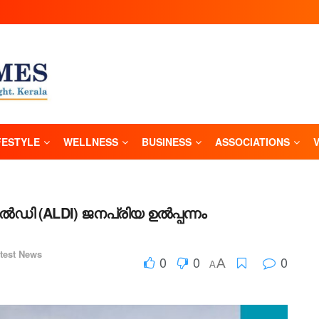
FESTYLE
WELLNESS
BUSINESS
ASSOCIATIONS
ി (ALDI) ജനപ്രിയ ഉൽപ്പന്നം
test News
0
0
0
A
A