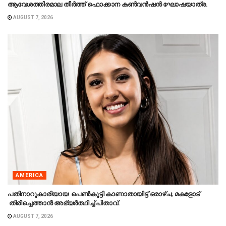
ആവേശത്തിരമാല തീർത്ത് ഫൊക്കാന കൺവൻഷൻ ഘോഷയാത്ര.
AUGUST 7, 2026
AMERICA
പതിനാറുകാരിയായ പെൺകുട്ടി കാണാതായിട്ട് ഒരാഴ്ച; മകളോട്
തിരിച്ചെത്താൻ അഭ്യർത്ഥിച്ച് പിതാവ്.
AUGUST 7, 2026