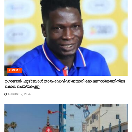
CRIME
ഉഗാണ്ടൻ ഫുട്ബോൾ താരം ഡേവിഡ് ഒവോറി മോഷണശ്രമത്തിനിടെ
കൊല ചെയ്യപ്പെട്ടു.
AUGUST 7, 2026