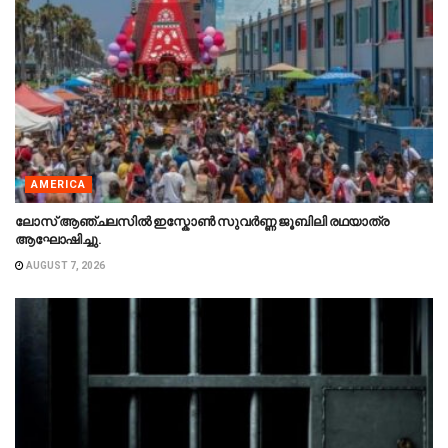
AMERICA
ലോസ് ആഞ്ചലസിൽ ഇസ്കോൺ സുവർണ്ണ ജൂബിലി രഥയാത്ര
ആഘോഷിച്ചു.
AUGUST 7, 2026