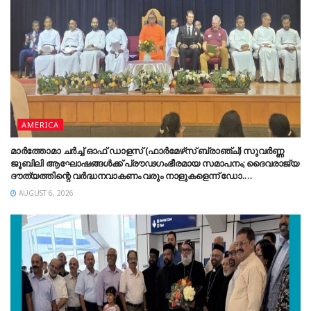
AMERICA
മാർത്തോമാ ചർച്ച് ഓഫ് ഡാളസ് (ഫാർമേഴ്‌സ് ബ്രാഞ്ച്) സുവർണ്ണ
ജൂബിലി ആഘോഷങ്ങൾക്ക് പ്രൗഢഗംഭീരമായ സമാപനം; ദൈവരാജ്യ
ദൗത്യത്തിന്റെ വർദ്ധനവാകണം വരും നാളുകളെന്ന് ഡോ.
തിയോഡോഷ്യസ് മാർത്തോമാ മെത്രാപ്പോലീത്ത
AUGUST 6, 2026