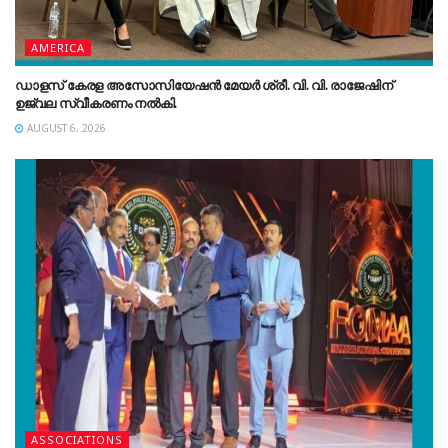
AMERICA
ഡാളസ് കേരള അസോസിയേഷൻ മേയർ ശ്രീ. വി. വി. രാജേഷിന്
ഉജ്വല സ്വീകരണം നൽകി.
AUGUST 6, 2026
ASSOCIATIONS