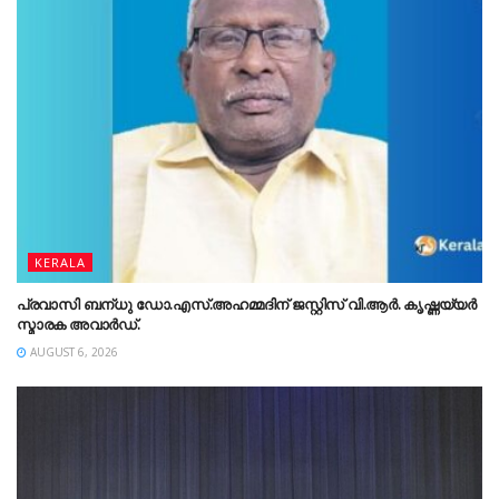
KERALA
പ്രവാസി ബന്‌ധു ഡോ.എസ്.അഹമ്മദിന് ജസ്റ്റിസ് വി.ആർ. കൃഷ്ണയ്യർ
സ്മാരക അവാർഡ്.
AUGUST 6, 2026