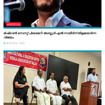
AMERICA
മിഷിഗൺ സെനറ്റ് പ്രൈമറി: അബ്ദുൾ എൽ-സയീദിന് തിളക്കമാർന്ന
വിജയം.
AUGUST 6, 2026