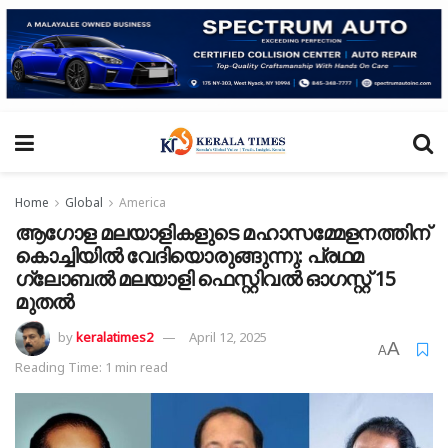
Home
Global
America
ആഗോള മലയാളികളുടെ മഹാസമ്മേളനത്തിന്
കൊച്ചിയിൽ വേദിയൊരുങ്ങുന്നു: പ്രഥമ
ഗ്ലോബല്‍ മലയാളി ഫെസ്റ്റിവല്‍ ഓഗസ്റ്റ് 15
മുതൽ
by
keralatimes2
April 12, 2025
A
A
Reading Time: 1 min read