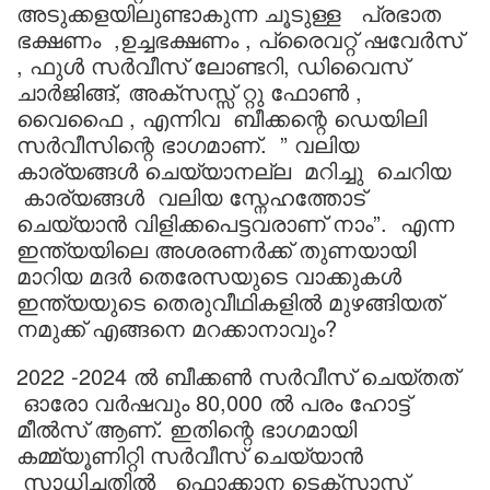
അടുക്കളയിലുണ്ടാകുന്ന ചൂടുള്ള പ്രഭാത
ഭക്ഷണം ,ഉച്ചഭക്ഷണം , പ്രൈവറ്റ് ഷവേർസ്
, ഫുൾ സർവീസ് ലോണ്ടറി, ഡിവൈസ്
ചാർജിങ്ങ്, അക്സസ്സ് റ്റു ഫോൺ ,
വൈഫൈ , എന്നിവ ബീക്കന്റെ ഡെയിലി
സർവീസിന്റെ ഭാഗമാണ്. ” വലിയ
കാര്യങ്ങൾ ചെയ്യാനല്ല മറിച്ചു ചെറിയ
കാര്യങ്ങൾ വലിയ സ്നേഹത്തോട്
ചെയ്യാൻ വിളിക്കപെട്ടവരാണ് നാം”. എന്ന
ഇന്ത്യയിലെ അശരണർക്ക് തുണയായി
മാറിയ മദർ തെരേസയുടെ വാക്കുകൾ
ഇന്ത്യയുടെ തെരുവീഥികളിൽ മുഴങ്ങിയത്
നമുക്ക് എങ്ങനെ മറക്കാനാവും?
2022 -2024 ൽ ബീക്കൺ സർവീസ് ചെയ്തത്
ഓരോ വർഷവും 80,000 ൽ പരം ഹോട്ട്
മീൽസ് ആണ്. ഇതിന്റെ ഭാഗമായി
കമ്മ്യൂണിറ്റി സർവീസ് ചെയ്യാൻ
സാധിച്ചതിൽ ഫൊക്കാന ടെക്സാസ്