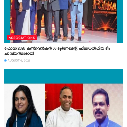
ASSOCIATIONS
ഫോമാ 2026 കൺവെൻഷൻ 56 ടൂർണമെന്റ്: ഫിലഡൽഫിയ ടീം
ചാമ്പ്യൻമാരായി
AUGUST 6, 2026