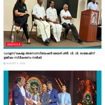
AMERICA
ഡാളസ് കേരള അസോസിയേഷൻ മേയർ ശ്രീ. വി. വി. രാജേഷിന്
ഉജ്വല സ്വീകരണം നൽകി.
AUGUST 6, 2026