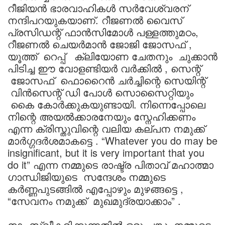
റീജിയൻ ഭാരവാഹികൾ സർവേശ്വരന്
നന്ദിപറയുകയാണ്. റീജണൽ വൈസ്
പ്രസിഡന്റ് ഫാൻസിമോൾ പള്ളത്തുമഠം,
റീജണൽ ചെയർമാൻ ജോജി ജോസഫ് ,
യൂത്ത് റെപ്പ് ക്ലിയോണ ചേതനും ചുക്കാൻ
പിടിച്ച ഈ വോളണ്ടിയർ വർക്കിൽ , സെന്റ്
ജോസഫ് ഫൊറൈൻ ചർച്ചിന്റെ സെയിന്റ്
വിൻസെന്റ് ഡി പോൾ സൊസൈറ്റിയും
കൈ കോർക്കുകയുണ്ടായി. നിന്നെപ്പോലെ
നിന്റെ അയൽക്കാരനേയും സ്നേഹിക്കണം
എന്ന ക്രിസ്തുവിന്റെ വലിയ കല്പന നമുക്ക്
മാർഗ്ഗദർശമാകട്ടെ . “Whatever you do may be
insignificant, but it is very important that you
do it” എന്ന നമ്മുടെ രാഷ്ട്ര പിതാവ് മഹാത്മാ
ഗാന്ധിജിയുടെ സന്ദേശം നമ്മുടെ
കർണ്ണപുടങ്ങിൽ എപ്പോഴും മുഴങ്ങട്ടെ ,
“സേവനം നമുക്ക് മുഖമുദ്രയാക്കാം” .
നാം സ്വീകരിക്കുന്നതിൽ ഒരു പങ്കു നമ്മുടെ