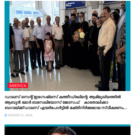
AMERICA
ഡാലസ് സെന്റ് ഇഗ്നേഷ്യസ് കത്തീഡ്രലിന്റെ ആഭിമുഖ്യത്തിൽ
ആബൂൻ മോർ ബസേലിയോസ് ജോസഫ് കാതോലിക്കാ
ബാവയ്ക്ക്ഡാലസ് എയർപോർട്ടിൽ ഭക്തിനിർഭരമായ സ്വീകരണം
നൽകി.
AUGUST 6, 2026