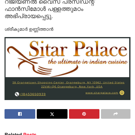
റീജിയണൽ വൈസ് പ്രസിഡന്റ്
ഫാൻസിമോൾ പള്ളത്തുമഠം
അഭിപ്രായപ്പെട്ടു.
ശ്രീകുമാർ ഉണ്ണിത്താൻ
Related
Posts