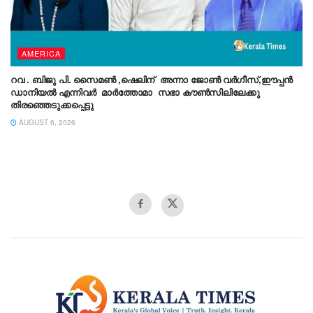
AMERICA
റവ . ബിജു പി. സൈമൺ ,ഷെലിന് അന്നാ ജോൺ വർഗീസ്,ഈപ്പൻ
ഡാനിയൽ എന്നിവർ മാർത്തോമാ സഭാ കൗൺസിലിലേക്കു
തിരഞ്ഞെടുക്കപ്പെട്ടു
AUGUST 6, 2026