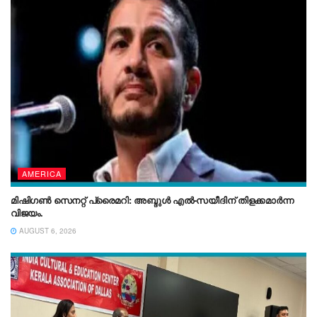
AMERICA
മിഷിഗൺ സെനറ്റ് പ്രൈമറി: അബ്ദുൾ എൽ-സയീദിന് തിളക്കമാർന്ന
വിജയം.
AUGUST 6, 2026