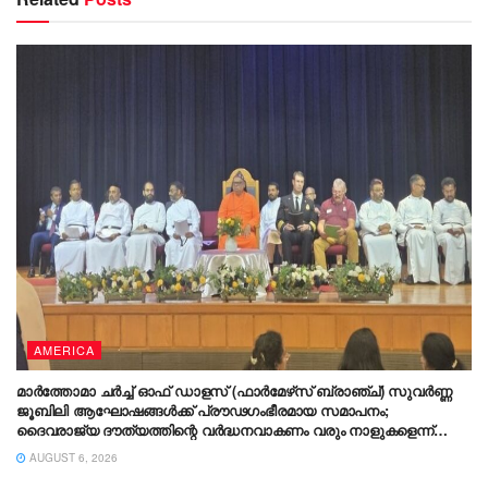
AMERICA
മാർത്തോമാ ചർച്ച് ഓഫ് ഡാളസ് (ഫാർമേഴ്‌സ് ബ്രാഞ്ച്) സുവർണ്ണ
ജൂബിലി ആഘോഷങ്ങൾക്ക് പ്രൗഢഗംഭീരമായ സമാപനം;
ദൈവരാജ്യ ദൗത്യത്തിന്റെ വർദ്ധനവാകണം വരും നാളുകളെന്ന്
ഡോ. തിയോഡോഷ്യസ് മാർത്തോമാ മെത്രാപ്പോലീത്ത
AUGUST 6, 2026