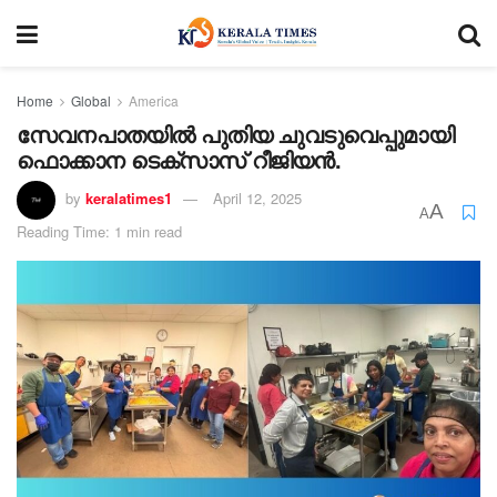
Home
Global
America
സേവനപാതയിൽ പുതിയ ചുവടുവെപ്പുമായി
ഫൊക്കാന ടെക്സാസ് റീജിയൻ.
by
keralatimes1
April 12, 2025
A
A
Reading Time: 1 min read