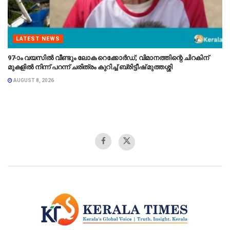
LATEST NEWS
97-ാം വയസിൽ വീണ്ടും ലോക റെക്കോർഡ്; വിമാനത്തിന്റെ ചിറകിന്
മുകളിൽ നിന്ന് പറന്ന് ചരിത്രം കുറിച്ച് ബ്രിട്ടീഷ് മുത്തശ്ശി
AUGUST 8, 2026