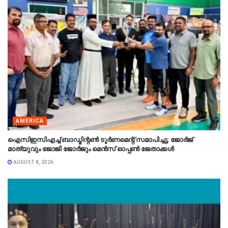
AMERICA
ഐസിഇസിഎച്ച് ബാഡ്മിന്റൺ ടൂർണമെന്റ് സമാപിച്ചു; ജോർജ്
മാത്യുവും ജോജി ജോർജും മെൻസ് ഓപ്പൺ ജേതാക്കൾ
AUGUST 8, 2026