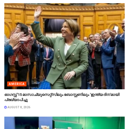
AMERICA
ഓഗസ്റ്റ് 15 മാസാച്യുസെറ്റ്‌സിലും ബോസ്റ്റണിലും ‘ഇന്ത്യ ദിന’മായി
പ്രഖ്യാപിച്ചു
AUGUST 8, 2026