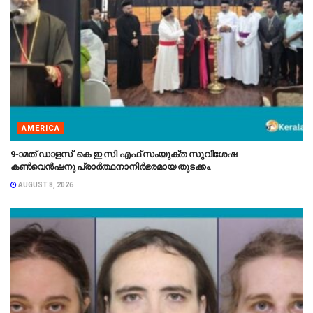
AMERICA
9-ാമത് ഡാളസ് കെ ഇ സി എഫ് സംയുക്ത സുവിശേഷ
കൺവെൻഷനു പ്രാർത്ഥനാനിർഭരമായ തുടക്കം.
AUGUST 8, 2026