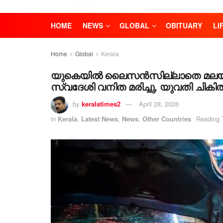
HOME
NEWS
GLOBAL
OBITUARY
LI
Home
Global
Kerala
യുകെയിൽ ലൈസൻസില്ലാതെ മലയാളി യ
സ്വദേശി വനിത മരിച്ചു, യുവതി ചികി
by
keralatimes2
April 28, 2026
in
Kerala
,
Latest News
,
News
,
Other Countries
Reading 