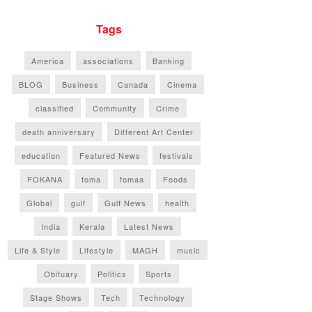
Tags
America
associations
Banking
BLOG
Business
Canada
Cinema
classified
Community
Crime
death anniversary
Different Art Center
education
Featured News
festivals
FOKANA
foma
fomaa
Foods
Global
gulf
Gulf News
health
India
Kerala
Latest News
Life & Style
Lifestyle
MAGH
music
Obituary
Politics
Sports
Stage Shows
Tech
Technology