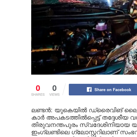
0
0
Share on Facebook
SHARES
VIEWS
ലണ്ടൻ: യുകെയിൽ ഡ്രൈവിങ് ലൈ
കാർ അപകടത്തിൽപ്പെട്ട് തദ്ദേശീയ വന
തിരുവനന്തപുരം സ്വദേശിനിയായ യ
ഇംഗ്ലണ്ടിലെ ഗ്ലോസ്റ്ററിലാണ് സംഭവ