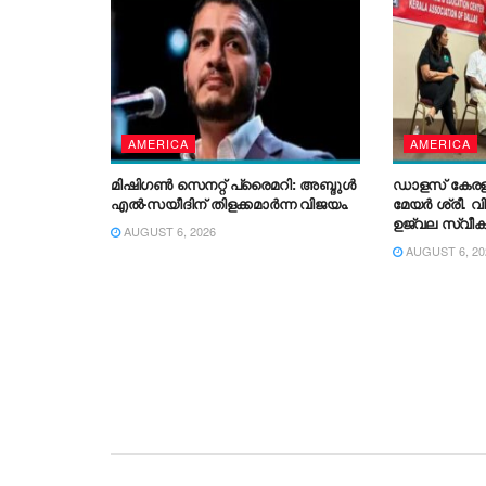
മാർത്തോമാ മ
AMERICA
AMERICA
മിഷിഗൺ സെനറ്റ് പ്രൈമറി: അബ്ദുൾ
ഡാളസ് കേ
എൽ-സയീദിന് തിളക്കമാർന്ന വിജയം.
മേയർ ശ്രീ. വി
ഉജ്വല സ്വീ
AUGUST 6, 2026
AUGUST 6, 20