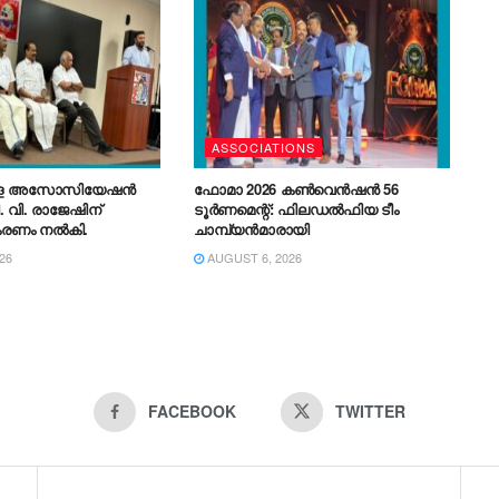
െത്രാപ്പോലീത്ത
ASSOCIATIONS
രള അസോസിയേഷൻ
ഫോമാ 2026 കൺവെൻഷൻ 56
. വി. രാജേഷിന്
ടൂർണമെന്റ്: ഫിലഡൽഫിയ ടീം
കരണം നൽകി.
ചാമ്പ്യൻമാരായി
26
AUGUST 6, 2026
FACEBOOK
TWITTER