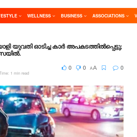
FESTYLE
WELLNESS
BUSINESS
ASSOCIATIONS
ുവതി ഓടിച്ച കാർ അപകടത്തിൽപ്പെട്ടു;
ത്സയിൽ.
0
0
0
A
A
Time: 1 min read