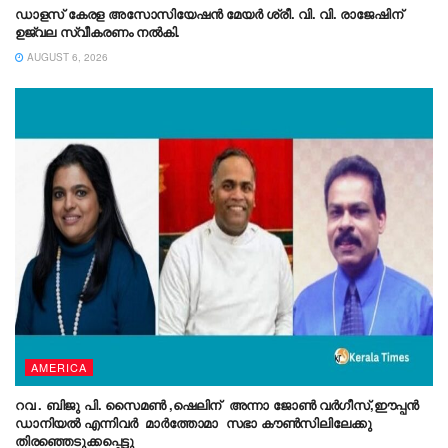
ഡാളസ് കേരള അസോസിയേഷൻ മേയർ ശ്രീ. വി. വി. രാജേഷിന്
ഉജ്വല സ്വീകരണം നൽകി.
AUGUST 6, 2026
AMERICA
റവ . ബിജു പി. സൈമൺ ,ഷെലിന് അന്നാ ജോൺ വർഗീസ്,ഈപ്പൻ
ഡാനിയൽ എന്നിവർ മാർത്തോമാ സഭാ കൗൺസിലിലേക്കു
തിരഞ്ഞെടുക്കപ്പെട്ടു