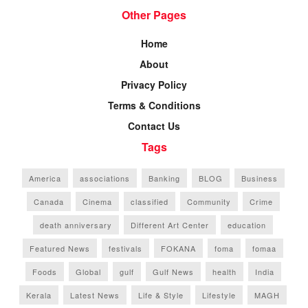
Other Pages
Home
About
Privacy Policy
Terms & Conditions
Contact Us
Tags
America
associations
Banking
BLOG
Business
Canada
Cinema
classified
Community
Crime
death anniversary
Different Art Center
education
Featured News
festivals
FOKANA
foma
fomaa
Foods
Global
gulf
Gulf News
health
India
Kerala
Latest News
Life & Style
Lifestyle
MAGH