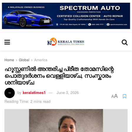
Home
Global
America
ഹൂസ്റ്റണിൽ അന്തരിച്ച പ്രീത തോമസിന്റെ
പൊതുദർശനം വെള്ളിയാഴ്ച, സംസ്കാരം
ശനിയാഴ്ച
by
keralatimes1
June 3, 2026
A
A
Reading Time: 2 mins read