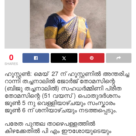
0
SHARES
ഹൂസ്റ്റൺ: മെയ് 27 ന് ഹൂസ്റ്റണിൽ അന്തരിച്ച
റാന്നി തച്ചനാലിൽ ജോർജ് തോമസിന്റെ
(ബിജു തച്ചനാലിൽ) സഹധർമ്മിണി പ്രീത
തോമസിന്റെ (51 വയസ് ) പൊതുദർശനം
ജൂൺ 5 നു വെള്ളിയാഴ്ചയും സംസ്കാരം
ജൂൺ 6 ന് ശനിയാഴ്ചയും നടത്തപ്പെടും.
പരേത പുന്തല താഴെപള്ളത്തിൽ
കിഴക്കേതിൽ പി എം ഈശോയുടെയും