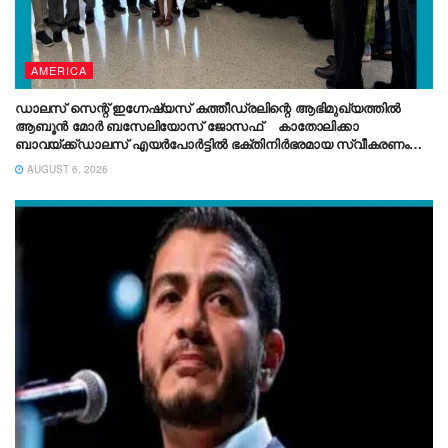
AMERICA
ഡാലസ് സെന്റ് ഇഗ്നേഷ്യസ് കത്തീഡ്രലിന്റെ ആഭിമുഖ്യത്തിൽ
ആബൂൻ മോർ ബസേലിയോസ് ജോസഫ് കാതോലിക്കാ
ബാവയ്ക്ക്ഡാലസ് എയർപോർട്ടിൽ ഭക്തിനിർഭരമായ സ്വീകരണം
നൽകി.
AUGUST 6, 2026