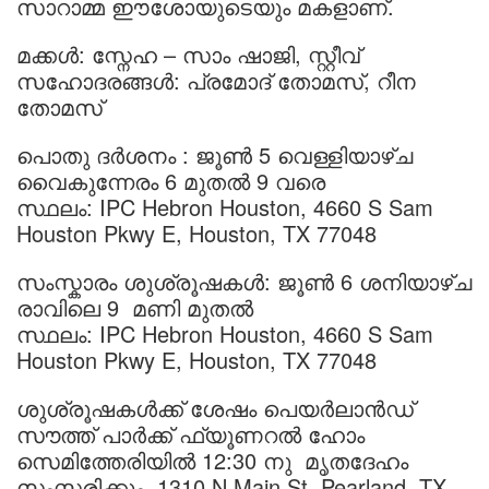
സാറാമ്മ ഈശോയുടെയും മകളാണ്.
മക്കൾ: സ്നേഹ – സാം ഷാജി, സ്റ്റീവ്
സഹോദരങ്ങൾ: പ്രമോദ് തോമസ്, റീന
തോമസ്
പൊതു ദർശനം : ജൂൺ 5 വെള്ളിയാഴ്ച
വൈകുന്നേരം 6 മുതൽ 9 വരെ
സ്ഥലം: IPC Hebron Houston, 4660 S Sam
Houston Pkwy E, Houston, TX 77048
സംസ്കാരം ശുശ്രൂഷകൾ: ജൂൺ 6 ശനിയാഴ്ച
രാവിലെ 9 മണി മുതൽ
സ്ഥലം: IPC Hebron Houston, 4660 S Sam
Houston Pkwy E, Houston, TX 77048
ശുശ്രൂഷകൾക്ക് ശേഷം പെയർലാൻഡ്
സൗത്ത് പാർക്ക് ഫ്യൂണറൽ ഹോം
സെമിത്തേരിയിൽ 12:30 നു മൃതദേഹം
സംസ്കരിക്കും. 1310 N Main St, Pearland, TX