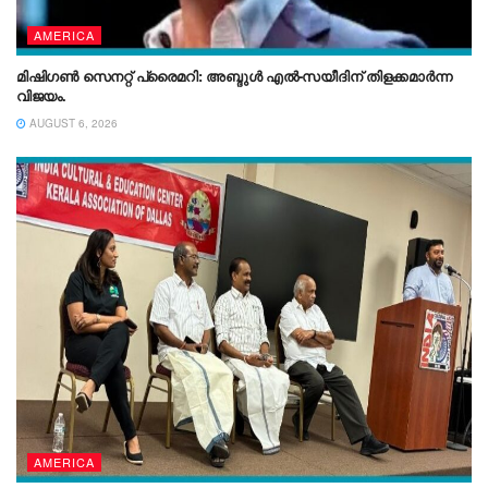
AMERICA
മിഷിഗൺ സെനറ്റ് പ്രൈമറി: അബ്ദുൾ എൽ-സയീദിന് തിളക്കമാർന്ന
വിജയം.
AUGUST 6, 2026
AMERICA