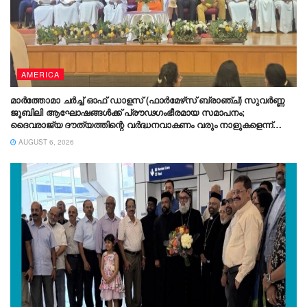
AMERICA
മാർത്തോമാ ചർച്ച് ഓഫ് ഡാളസ് (ഫാർമേഴ്‌സ് ബ്രാഞ്ച്) സുവർണ്ണ
ജൂബിലി ആഘോഷങ്ങൾക്ക് പ്രൗഢഗംഭീരമായ സമാപനം;
ദൈവരാജ്യ ദൗത്യത്തിന്റെ വർദ്ധനവാകണം വരും നാളുകളെന്ന്
ഡോ. തിയോഡോഷ്യസ് മാർത്തോമാ മെത്രാപ്പോലീത്ത
AUGUST 6, 2026