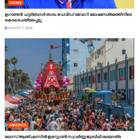
CRIME
ഉഗാണ്ടൻ ഫുട്ബോൾ താരം ഡേവിഡ് ഒവോറി മോഷണശ്രമത്തിനിടെ
കൊല ചെയ്യപ്പെട്ടു.
AUGUST 7, 2026
AMERICA
ലോസ് ആഞ്ചലസിൽ ഇസ്കോൺ സുവർണ്ണ ജൂബിലി രഥയാത്ര