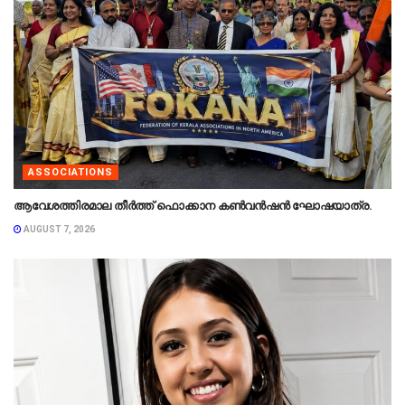
ASSOCIATIONS
ആവേശത്തിരമാല തീർത്ത് ഫൊക്കാന കൺവൻഷൻ ഘോഷയാത്ര.
AUGUST 7, 2026