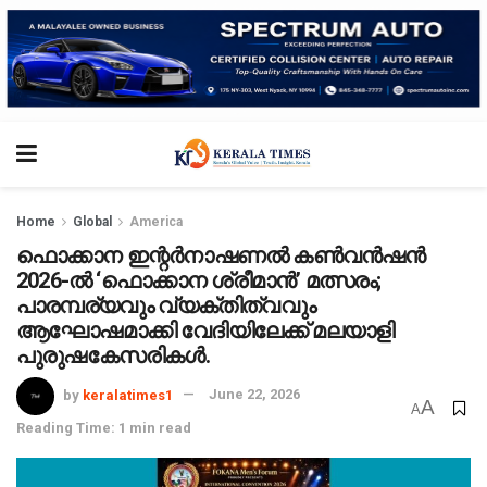
Home
Global
America
ഫൊക്കാന ഇന്റർനാഷണൽ കൺവൻഷൻ
2026-ൽ ‘ഫൊക്കാന ശ്രീമാൻ’ മത്സരം;
പാരമ്പര്യവും വ്യക്തിത്വവും
ആഘോഷമാക്കി വേദിയിലേക്ക് മലയാളി
പുരുഷകേസരികൾ.
by
keralatimes1
June 22, 2026
A
A
Reading Time: 1 min read