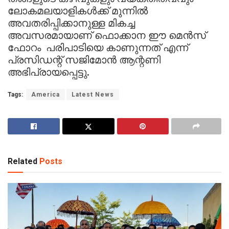
ലോകമലയാളികൾക്ക് മുന്നിൽ
അവതരിപ്പിക്കാനുള്ള മികച്ച
അവസരമായാണ് ഫൊക്കാന ഈ മെൻസ്
ഫോറം പരിപാടിയെ കാണുന്നത് എന്ന്
പ്രസിഡന്റ് സജിമോൻ ആന്റണി
അഭിപ്രായപ്പെട്ടു.
Tags:
America
Latest News
Related
Posts