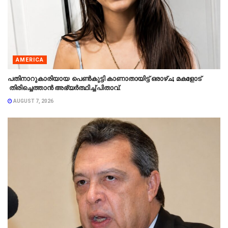
AMERICA
പതിനാറുകാരിയായ പെൺകുട്ടി കാണാതായിട്ട് ഒരാഴ്ച; മകളോട്
തിരിച്ചെത്താൻ അഭ്യർത്ഥിച്ച് പിതാവ്.
AUGUST 7, 2026