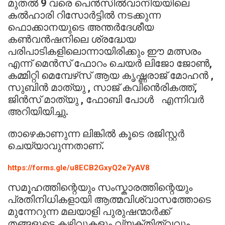
മുതൽ 9 വരെ പെൻസിൽവാനിയയിലെ
കൽഹാരി റിസോർട്ടിൽ നടക്കുന്ന
ഫൊക്കാനയുടെ അന്തർദേശീയ
കൺവൻഷനിലെ ശ്രദ്ധേയ
പരിപാടികളിലൊന്നായിരിക്കും ഈ മത്സരം
എന്ന് മെൻസ് ഫോറം ചെയർ ലിജോ ജോൺ,
കമ്മിറ്റി മെമ്പേഴ്‌സ് ആയ കൃഷ്ണരാജ് മോഹൻ ,
സുബിൻ മാത്യു , സാജ് കവിൻെരികത്ത്,
ജിൻസ് മാത്യു , ഫോബി പോൾ എന്നിവർ
അറിയിയിച്ചു.
താഴെകാണുന്ന ലിങ്കിൽ കൂടെ രജിസ്റ്റർ
ചെയ്യാവുന്നതാണ്.
https://forms.gle/u8ECB2GxyQ2e7yAV8
സമൂഹത്തിന്റെയും സംസ്കാരത്തിന്റെയും
പ്രതിനിധികളായി ആത്മവിശ്വാസത്തോടെ
മുന്നേറുന്ന മലയാളി പുരുഷന്മാർക്ക്
തങ്ങളുടെ കഴിവുകളും വ്യക്തിത്വവും