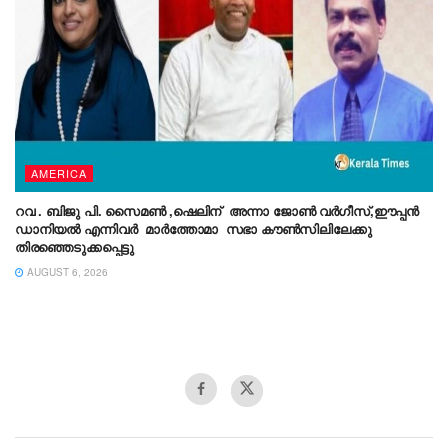
AMERICA
റവ . ബിജു പി. സൈമൺ ,ഷെലിന് അന്നാ ജോൺ വർഗീസ്,ഈപ്പൻ
ഡാനിയൽ എന്നിവർ മാർത്തോമാ സഭാ കൗൺസിലിലേക്കു
തിരഞ്ഞെടുക്കപ്പെട്ടു
AUGUST 6, 2026