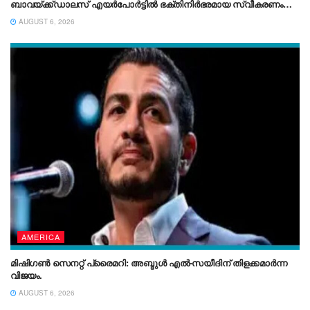
ബാവയ്ക്ക്ഡാലസ് എയർപോർട്ടിൽ ഭക്തിനിർഭരമായ സ്വീകരണം
നൽകി.
AUGUST 6, 2026
AMERICA
മിഷിഗൺ സെനറ്റ് പ്രൈമറി: അബ്ദുൾ എൽ-സയീദിന് തിളക്കമാർന്ന
വിജയം.
AUGUST 6, 2026