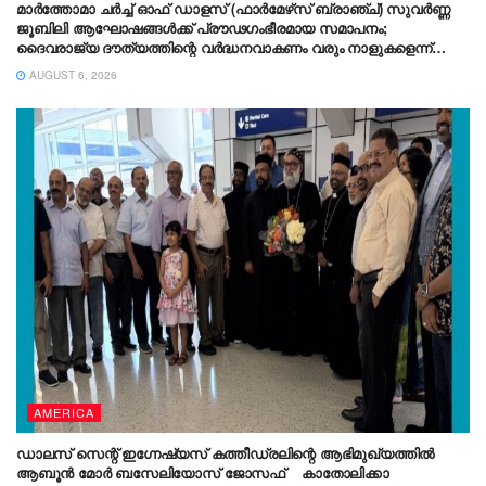
മാർത്തോമാ ചർച്ച് ഓഫ് ഡാളസ് (ഫാർമേഴ്‌സ് ബ്രാഞ്ച്) സുവർണ്ണ
ജൂബിലി ആഘോഷങ്ങൾക്ക് പ്രൗഢഗംഭീരമായ സമാപനം;
ദൈവരാജ്യ ദൗത്യത്തിന്റെ വർദ്ധനവാകണം വരും നാളുകളെന്ന്
ഡോ. തിയോഡോഷ്യസ് മാർത്തോമാ മെത്രാപ്പോലീത്ത
AUGUST 6, 2026
AMERICA
ഡാലസ് സെന്റ് ഇഗ്നേഷ്യസ് കത്തീഡ്രലിന്റെ ആഭിമുഖ്യത്തിൽ
ആബൂൻ മോർ ബസേലിയോസ് ജോസഫ് കാതോലിക്കാ