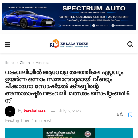
Home
Global
America
വടംവലിയിൽ ആഗോള തലത്തിലെ ഏറ്റവും
ഉയർന്ന ഒന്നാം സമ്മാനവുമായി വീണ്ടും
ചിക്കാഗോ സോഷ്യൽ ക്ലബ്ബിന്റെ
അന്താരാഷ്ട്ര വടംവലി മത്സരം സെപ്റ്റംബർ 6
ന്
by
keralatimes1
July 5, 2026
A
A
Reading Time: 1 min read