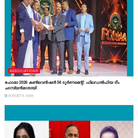
ASSOCIATIONS
ഫോമാ 2026 കൺവെൻഷൻ 56 ടൂർണമെന്റ്: ഫിലഡൽഫിയ ടീം
ചാമ്പ്യൻമാരായി
AUGUST 6, 2026