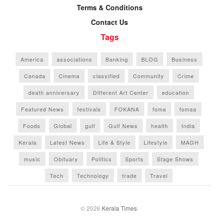
Terms & Conditions
Contact Us
Tags
America
associations
Banking
BLOG
Business
Canada
Cinema
classified
Community
Crime
death anniversary
Different Art Center
education
Featured News
festivals
FOKANA
foma
fomaa
Foods
Global
gulf
Gulf News
health
India
Kerala
Latest News
Life & Style
Lifestyle
MAGH
music
Obituary
Politics
Sports
Stage Shows
Tech
Technology
trade
Travel
© 2026
Kerala Times
.