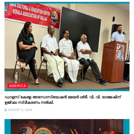
AMERICA
ഡാളസ് കേരള അസോസിയേഷൻ മേയർ ശ്രീ. വി. വി. രാജേഷിന്
ഉജ്വല സ്വീകരണം നൽകി.
AUGUST 6, 2026