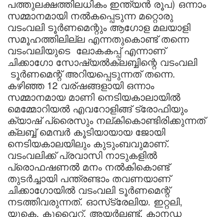
പത്തുലക്ഷത്തിലധികം ഇന്ത്യൻ രൂപ) ഒന്നാം
സമ്മാനമായി നൽകപ്പെടുന്ന മറ്റൊരു
വടംവലി ടൂർണമെന്റും ആഗോള മലയാളി
സമൂഹത്തിലില്ല എന്നതുകൊണ്ട് തന്നെ
വടംവലിയുടെ ലോകകപ്പ് എന്നാണ്
ചിക്കാഗോ സോഷ്യൽക്ലബ്ബിന്റെ വടംവലി
ടൂർണമെന്റ് അറിയപ്പെടുന്നത് തന്നെ.
കഴിഞ്ഞ 12 വര്ഷങ്ങളായി ഒന്നാം
സമ്മാനമായ മാണി നെടിയകാലായിൽ
മെമ്മോറിയൽ എവറോളിങ്ങ് ട്രോഫിയും
ക്യാഷ് പ്രൈസും നല്കികൊണ്ടിരിക്കുന്നത്
ക്ലബ്ബ് മെമ്പർ കൂടിയായായ ജോയി
നെടിയകാലയിലും കുടുംബവുമാണ്.
വടംവലിക്ക് പ്രവാസി നാടുകളിൽ
പ്രൊഫഷണൽ മനം നൽകികൊണ്ട്
തുടർച്ചായി പന്ത്രണ്ടാം തവണയാണ്
ചിക്കാഗോയിൽ വടംവലി ടൂർണമെന്റ്
നടത്തിവരുന്നത്. ഓസ്‌ട്രേലിയ. ഇറ്റലി,
യുകെ, കുവൈറ്റ്, അയർലണ്ട്, കാനഡ