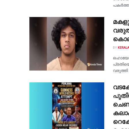
പകർത്തു
മകളു
വരുത
കൊലപ
BY
KERALA
ഒഹായോ:
പ്രതിയെ
വരുത്തി 
വടക്
പുതി
ചെണ്
കലാക
റെക്