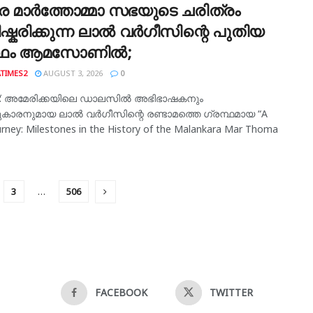
കര മാർത്തോമ്മാ സഭയുടെ ചരിത്രം
്കരിക്കുന്ന ലാൽ വർഗീസിന്റെ പുതിയ
ന്ഥം ആമസോണിൽ;
TIMES2
AUGUST 3, 2026
0
: അമേരിക്കയിലെ ഡാലസിൽ അഭിഭാഷകനും
ുകാരനുമായ ലാൽ വർഗീസിന്റെ രണ്ടാമത്തെ ഗ്രന്ഥമായ “A
urney: Milestones in the History of the Malankara Mar Thoma
3
…
506
FACEBOOK
TWITTER