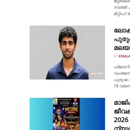
ജൂബിലി
നടത്തി 
മിറ്റിംഗ് 
ലോകത
പുര
മലയ
BY
KERALA
ഫ്ലോറി
വംശജനു
പുരുഷ 
18 വയസു
മാജ
ജീവക
2026 
ന്യൂ