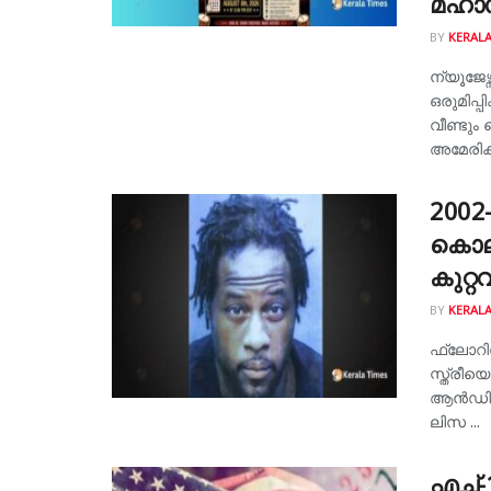
മഹാസ
BY
KERALA
ന്യൂജേ
ഒരുമിപ്
വീണ്ടും
അമേരിക്
2002
കൊല
കുറ്റ
BY
KERALA
ഫ്ലോറി
സ്ത്രീ
ആൻഡി ഹണ
ലിസ ...
എച്ച