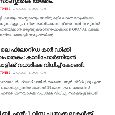
ാംസ്കാരിക യജ്ഞം.
TIMES2
AUGUST 5, 2026
0
ഴ്സി: കലയും സംസ്കാരവും അതിരുകളില്ലാതെ മനുഷ്യരെ
പിക്കുന്ന ഏറ്റവും വലിയ ശക്തിയാണെന്ന് ലോകത്തിനു മുന്നിൽ
 തെളിയിക്കാൻ ഒരുങ്ങുകയാണ് ഫൊക്കാന (FOKANA). വടക്കേ
കയിലെ മലയാളി സമൂഹത്തിന്റെ ...
-ലെ ഫ്ലോറിഡ കാർ ഡിക്കി
പാതകം: കാലിഫോർണിയൻ
വാളിക്ക് വധശിക്ഷ വിധിച്ച് കോടതി.
TIMES2
AUGUST 5, 2026
0
ഡ:2002-ൽ ഫ്ലോറിഡയിൽ തെരേസ ആൻ ഗ്രീൻ (38) എന്ന
യെ കൊലപ്പെടുത്തിയ കേസിൽ 59കാരനായ ഡെമോറിസ്
്ടർ എന്നയാൾക്ക് വധശിക്ഷ വിധിച്ചു. സർക്യൂട്ട് ജഡ്ജി
്-1ബി, എൽ-1 വിസ പുതുക്ക ലുകൾക്ക്