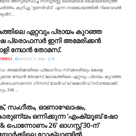
യോട് അനുബന്ധിച്ച് സമ്പൂർണ്ണ ബൈബിൾ കൈയ്യെഴുത്ത്
ചരിത്രം കുറിച്ചു."ഉണർവ്വ്" എന്ന നാമധേയത്തിൽ റിവൈവൽ
ആൻ്റ് ...
്തിലെ ഏറ്റവും പ്രായം കുറഞ്ഞ
ുഷ പ്രൊഫസർ ഇനി അമേരിക്കൻ
ാളി നേഥൻ തോമസ്.
TIMES2
AUGUST 5, 2026
0
ഡ: അമേരിക്കയിലെ ഫ്ലോറിഡ സ്വദേശിയും കേരള
മായ നേഥൻ തോമസ് ലോകത്തിലെ ഏറ്റവും പ്രായം കുറഞ്ഞ
പ്രൊഫസറെന്ന ഗിന്നസ് വേൾഡ് റെക്കോർഡ് സ്വന്തമാക്കി.
ം 346 ...
ിക്, സംഗീതം, ഓണാഘോഷം,
ാരുണ്യം ഒന്നിക്കുന്ന ‘എംക്യൂബ് ഷോ
& പൊന്നോണം 26’ ഓഗസ്റ്റ് 30-ന്
യോർക്കിലെ റോക്‌ലാണ്ടിൽ.