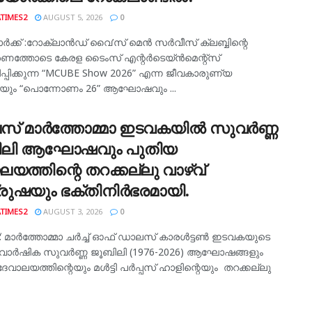
TIMES2
AUGUST 5, 2026
0
ക്ക് :റോക്‌ലാൻഡ് വൈ’സ് മെൻ സർവീസ് ക്ലബ്ബിന്റെ
്തോടെ കേരള ടൈംസ് എന്റർടെയ്ൻമെന്റ്സ്
പിക്കുന്ന “MCUBE Show 2026” എന്ന ജീവകാരുണ്യ
ിയും “പൊന്നോണം 26” ആഘോഷവും ...
് മാർത്തോമ്മാ ഇടവകയിൽ സുവർണ്ണ
ിലി ആഘോഷവും പുതിയ
ലയത്തിന്റെ തറക്കല്ലു വാഴ്വ്
രുഷയും ഭക്തിനിർഭരമായി.
TIMES2
AUGUST 3, 2026
0
 മാർത്തോമ്മാ ചർച്ച് ഓഫ് ഡാലസ് കാരൾട്ടൺ ഇടവകയുടെ
് വാർഷിക സുവർണ്ണ ജൂബിലി (1976-2026) ആഘോഷങ്ങളും
േവാലയത്തിന്റെയും മൾട്ടി പർപ്പസ് ഹാളിന്റെയും തറക്കല്ലു