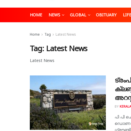
HOME
NEWS
GLOBAL
OBITUARY
LIF
Home
Tag
Latest News
Tag:
Latest News
Latest News
ട്രം
ക്ലബ
അറസ്റ
BY
KERALA
പി പി 
ഡൊണാൾഡ
ഗ്രൗണ്ട