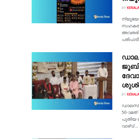
BY
KERALA
ന്യൂയോർ
സഹകരണത
അവതരിപ്
പരിപാട
ഡാലസ
ജൂബ
ദേവാ
ശുശ്
BY
KERALA
ഡാലസ്:
50-ാമത
പുതിയ ദ
വാഴ്വ് ...