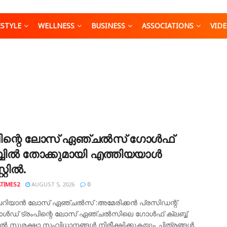
ESTYLE
WELLNESS
BUSINESS
ASSOCIATIONS
VID
പിന്റെ ലോസ് ഏഞ്ചൽസ് ഗോൾഫ്
്ബിൽ തോക്കുമായി എത്തിയയാൾ
്റിൽ.
TIMES2
AUGUST 5, 2026
0
ചെറിയാൻ ലോസ് ഏഞ്ചൽസ് :അമേരിക്കൻ പ്രസിഡന്റ്
് ട്രംപിന്റെ ലോസ് ഏഞ്ചൽസിലെ ഗോൾഫ് ക്ലബ്ബ്
ിൽ സുരക്ഷാ സംവിധാനങ്ങൾ നിരീക്ഷിക്കുകയും ചിത്രങ്ങൾ