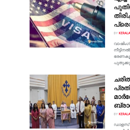
പുതി
തിരിച
പ്ര
BY
KERALA
വാഷിംഗ
നീട്ടി
ഭരണകൂട
പുതുക്കുന
ചരിത
പ്രത
മാർത
ബ്രാ
BY
KERALA
ഡാളസ് :