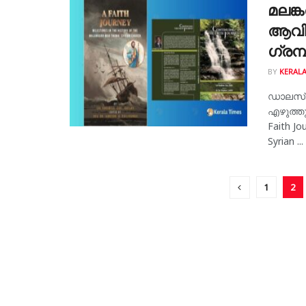
മലങ്
ആവിഷ
ഗ്ര
BY
KERALA
ഡാലസ്
എഴുത്ത
Faith Jo
Syrian ...
1
2