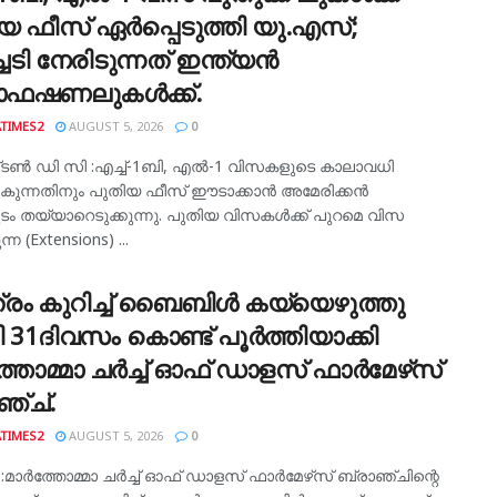
യ ഫീസ് ഏർപ്പെടുത്തി യു.എസ്;
്ചടി നേരിടുന്നത് ഇന്ത്യൻ
ൊഫഷണലുകൾക്ക്.
TIMES2
AUGUST 5, 2026
0
്‌ടൺ ഡി സി :എച്ച്-1ബി, എൽ-1 വിസകളുടെ കാലാവധി
നൽകുന്നതിനും പുതിയ ഫീസ് ഈടാക്കാൻ അമേരിക്കൻ
ം തയ്യാറെടുക്കുന്നു. പുതിയ വിസകൾക്ക് പുറമെ വിസ
്ന (Extensions) ...
്രം കുറിച്ച് ബൈബിൾ കയ്യെഴുത്തു
ി 31ദിവസം കൊണ്ട് പൂർത്തിയാക്കി
്തോമ്മാ ചർച്ച് ഓഫ് ഡാളസ് ഫാർമേഴ്‌സ്
ഞ്ച്.
TIMES2
AUGUST 5, 2026
0
മാർത്തോമ്മാ ചർച്ച് ഓഫ് ഡാളസ് ഫാർമേഴ്‌സ് ബ്രാഞ്ചിന്റെ