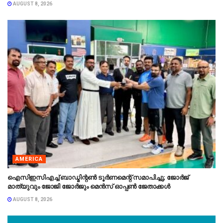
AUGUST 8, 2026
AMERICA
ഐസിഇസിഎച്ച് ബാഡ്മിന്റൺ ടൂർണമെന്റ് സമാപിച്ചു; ജോർജ്
മാത്യുവും ജോജി ജോർജും മെൻസ് ഓപ്പൺ ജേതാക്കൾ
AUGUST 8, 2026