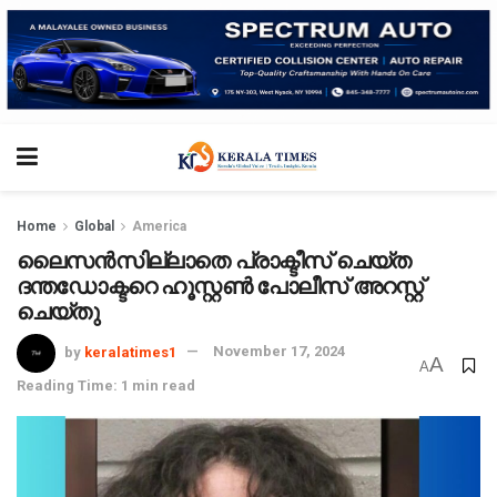
Home
Global
America
ലൈസൻസില്ലാതെ പ്രാക്ടീസ് ചെയ്ത
ദന്തഡോക്ടറെ ഹൂസ്റ്റൺ പോലീസ് അറസ്റ്റ്
ചെയ്തു
by
keralatimes1
November 17, 2024
A
A
Reading Time: 1 min read