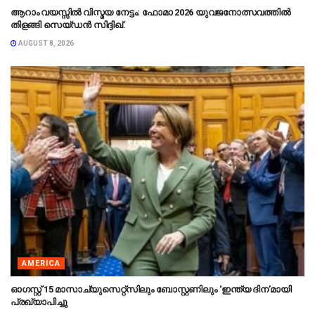
ആറാം വയസ്സിൽ വിസ്മയ നേട്ടം: ഫോമാ 2026 യുവജനോത്സവത്തിൽ
തിളങ്ങി സെയ്ഡൻ സിദ്ദിഖ്.
AUGUST 8, 2026
AMERICA
ഓഗസ്റ്റ് 15 മാസാച്യുസെറ്റ്‌സിലും ബോസ്റ്റണിലും ‘ഇന്ത്യ ദിന’മായി
പ്രഖ്യാപിച്ചു