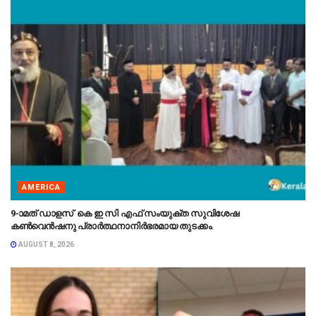
AMERICA
9-ാമത് ഡാളസ് കെ ഇ സി എഫ് സംയുക്ത സുവിശേഷ
കൺവെൻഷനു പ്രാർത്ഥനാനിർഭരമായ തുടക്കം.
AUGUST 8, 2026