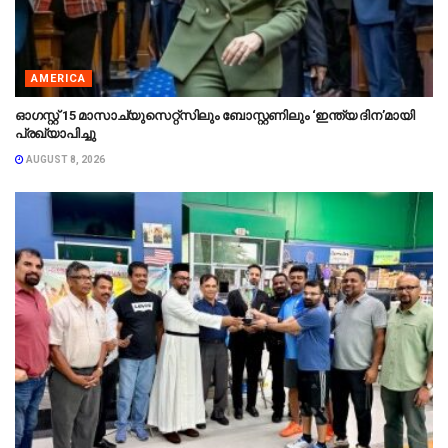
AMERICA
ഓഗസ്റ്റ് 15 മാസാച്യുസെറ്റ്‌സിലും ബോസ്റ്റണിലും ‘ഇന്ത്യ ദിന’മായി
പ്രഖ്യാപിച്ചു
AUGUST 8, 2026