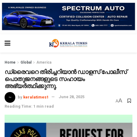
Home
Global
America
ഡ്രൈവറെ തിരിച്ചറിയാൻ ഡാളസ് പോലീസ്
പൊതുജനങ്ങളുടെ സഹായം
അഭ്യർത്ഥിക്കുന്നു.
by
keralatimes1
June 28, 2025
A
A
Reading Time: 1 min read