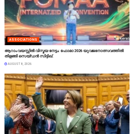
ASSOCIATIONS
ആറാം വയസ്സിൽ വിസ്മയ നേട്ടം: ഫോമാ 2026 യുവജനോത്സവത്തിൽ
തിളങ്ങി സെയ്ഡൻ സിദ്ദിഖ്.
AUGUST 8, 2026