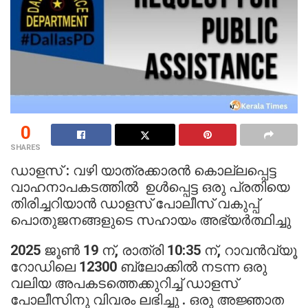
0
SHARES
ഡാളസ് : വഴി യാത്രക്കാരൻ കൊല്ലപ്പെട്ട
വാഹനാപകടത്തിൽ ഉൾപ്പെട്ട ഒരു പ്രതിയെ
തിരിച്ചറിയാൻ ഡാളസ് പോലീസ് വകുപ്പ്
പൊതുജനങ്ങളുടെ സഹായം അഭ്യർത്ഥിച്ചു
2025 ജൂൺ 19 ന്, രാത്രി 10:35 ന്, റാവൻവ്യൂ
റോഡിലെ 12300 ബ്ലോക്കിൽ നടന്ന ഒരു
വലിയ അപകടത്തെക്കുറിച്ച് ഡാളസ്
പോലീസിനു വിവരം ലഭിച്ചു . ഒരു അജ്ഞാത