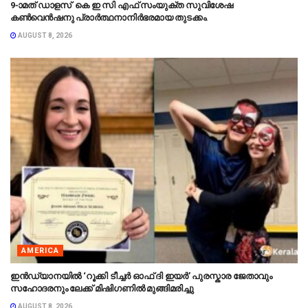
9-ാമത് ഡാളസ് കെ ഇ സി എഫ് സംയുക്ത സുവിശേഷ
കൺവെൻഷനു പ്രാർത്ഥനാനിർഭരമായ തുടക്കം.
AUGUST 8, 2026
AMERICA
ഇൻഡ്യാനയിൽ ‘റൂക്കി ടീച്ചർ ഓഫ് ദി ഇയർ’ പുരസ്കാര ജേതാവും
സഹോദരനും ലേക്ക് മിഷിഗണിൽ മുങ്ങിമരിച്ചു
AUGUST 8, 2026