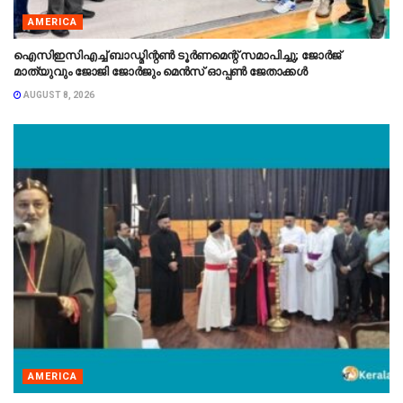
AMERICA
ഐസിഇസിഎച്ച് ബാഡ്മിന്റൺ ടൂർണമെന്റ് സമാപിച്ചു; ജോർജ്
മാത്യുവും ജോജി ജോർജും മെൻസ് ഓപ്പൺ ജേതാക്കൾ
AUGUST 8, 2026
AMERICA