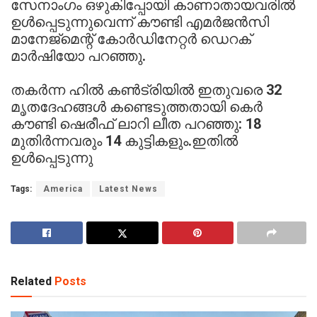
സേനാംഗം ഒഴുകിപ്പോയി കാണാതായവരിൽ
ഉൾപ്പെടുന്നുവെന്ന് കൗണ്ടി എമർജൻസി
മാനേജ്‌മെന്റ് കോർഡിനേറ്റർ ഡെറക്
മാർഷിയോ പറഞ്ഞു.
തകർന്ന ഹിൽ കൺട്രിയിൽ ഇതുവരെ 32
മൃതദേഹങ്ങൾ കണ്ടെടുത്തതായി കെർ
കൗണ്ടി ഷെരീഫ് ലാറി ലീത പറഞ്ഞു: 18
മുതിർന്നവരും 14 കുട്ടികളും.ഇതിൽ
ഉൾപ്പെടുന്നു
Tags:
America
Latest News
Related
Posts