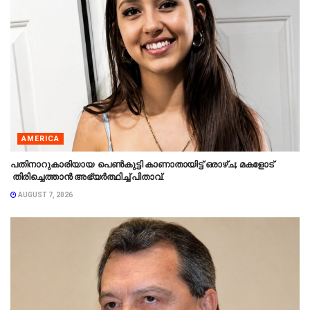
AMERICA
പതിനാറുകാരിയായ പെൺകുട്ടി കാണാതായിട്ട് ഒരാഴ്ച; മകളോട്
തിരിച്ചെത്താൻ അഭ്യർത്ഥിച്ച് പിതാവ്.
AUGUST 7, 2026