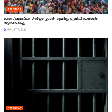
AMERICA
ലോസ് ആഞ്ചലസിൽ ഇസ്കോൺ സുവർണ്ണ ജൂബിലി രഥയാത്ര
ആഘോഷിച്ചു.
AUGUST 7, 2026
AMERICA