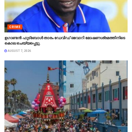
CRIME
ഉഗാണ്ടൻ ഫുട്ബോൾ താരം ഡേവിഡ് ഒവോറി മോഷണശ്രമത്തിനിടെ
കൊല ചെയ്യപ്പെട്ടു.
AUGUST 7, 2026