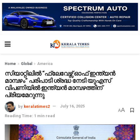
Home
Global
America
സിയാറ്റിലിൽ “ഫ്ലേവേഴ്സ് ഓഫ് ഇന്ത്യൻ
മാമ്പഴം” പരിപാടി ശ്രദ്ധ നേടി യുഎസ്
വിപണിയിൽ ഇന്ത്യൻ മാമ്പഴത്തിന്
പ്രിയമേറുന്നു
by
keralatimes2
July 16, 2025
A
A
Reading Time: 1 min read