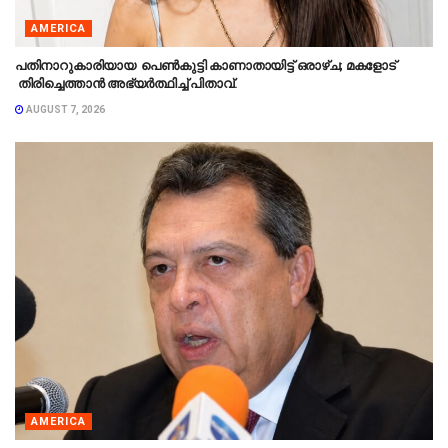
AMERICA
പതിനാറുകാരിയായ പെൺകുട്ടി കാണാതായിട്ട് ഒരാഴ്ച; മകളോട്
തിരിച്ചെത്താൻ അഭ്യർത്ഥിച്ച് പിതാവ്.
AUGUST 7, 2026
AMERICA