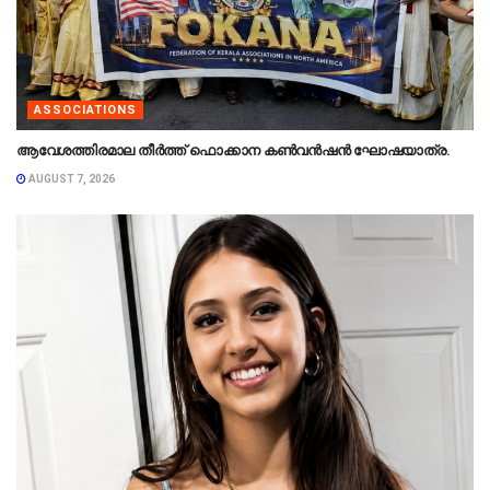
ASSOCIATIONS
ആവേശത്തിരമാല തീർത്ത് ഫൊക്കാന കൺവൻഷൻ ഘോഷയാത്ര.
AUGUST 7, 2026