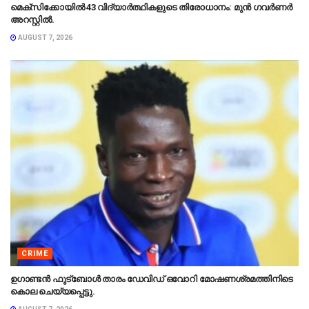
മെക്‌സിക്കോയിൽ 43 വിദ്യാർത്ഥികളുടെ തിരോധാനം: മുൻ ഗവർണർ
അറസ്റ്റിൽ.
AUGUST 7, 2026
CRIME
ഉഗാണ്ടൻ ഫുട്ബോൾ താരം ഡേവിഡ് ഒവോറി മോഷണശ്രമത്തിനിടെ
കൊല ചെയ്യപ്പെട്ടു.