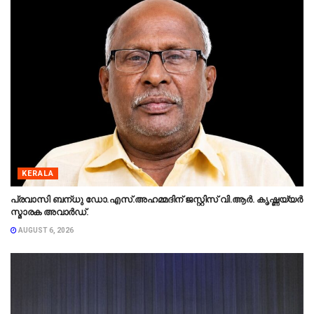
KERALA
പ്രവാസി ബന്‌ധു ഡോ.എസ്.അഹമ്മദിന് ജസ്റ്റിസ് വി.ആർ. കൃഷ്ണയ്യർ
സ്മാരക അവാർഡ്.
AUGUST 6, 2026