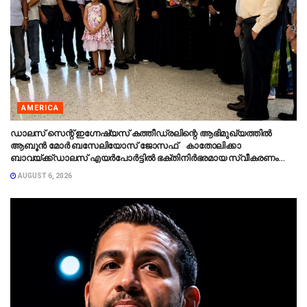
AMERICA
ഡാലസ് സെന്റ് ഇഗ്നേഷ്യസ് കത്തീഡ്രലിന്റെ ആഭിമുഖ്യത്തിൽ
ആബൂൻ മോർ ബസേലിയോസ് ജോസഫ് കാതോലിക്കാ
ബാവയ്ക്ക്ഡാലസ് എയർപോർട്ടിൽ ഭക്തിനിർഭരമായ സ്വീകരണം
നൽകി.
AUGUST 6, 2026