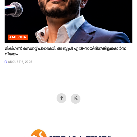
AMERICA
മിഷിഗൺ സെനറ്റ് പ്രൈമറി: അബ്ദുൾ എൽ-സയീദിന് തിളക്കമാർന്ന
വിജയം.
AUGUST 6, 2026