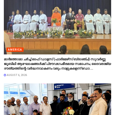
AMERICA
മാർത്തോമാ ചർച്ച് ഓഫ് ഡാളസ് (ഫാർമേഴ്‌സ് ബ്രാഞ്ച്) സുവർണ്ണ
ജൂബിലി ആഘോഷങ്ങൾക്ക് പ്രൗഢഗംഭീരമായ സമാപനം; ദൈവരാജ്യ
ദൗത്യത്തിന്റെ വർദ്ധനവാകണം വരും നാളുകളെന്ന് ഡോ.
തിയോഡോഷ്യസ് മാർത്തോമാ മെത്രാപ്പോലീത്ത
AUGUST 6, 2026