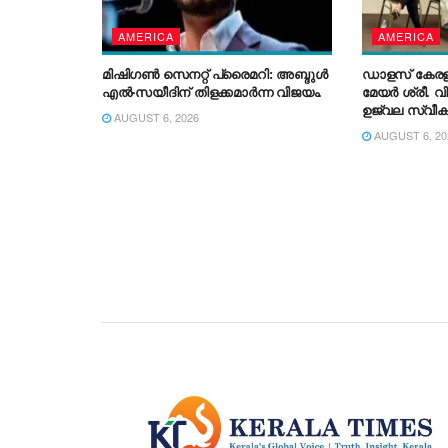
AMERICA
AMERICA
മിഷിഗൺ സെനറ്റ് പ്രൈമറി: അബ്ദുൾ
ഡാളസ് കേ
എൽ-സയീദിന് തിളക്കമാർന്ന വിജയം.
മേയർ ശ്രീ. വി
ഉജ്വല സ്വീ
AUGUST 6, 2026
AUGUST 6, 20