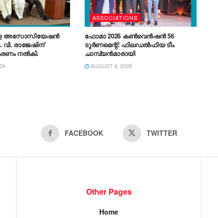
ASSOCIATIONS
രള അസോസിയേഷൻ
ഫോമാ 2026 കൺവെൻഷൻ 56
. വി. രാജേഷിന്
ടൂർണമെന്റ്: ഫിലഡൽഫിയ ടീം
കരണം നൽകി.
ചാമ്പ്യൻമാരായി
26
AUGUST 6, 2026
FACEBOOK
TWITTER
Other Pages
Home