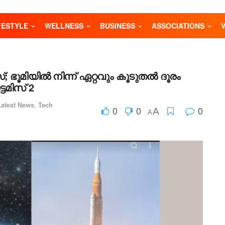
FESTYLE
WELLNESS
BUSINESS
ASSOCIATIONS
്; ഭൂമിയിൽ നിന്ന് ഏറ്റവും കൂടുതൽ ദൂരം
ടമിസ് 2
Latest News
,
Tech
0
0
0
A
A