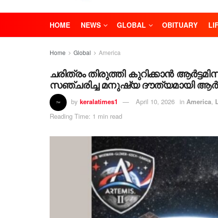
HOME
NEWS
GLOBAL
OBITUARY
LI
Home
Global
America
ചരിത്രം തിരുത്തി കുറിക്കാൻ ആർട്ടമിസ
സഞ്ചരിച്ച മനുഷ്യ ദൗത്യമായി ആർട്
by
keralatimes1
April 10, 2026
in
America
,
Reading Time: 1 min read