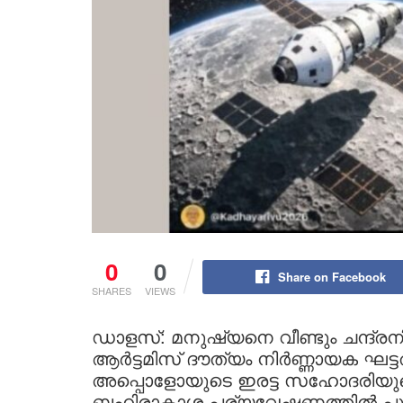
0
0
Share on Facebook
SHARES
VIEWS
ഡാളസ്: മനുഷ്യനെ വീണ്ടും ചന്ദ്ര
ആർട്ടമിസ് ദൗത്യം നിർണ്ണായക ഘട്
അപ്പൊളോയുടെ ഇരട്ട സഹോദരിയുടെ 
ബഹിരാകാശ പര്യവേഷണത്തിൽ പുതി