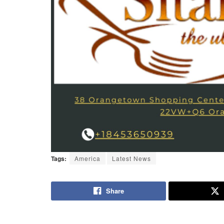
Tags:
America
Latest News
Share