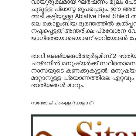
വായുരൂക്ഷമായ ഘർഷണം മൂലം പേടകത്ത
ചൂടുള്ള പ്ലാസ്മ രൂപപ്പെടും. ഈ അ
അടി കട്ടിയുള്ള Ablative Heat Shield
ലെ കൊളംബിയ ദുരന്തത്തിൽ കൽപ്പന
നഷ്ടപ്പെട്ടത് അന്തരീക്ഷ പ്രവേ
ജാഗ്രതയോടെയാണ് ഓറിയോൺ പേടകത്ത
ഭാവി ലക്ഷ്യങ്ങൾആർട്ടമിസ് 2 ദൗത്
ചന്ദ്രനിൽ മനുഷ്യർക്ക് സ്ഥിരതാമ
നാസയുടെ കണക്കുകൂട്ടൽ. മനുഷ്യ
മാറ്റാനുള്ള പ്രയാണത്തിലെ ഏറ്റവു
ദൗത്യങ്ങൾ മാറും.
സന്തോഷ് പിള്ളൈ (ഡാളസ് )