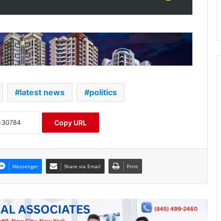
latest news
politics
Copy URL
Messenger
Share via Email
Print