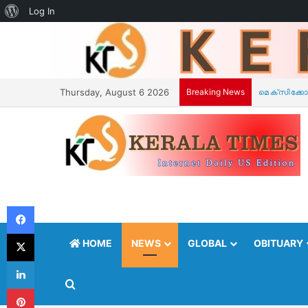
About
Log In
WordPress
Thursday, August 6 2026
Breaking News
ഐ.പി.സി സ
Facebook
X
HOME
NEWS
GLOBAL
OBITUARY
LinkedIn
Search for
Pinterest