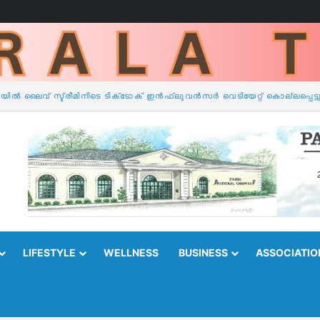
ൗത്ത് ഈസ്റ്റ് റീജിയൻ വാർഷിക കൺവൻഷൻ സെപ്റ്റംബർ 4 മുതൽ.
LIFESTYLE
WELLNESS
BUSINESS
ASSOCIATIO