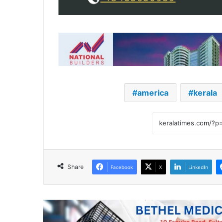
america
kerala
Share
Facebook
X
LinkedIn