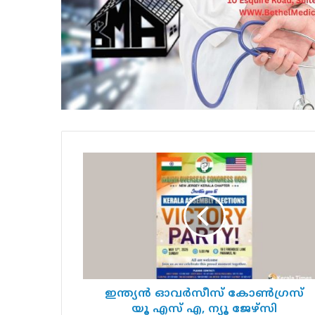
ഇന്ത്യൻ
ഓവർസീസ്
കോൺഗ്രസ്
യൂ
എസ്
എ,
ന്യൂ
ജേഴ്‌സി
ചാപ്റ്ററിന്റെ
ആഭിമുഖ്യത്തിൽ
ഇന്ത്യൻ ഓവർസീസ് കോൺഗ്രസ്
വിക്ടറി
യൂ എസ് എ, ന്യൂ ജേഴ്‌സി