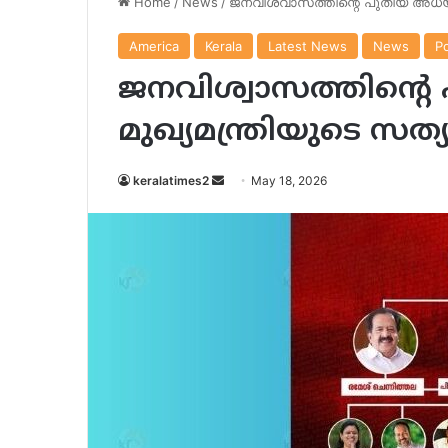
Home
/
News
/
ജനവിശ്വാസത്തിന്റെ പുതിയ അധ്യാ
America
Kerala
Latest News
News
Po
ജനവിശ്വാസത്തിന്റെ
മുഖ്യമന്ത്രിയുടെ സത്
Send
keralatimes2
May 18, 2026
an
email