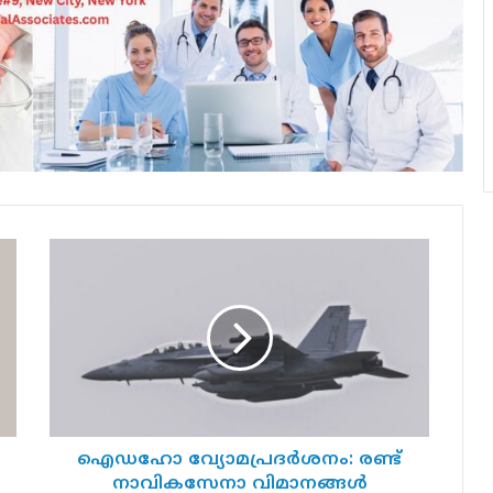
ഐഡഹോ
വ്യോമപ്രദർശനം:
രണ്ട്
നാവികസേനാ
വിമാനങ്ങൾ
കൂട്ടിയിടിച്ചു
തകർന്നു;
4
പൈലറ്റുമാർ
അത്ഭുതകരമായി
ഐഡഹോ വ്യോമപ്രദർശനം: രണ്ട്
രക്ഷപ്പെട്ടു.
നാവികസേനാ വിമാനങ്ങൾ