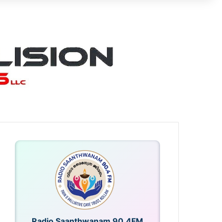
Radio Saanthwanam 90.4FM