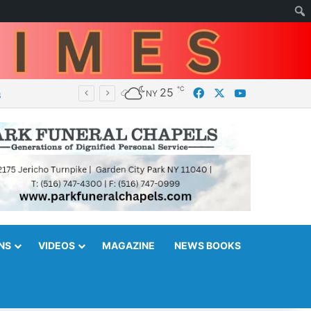
℃
Facebook
X
YouTube
25
NY
NS
VIDEOS
MAGAZINE
NEWS BOOKS