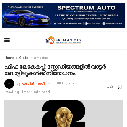
Home
Global
America
ഫിഫ ലോകകപ്പ്: സ്റ്റേഡിയങ്ങളിൽ വാട്ടർ
ബോട്ടിലുകൾക്ക് നിരോധനം.
by
keralatimes1
June 5, 2026
A
A
Reading Time: 1 min read