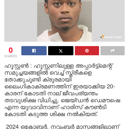
0
SHARES
ഹൂസ്റ്റൺ : ഹൂസ്റ്റണിലുള്ള അപ്പാർട്ട്മെന്റ്
സമുച്ചയങ്ങളിൽ വെച്ച് സ്ത്രീകളെ
തോക്കുചൂണ്ടി ക്രൂരമായി
ലൈംഗികാക്രമണത്തിന് ഇരയാക്കിയ 20-
കാരന് കോടതി നാല് ജീവപര്യന്തം
തടവുശിക്ഷ വിധിച്ചു. ജെയ്ഡൻ ഡെമൗഷെ
എന്ന യുവാവിനാണ് ഹാരിസ് കൗൺടി
കോടതി കടുത്ത ശിക്ഷ നൽകിയത്.
2024 ഒക്ടോബർ, നവംബർ മാസങ്ങളിലാണ്