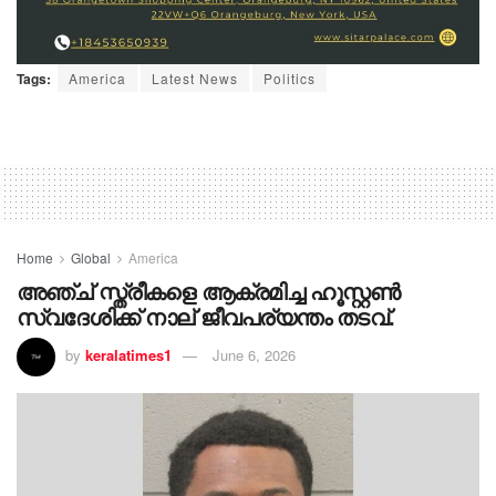
Tags:
America
Latest News
Politics
Home
Global
America
അഞ്ച് സ്ത്രീകളെ ആക്രമിച്ച ഹൂസ്റ്റൺ
സ്വദേശിക്ക് നാല് ജീവപര്യന്തം തടവ്.
by
keralatimes1
June 6, 2026