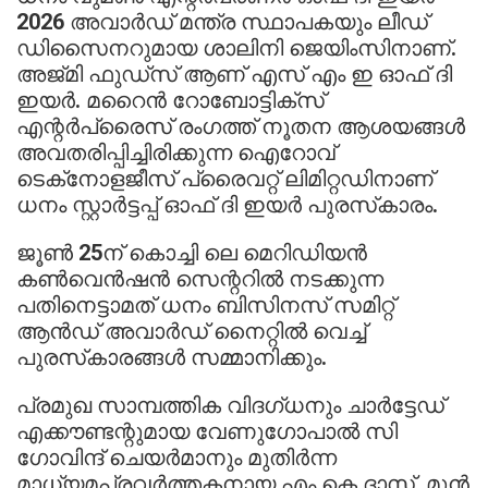
2026 അവാര്‍ഡ് മന്ത്ര സ്ഥാപകയും ലീഡ്
ഡിസൈനറുമായ ശാലിനി ജെയിംസിനാണ്.
അജ്മി ഫുഡ്‌സ് ആണ് എസ് എം ഇ ഓഫ് ദി
ഇയര്‍. മറൈന്‍ റോബോട്ടിക്‌സ്
എന്റര്‍പ്രൈസ് രംഗത്ത് നൂതന ആശയങ്ങള്‍
അവതരിപ്പിച്ചിരിക്കുന്ന ഐറോവ്
ടെക്‌നോളജീസ് പ്രൈവറ്റ് ലിമിറ്റഡിനാണ്
ധനം സ്റ്റാര്‍ട്ടപ്പ് ഓഫ് ദി ഇയര്‍ പുരസ്‌കാരം.
ജൂണ്‍ 25ന് കൊച്ചി ലെ മെറിഡിയന്‍
കണ്‍വെന്‍ഷന്‍ സെന്ററില്‍ നടക്കുന്ന
പതിനെട്ടാമത് ധനം ബിസിനസ് സമിറ്റ്
ആന്‍ഡ് അവാര്‍ഡ് നൈറ്റില്‍ വെച്ച്
പുരസ്‌കാരങ്ങള്‍ സമ്മാനിക്കും.
പ്രമുഖ സാമ്പത്തിക വിദഗ്ധനും ചാര്‍ട്ടേഡ്
എക്കൗണ്ടന്റുമായ വേണുഗോപാല്‍ സി
ഗോവിന്ദ് ചെയര്‍മാനും മുതിര്‍ന്ന
മാധ്യമപ്രവര്‍ത്തകനായ എം കെ ദാസ്, മുന്‍