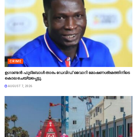
CRIME
ഉഗാണ്ടൻ ഫുട്ബോൾ താരം ഡേവിഡ് ഒവോറി മോഷണശ്രമത്തിനിടെ
കൊല ചെയ്യപ്പെട്ടു.
AUGUST 7, 2026