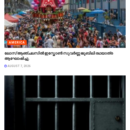
AMERICA
ലോസ് ആഞ്ചലസിൽ ഇസ്കോൺ സുവർണ്ണ ജൂബിലി രഥയാത്ര
ആഘോഷിച്ചു.
AUGUST 7, 2026