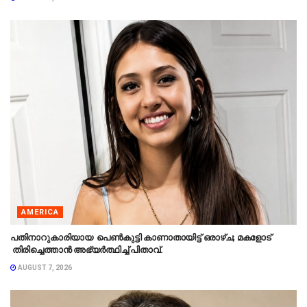
AMERICA
പതിനാറുകാരിയായ പെൺകുട്ടി കാണാതായിട്ട് ഒരാഴ്ച; മകളോട്
തിരിച്ചെത്താൻ അഭ്യർത്ഥിച്ച് പിതാവ്.
AUGUST 7, 2026