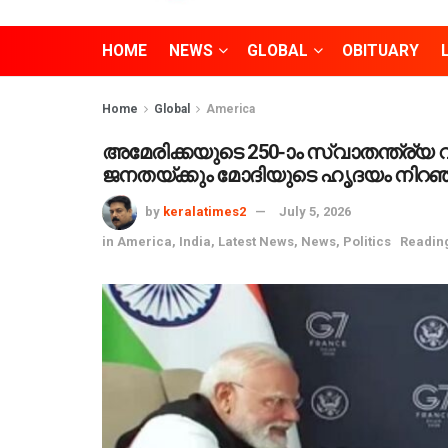
HOME
NEWS
GLOBAL
OBITUARY
Home
Global
America
അമേരിക്കയുടെ 250-ാം സ്വാതന്ത്ര്യ 
ജനതയ്ക്കും മോദിയുടെ ഹൃദയം നി
by
keralatimes2
July 5, 2026
in
America
,
India
,
Latest News
,
News
,
Politics
Reading