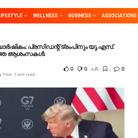
LIFESTYLE
WELLNESS
BUSINESS
ASSOCIATIONS
വാർഷികം: പ്രസിഡന്റ് ട്രംപിനും യു.എസ്.
റഞ്ഞ ആശംസകൾ.
0
0
A
0
A
 Time: 1 min read