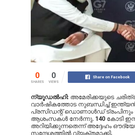
0
0
Share on Facebook
SHARES
VIEWS
ന്യൂഡൽഹി:
അമേരിക്കയുടെ ചരിത്ര
വാർഷികത്തോട നുബന്ധിച്ച് ഇന്ത്യൻ 
പ്രസിഡന്റ് ഡൊണാൾഡ് ട്രംപിനും 
ആശംസകൾ നേർന്നു. 140 കോടി ഇ
അറിയിക്കുന്നതെന്ന് അദ്ദേഹം ഔദ്
സന്ദേശത്തിൽ വ്യക്തമാക്കി.