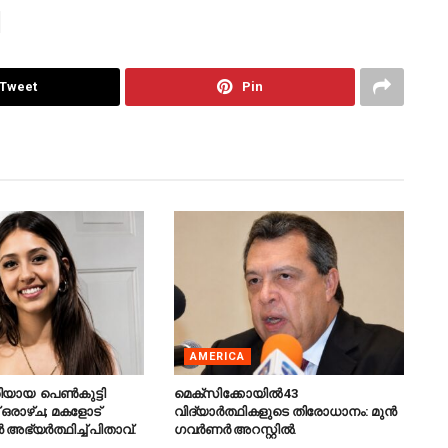
Tweet
Pin
AMERICA
ിയായ പെൺകുട്ടി
മെക്‌സിക്കോയിൽ 43
 ഒരാഴ്ച; മകളോട്
വിദ്യാർത്ഥികളുടെ തിരോധാനം: മുൻ
 അഭ്യർത്ഥിച്ച് പിതാവ്.
ഗവർണർ അറസ്റ്റിൽ.