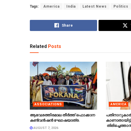
Tags:
America
India
Latest News
Politics
Share
Related
Posts
ASSOCIATIONS
AMERICA
ആവേശത്തിരമാല തീർത്ത് ഫൊക്കാന
പതിനാറുകാര
കൺവൻഷൻ ഘോഷയാത്ര.
കാണാതായിട്ട്
തിരിച്ചെത്താൻ
AUGUST 7, 2026