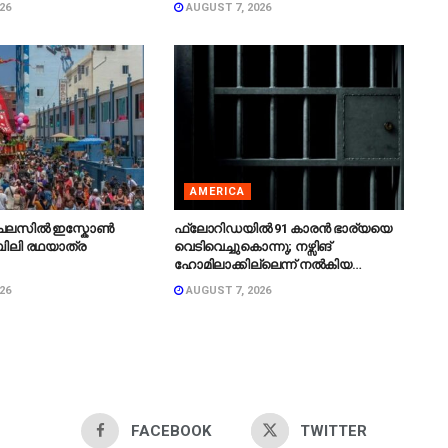
26
AUGUST 7, 2026
AMERICA
ചലസിൽ ഇസ്കോൺ
ഫ്ലോറിഡയിൽ 91 കാരൻ ഭാര്യയെ
ിലി രഥയാത്ര
വെടിവെച്ചുകൊന്നു; നഴ്സിങ്
.
ഹോമിലാക്കില്ലെന്ന് നൽകിയ
വാഗ്ദാനം പാലിച്ചതായി മൊഴി.
26
AUGUST 7, 2026
FACEBOOK
TWITTER