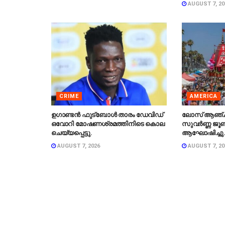
AUGUST 7, 20
CRIME
AMERICA
ഉഗാണ്ടൻ ഫുട്ബോൾ താരം ഡേവിഡ്
ലോസ് ആഞ്
ഒവോറി മോഷണശ്രമത്തിനിടെ കൊല
സുവർണ്ണ ജൂബ
ചെയ്യപ്പെട്ടു.
ആഘോഷിച്ചു
AUGUST 7, 2026
AUGUST 7, 20