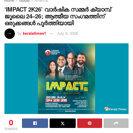
Home
Global
America
‘IMPACT 2K26’ വാർഷിക സമ്മർ ക്യാമ്പ്
ജൂലൈ 24–26; ആത്മീയ സംഗമത്തിന്
ഒരുക്കങ്ങൾ പൂർത്തിയായി
by
keralatimes1
July 9, 2026
0
SHARES