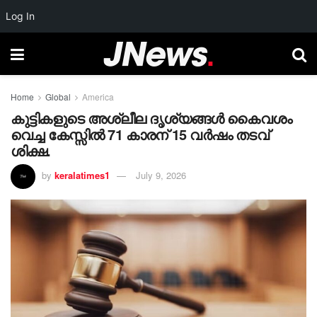
Log In
Home
Global
America
കുട്ടികളുടെ അശ്ലീല ദൃശ്യങ്ങൾ കൈവശം
വെച്ച കേസ്സിൽ 71 കാരന് 15 വർഷം തടവ്
ശിക്ഷ.
by
keralatimes1
July 9, 2026