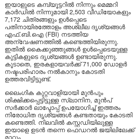
ഇയാളുടെ കമ്പ്യൂട്ടറിൽ നിന്നും മെമ്മറി
കാർഡിൽ നിന്നുമായി 2,503 വീഡിയോകളും
7,172 ചിത്രങ്ങളും ഉൾപ്പെടെ
പതിനായിരത്തോളം അശ്ലീല ദൃശ്യങ്ങൾ
എഫ്.ബി.ഐ (FBI) നടത്തിയ
അന്വേഷണത്തിൽ കണ്ടെത്തിയിരുന്നു.
ഇതിൽ കൈക്കുഞ്ഞുങ്ങൾ ഉൾപ്പെടെയുള്ള
കുട്ടികളുടെ ദൃശ്യങ്ങൾ ഉണ്ടായിരുന്നു.
കൂടാതെ, ഇരകളായവർക്ക് 71,000 ഡോളർ
നഷ്ടപരിഹാരം നൽകാനും കോടതി
ഉത്തരവിട്ടിട്ടുണ്ട്.
ലൈംഗിക കുറ്റവാളിയായി മുൻപും
ശിക്ഷിക്കപ്പെട്ടിട്ടുള്ള സ്ലാനിന, മുൻപ്
സർക്കാർ ലാപ്ടോപ്പ് ഉപയോഗിച്ച് ഇത്തരം
നിരോധിത ദൃശ്യങ്ങൾ കണ്ടതായും കോടതി
കണ്ടെത്തി. നിലവിൽ കസ്റ്റഡിയിലുള്ള
ഇയാളെ ഉടൻ തന്നെ ഫെഡറൽ ജയിലിലേക്ക്
മാറ്റും.