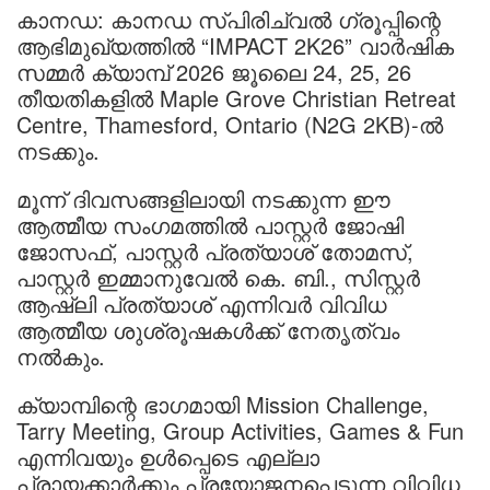
കാനഡ: കാനഡ സ്പിരിച്വൽ ഗ്രൂപ്പിന്റെ
ആഭിമുഖ്യത്തിൽ “IMPACT 2K26” വാർഷിക
സമ്മർ ക്യാമ്പ് 2026 ജൂലൈ 24, 25, 26
തീയതികളിൽ Maple Grove Christian Retreat
Centre, Thamesford, Ontario (N2G 2KB)-ൽ
നടക്കും.
മൂന്ന് ദിവസങ്ങളിലായി നടക്കുന്ന ഈ
ആത്മീയ സംഗമത്തിൽ പാസ്റ്റർ ജോഷി
ജോസഫ്, പാസ്റ്റർ പ്രത്യാശ് തോമസ്,
പാസ്റ്റർ ഇമ്മാനുവേൽ കെ. ബി., സിസ്റ്റർ
ആഷ്‌ലി പ്രത്യാശ് എന്നിവർ വിവിധ
ആത്മീയ ശുശ്രൂഷകൾക്ക് നേതൃത്വം
നൽകും.
ക്യാമ്പിന്റെ ഭാഗമായി Mission Challenge,
Tarry Meeting, Group Activities, Games & Fun
എന്നിവയും ഉൾപ്പെടെ എല്ലാ
പ്രായക്കാർക്കും പ്രയോജനപ്പെടുന്ന വിവിധ