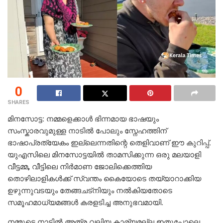
0
SHARES
മിനസോട്ട: നമ്മളെക്കാൾ ഭിന്നമായ ഭാഷയും
സംസ്കാരവുമുള്ള നാടിൽ പോലും സ്നേഹത്തിന്
ഭാഷാപ്രത്യേകം ഇല്ലെന്നതിന്റെ തെളിവാണ് ഈ കുറിപ്പ്.
യുഎസിലെ മിനസോട്ടയിൽ താമസിക്കുന്ന ഒരു മലയാളി
വീട്ടമ്മ, വീട്ടിലെ നിർമാണ ജോലിക്കെത്തിയ
തൊഴിലാളികൾക്ക് സ്വന്തം കൈയോടെ തയ്യാറാക്കിയ
ഉഴുന്നുവടയും തേങ്ങചട്നിയും നൽകിയതോടെ
സമൂഹമാധ്യമങ്ങൾ കരളടിച്ച അനുഭവമായി.
നമ്മുടെ നാട്ടിൽ അത്ര വലിയ കാര്യമല്ല ഇതുപോലെ