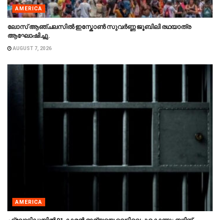
AMERICA
ലോസ് ആഞ്ചലസിൽ ഇസ്കോൺ സുവർണ്ണ ജൂബിലി രഥയാത്ര
ആഘോഷിച്ചു.
AUGUST 7, 2026
AMERICA