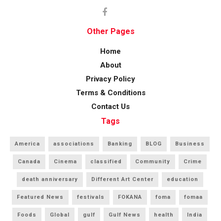
Other Pages
Home
About
Privacy Policy
Terms & Conditions
Contact Us
Tags
America
associations
Banking
BLOG
Business
Canada
Cinema
classified
Community
Crime
death anniversary
Different Art Center
education
Featured News
festivals
FOKANA
foma
fomaa
Foods
Global
gulf
Gulf News
health
India