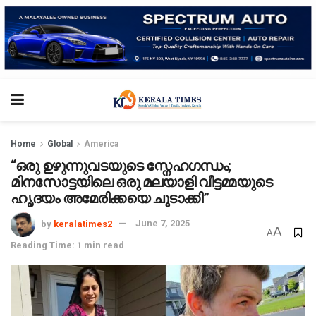
Home
Global
America
“ഒരു ഉഴുന്നുവടയുടെ സ്നേഹഗന്ധം;
മിനസോട്ടയിലെ ഒരു മലയാളി വീട്ടമ്മയുടെ
ഹൃദയം അമേരിക്കയെ ചൂടാക്കി”
by
keralatimes2
June 7, 2025
A
A
Reading Time: 1 min read