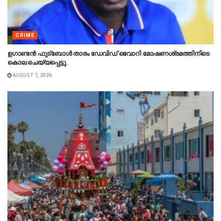
CRIME
ഉഗാണ്ടൻ ഫുട്ബോൾ താരം ഡേവിഡ് ഒവോറി മോഷണശ്രമത്തിനിടെ
കൊല ചെയ്യപ്പെട്ടു.
AUGUST 7, 2026