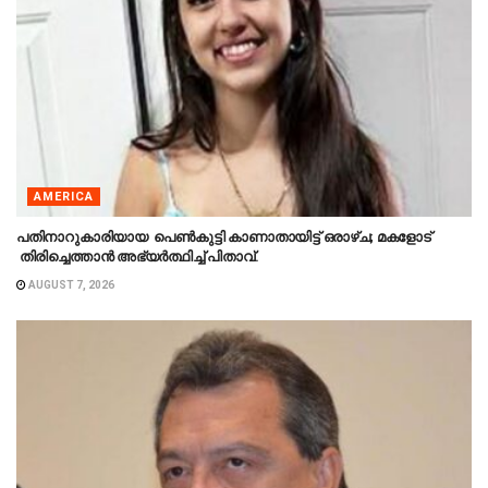
AMERICA
പതിനാറുകാരിയായ പെൺകുട്ടി കാണാതായിട്ട് ഒരാഴ്ച; മകളോട്
തിരിച്ചെത്താൻ അഭ്യർത്ഥിച്ച് പിതാവ്.
AUGUST 7, 2026