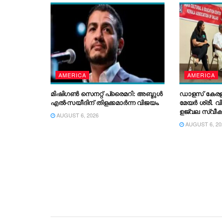
ഡോ. തിയോ
മാർത്തോമാ മ
AMERICA
AMERICA
മിഷിഗൺ സെനറ്റ് പ്രൈമറി: അബ്ദുൾ
ഡാളസ് കേ
എൽ-സയീദിന് തിളക്കമാർന്ന വിജയം.
മേയർ ശ്രീ. വി
ഉജ്വല സ്വീ
AUGUST 6, 2026
AUGUST 6, 20