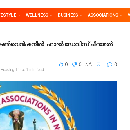
FESTYLE
WELLNESS
BUSINESS
ASSOCIATIONS
ീജിയണൽ കൺവെൻഷനിൽ ഫാദർ ഡേവിസ് ചിറമേൽ
0
0
0
A
A
Reading Time: 1 min read