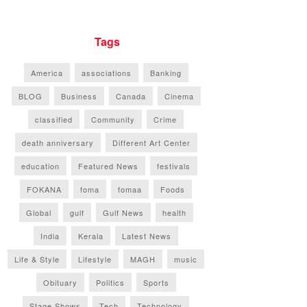
Tags
America
associations
Banking
BLOG
Business
Canada
Cinema
classified
Community
Crime
death anniversary
Different Art Center
education
Featured News
festivals
FOKANA
foma
fomaa
Foods
Global
gulf
Gulf News
health
India
Kerala
Latest News
Life & Style
Lifestyle
MAGH
music
Obituary
Politics
Sports
Stage Shows
Tech
Technology