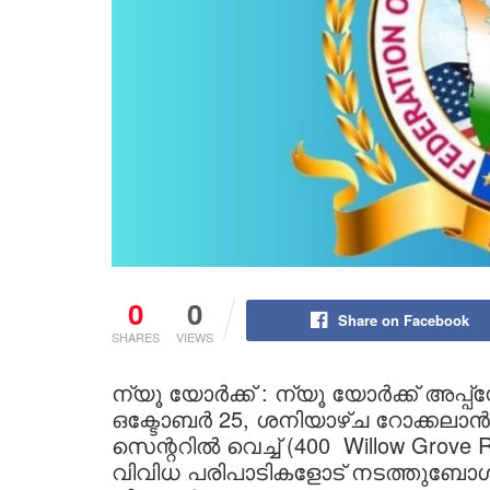
0
0
Share on Facebook
SHARES
VIEWS
ന്യൂ യോർക്ക് : ന്യൂ യോർക്ക് അപ്പ
ഒക്ടോബർ 25, ശനിയാഴ്ച റോക്കലാൻഡ്
സെന്ററിൽ വെച്ച് (400 Willow Grove R
വിവിധ പരിപാടികളോട് നടത്തുബോ