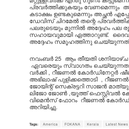
പ്രവര്‍ത്തിക്കുകയും വേണമെന്നും
കടാക്ഷം ഉണ്ടകുമെന്നും അച്ഛൻ എപ്
ഡേവിസ് ചിറമേൽ തന്റെ പ്രവർത്തികള
പലരുടെയും മുന്നിൽ അദ്ദേഹം പല ര
സഹായവുമായി ഏത്താറുണ്ട്. ദൈവം
അദ്ദേഹം സമൂഹത്തിനു ചെയ്യുന്നത
നവംബർ 25 ആം തീയതി ശനിയാഴ്ച 
ഏവരെയും സ്വാഗതം ചെയ്യുന്നത
വർക്കി , റീജണൽ കോർഡിനേറ്റർ ഷ
അഭിലാഷ് പുളിക്കത്തൊടി , റീജണ
ജോയിന്റ് സെക്രട്ടറി സാജൻ മാത്
ലിജോ ജോൺ ,യൂത്ത് ഫെസ്റ്റിവൽ 
വിമെൻസ് ഫോറം റീജണൽ കോർഡി
അറിയിച്ചു.
Tags:
America
FOKANA
Kerala
Latest News