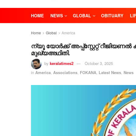
HOME
NEWS
GLOBAL
OBITUARY
LI
Home
Global
America
ന്യൂ യോർക്ക് അപ്പ്സ്റ്റേറ്റ് റ
മുഖ്യഅഥിതി.
by
keralatimes2
October 3, 2025
in
America
,
Associations
,
FOKANA
,
Latest News
,
News