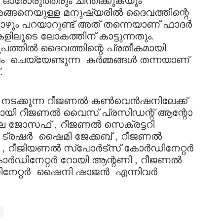
 അങ്ങനെയുള്ള മനുഷ്യരിൽ ദൈവത്തിന്റെ
പോഴും പറയാറുണ്ട് അത് തന്നെയാണ് ഫാദർ
ിലൂടെ ലോകത്തിന് കാട്ടുന്നതും.
ൂപത്തിൽ ദൈവത്തിന്റെ പ്രതീകമായി
 ചെയ്യേണ്ടുന്ന കർമ്മങ്ങൾ തന്നയാണ്
്.
നടക്കുന്ന റീജണൽ കൺവെൻഷനിലേക്ക്
ായി റീജണൽ വൈസ് പ്രസിഡന്റ് ആന്റോ
ീല ജോസഫ് , റീജണൽ സെക്രട്ടറി
ൽ ട്രഷർ ഷൈമി ജേക്കബ് , റീജണൽ
യു , റീജിയണൽ സ്പോർട്സ് കോർഡിനേറ്റർ
കോർഡിനേറ്റർ റോയി ആന്റണി , റീജണൽ
നേറ്റർ ഷൈനി ഷാജൻ എന്നിവർ