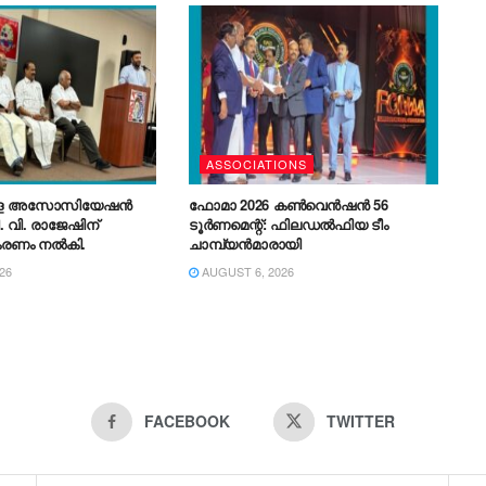
ഡോഷ്യസ്
െത്രാപ്പോലീത്ത
ASSOCIATIONS
രള അസോസിയേഷൻ
ഫോമാ 2026 കൺവെൻഷൻ 56
. വി. രാജേഷിന്
ടൂർണമെന്റ്: ഫിലഡൽഫിയ ടീം
കരണം നൽകി.
ചാമ്പ്യൻമാരായി
26
AUGUST 6, 2026
FACEBOOK
TWITTER