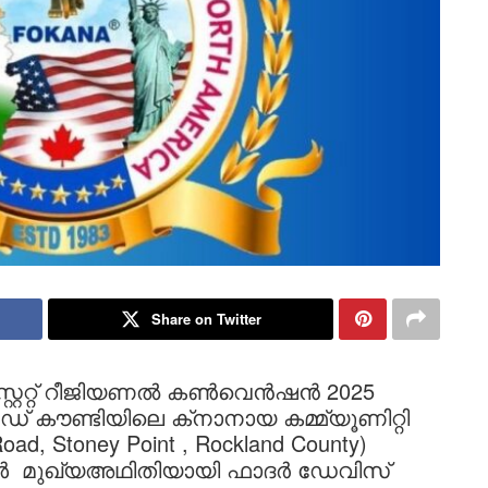
Share on Twitter
്സ്റ്റേറ്റ് റീജിയണൽ കൺവെൻഷൻ 2025
 കൗണ്ടിയിലെ ക്‌നാനായ കമ്മ്യൂണിറ്റി
oad, Stoney Point , Rockland County)
ൾ മുഖ്യഅഥിതിയായി ഫാദർ ഡേവിസ്