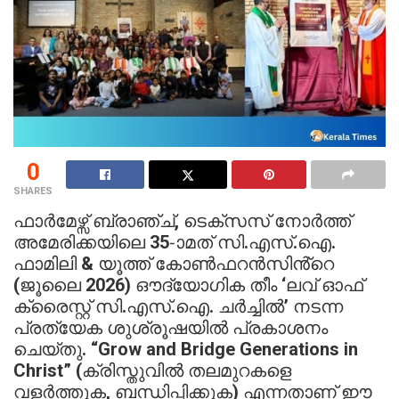
0
SHARES
ഫാർമേഴ്സ് ബ്രാഞ്ച്, ടെക്സസ് നോർത്ത്
അമേരിക്കയിലെ 35-ാമത് സി.എസ്.ഐ.
ഫാമിലി & യൂത്ത് കോൺഫറൻസിൻ്റെ
(ജൂലൈ 2026) ഔദ്യോഗിക തീം ‘ലവ് ഓഫ്
ക്രൈസ്റ്റ് സി.എസ്.ഐ. ചർച്ചിൽ’ നടന്ന
പ്രത്യേക ശുശ്രൂഷയിൽ പ്രകാശനം
ചെയ്തു. “Grow and Bridge Generations in
Christ” (ക്രിസ്തുവിൽ തലമുറകളെ
വളർത്തുക, ബന്ധിപ്പിക്കുക) എന്നതാണ് ഈ