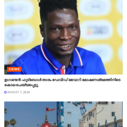
CRIME
ഉഗാണ്ടൻ ഫുട്ബോൾ താരം ഡേവിഡ് ഒവോറി മോഷണശ്രമത്തിനിടെ
കൊല ചെയ്യപ്പെട്ടു.
AUGUST 7, 2026