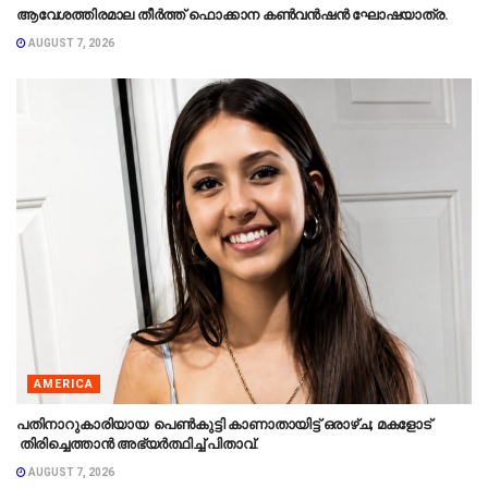
ആവേശത്തിരമാല തീർത്ത് ഫൊക്കാന കൺവൻഷൻ ഘോഷയാത്ര.
AUGUST 7, 2026
AMERICA
പതിനാറുകാരിയായ പെൺകുട്ടി കാണാതായിട്ട് ഒരാഴ്ച; മകളോട്
തിരിച്ചെത്താൻ അഭ്യർത്ഥിച്ച് പിതാവ്.
AUGUST 7, 2026