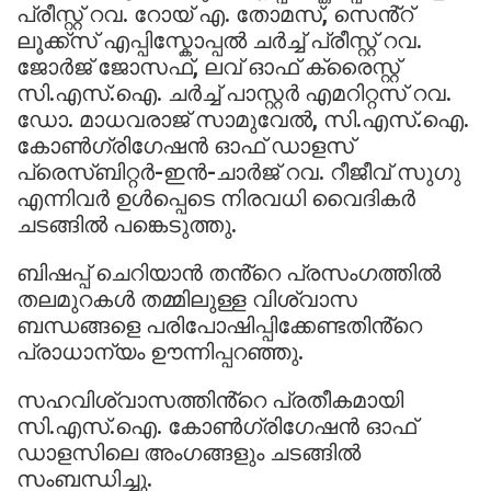
പ്രീസ്റ്റ് റവ. റോയ് എ. തോമസ്, സെൻ്റ്
ലൂക്ക്സ് എപ്പിസ്കോപ്പൽ ചർച്ച് പ്രീസ്റ്റ് റവ.
ജോർജ് ജോസഫ്, ലവ് ഓഫ് ക്രൈസ്റ്റ്
സി.എസ്.ഐ. ചർച്ച് പാസ്റ്റർ എമറിറ്റസ് റവ.
ഡോ. മാധവരാജ് സാമുവേൽ, സി.എസ്.ഐ.
കോൺഗ്രിഗേഷൻ ഓഫ് ഡാളസ്
പ്രെസ്ബിറ്റർ-ഇൻ-ചാർജ് റവ. റീജീവ് സുഗു
എന്നിവർ ഉൾപ്പെടെ നിരവധി വൈദികർ
ചടങ്ങിൽ പങ്കെടുത്തു.
ബിഷപ്പ് ചെറിയാൻ തൻ്റെ പ്രസംഗത്തിൽ
തലമുറകൾ തമ്മിലുള്ള വിശ്വാസ
ബന്ധങ്ങളെ പരിപോഷിപ്പിക്കേണ്ടതിൻ്റെ
പ്രാധാന്യം ഊന്നിപ്പറഞ്ഞു.
സഹവിശ്വാസത്തിൻ്റെ പ്രതീകമായി
സി.എസ്.ഐ. കോൺഗ്രിഗേഷൻ ഓഫ്
ഡാളസിലെ അംഗങ്ങളും ചടങ്ങിൽ
സംബന്ധിച്ചു.