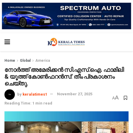
Home
Global
America
നോർത്ത് അമേരിക്കൻ സി.എസ്.ഐ. ഫാമിലി
& യൂത്ത് കോൺഫറൻസ്: തീം പ്രകാശനം
ചെയ്തു.
by
keralatimes1
November 27, 2025
A
A
Reading Time: 1 min read