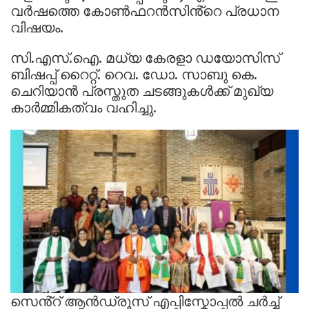
വർഷത്തെ കോൺഫറൻസിൻ്റെ പ്രധാന
വിഷയം.
സി.എസ്.ഐ. മധ്യ കേരളാ ഡയോസിസ്
ബിഷപ്പ് റൈറ്റ്. റെവ. ഡോ. സാബു കെ.
ചെറിയാൻ പ്രസ്തുത ചടങ്ങുകൾക്ക് മുഖ്യ
കാർമ്മികത്വം വഹിച്ചു.
സെൻ്റ് ആൻഡ്രൂസ് എപ്പിസ്കോപ്പൽ ചർച്ച്