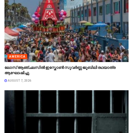
AMERICA
ലോസ് ആഞ്ചലസിൽ ഇസ്കോൺ സുവർണ്ണ ജൂബിലി രഥയാത്ര
ആഘോഷിച്ചു.
AUGUST 7, 2026