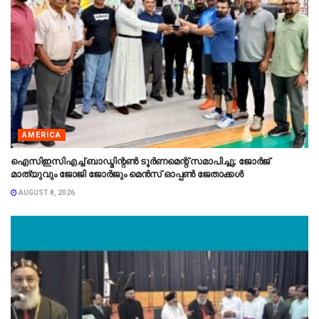
AMERICA
ഐസിഇസിഎച്ച് ബാഡ്മിന്റൺ ടൂർണമെന്റ് സമാപിച്ചു; ജോർജ്
മാത്യുവും ജോജി ജോർജും മെൻസ് ഓപ്പൺ ജേതാക്കൾ
AUGUST 8, 2026