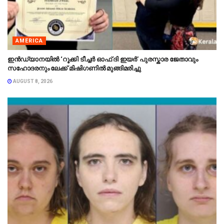
AMERICA
ഇൻഡ്യാനയിൽ ‘റൂക്കി ടീച്ചർ ഓഫ് ദി ഇയർ’ പുരസ്കാര ജേതാവും
സഹോദരനും ലേക്ക് മിഷിഗണിൽ മുങ്ങിമരിച്ചു
AUGUST 8, 2026