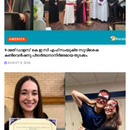
AMERICA
9-ാമത് ഡാളസ് കെ ഇ സി എഫ് സംയുക്ത സുവിശേഷ
കൺവെൻഷനു പ്രാർത്ഥനാനിർഭരമായ തുടക്കം.
AUGUST 8, 2026