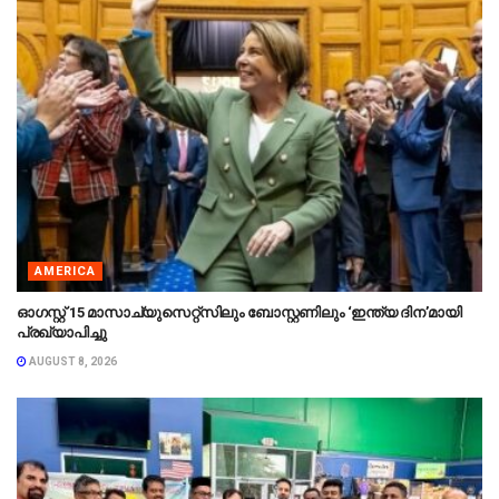
AMERICA
ഓഗസ്റ്റ് 15 മാസാച്യുസെറ്റ്‌സിലും ബോസ്റ്റണിലും ‘ഇന്ത്യ ദിന’മായി
പ്രഖ്യാപിച്ചു
AUGUST 8, 2026