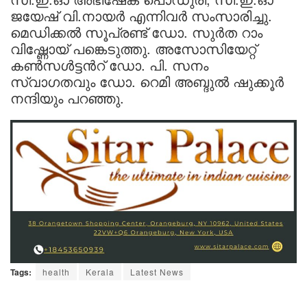
ജയേഷ് വി.നായർ എന്നിവർ സംസാരിച്ചു.
മെഡിക്കൽ സൂപ്രണ്ട് ഡോ. സുർത റാം
വിഷ്ണോയ് പങ്കെടുത്തു. അസോസിയേറ്റ്
കൺസൾട്ടന്‍റ് ഡോ. പി. സനം
സ്വാഗതവും ഡോ. റെമി അബ്ദുൽ ഷുക്കൂർ
നന്ദിയും പറഞ്ഞു.
Tags:
health
Kerala
Latest News