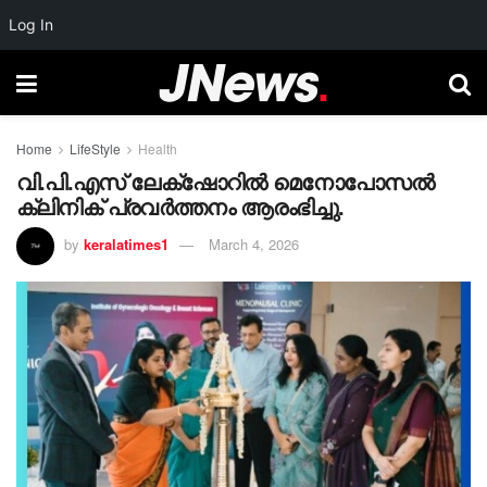
Log In
Home
LifeStyle
Health
വി.പി.എസ് ലേക്‌ഷോറിൽ മെനോപോസൽ
ക്ലിനിക് പ്രവർത്തനം ആരംഭിച്ചു.
by
keralatimes1
March 4, 2026