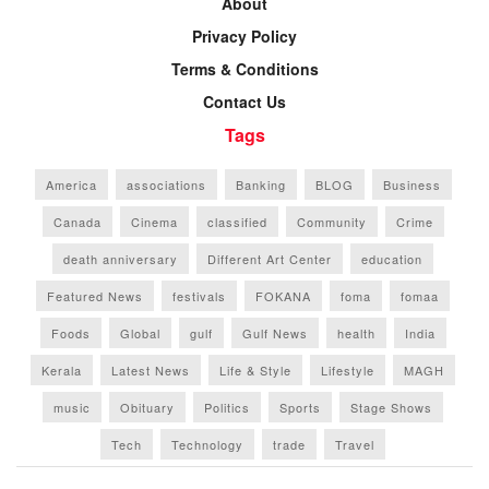
About
Privacy Policy
Terms & Conditions
Contact Us
Tags
America
associations
Banking
BLOG
Business
Canada
Cinema
classified
Community
Crime
death anniversary
Different Art Center
education
Featured News
festivals
FOKANA
foma
fomaa
Foods
Global
gulf
Gulf News
health
India
Kerala
Latest News
Life & Style
Lifestyle
MAGH
music
Obituary
Politics
Sports
Stage Shows
Tech
Technology
trade
Travel