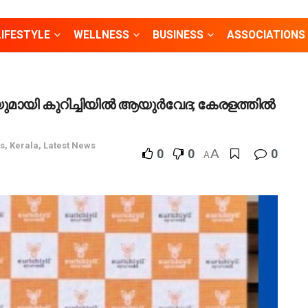
LIFESTYLE
WELLNESS
BUSINESS
ASSOCIATIONS
ുമായി കുറിച്ചിയിൽ ആയുർവേദ; കേരളത്തിൽ
s
,
Kerala
,
Latest News
0
0
A
0
A