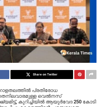
Share on Twitter
ഗോളതലത്തിൽ പ്രതിരോധ
്നതനിലവാരമുള്ള വെൽനസ്
്ഷ്യമിട്ട്, കുറിച്ചിയിൽ ആയുർവേദ 250 കോടി