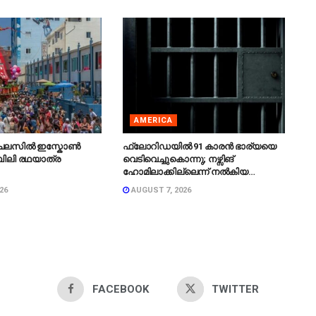
AMERICA
ചലസിൽ ഇസ്കോൺ
ഫ്ലോറിഡയിൽ 91 കാരൻ ഭാര്യയെ
ിലി രഥയാത്ര
വെടിവെച്ചുകൊന്നു; നഴ്സിങ്
.
ഹോമിലാക്കില്ലെന്ന് നൽകിയ
വാഗ്ദാനം പാലിച്ചതായി മൊഴി.
26
AUGUST 7, 2026
FACEBOOK
TWITTER