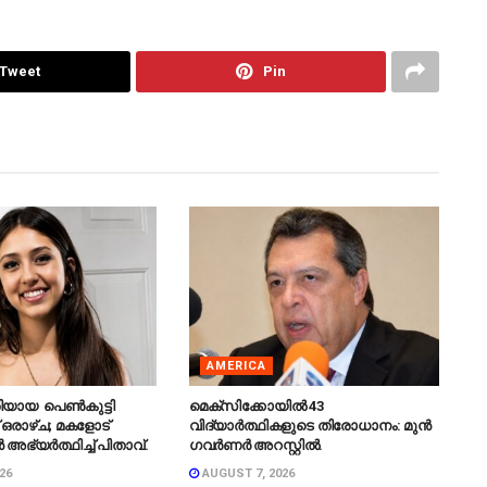
Tweet
Pin
AMERICA
ിയായ പെൺകുട്ടി
മെക്‌സിക്കോയിൽ 43
 ഒരാഴ്ച; മകളോട്
വിദ്യാർത്ഥികളുടെ തിരോധാനം: മുൻ
 അഭ്യർത്ഥിച്ച് പിതാവ്.
ഗവർണർ അറസ്റ്റിൽ.
26
AUGUST 7, 2026