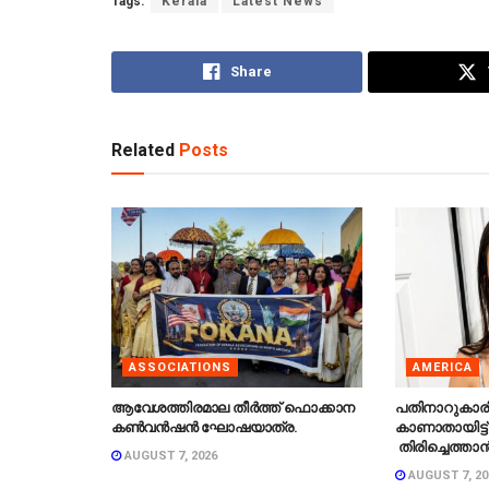
Tags:
Kerala
Latest News
Share
Related
Posts
ASSOCIATIONS
AMERICA
ആവേശത്തിരമാല തീർത്ത് ഫൊക്കാന
പതിനാറുകാര
കൺവൻഷൻ ഘോഷയാത്ര.
കാണാതായിട്ട്
തിരിച്ചെത്താൻ
AUGUST 7, 2026
AUGUST 7, 20