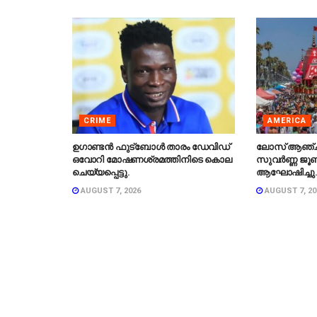
CRIME
AMERICA
ഉഗാണ്ടൻ ഫുട്ബോൾ താരം ഡേവിഡ്
ലോസ് ആഞ്
ഒവോറി മോഷണശ്രമത്തിനിടെ കൊല
സുവർണ്ണ ജൂബ
ചെയ്യപ്പെട്ടു.
ആഘോഷിച്ചു
AUGUST 7, 2026
AUGUST 7, 20