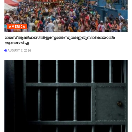
AMERICA
ലോസ് ആഞ്ചലസിൽ ഇസ്കോൺ സുവർണ്ണ ജൂബിലി രഥയാത്ര
ആഘോഷിച്ചു.
AUGUST 7, 2026