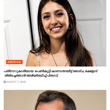
AMERICA
പതിനാറുകാരിയായ പെൺകുട്ടി കാണാതായിട്ട് ഒരാഴ്ച; മകളോട്
തിരിച്ചെത്താൻ അഭ്യർത്ഥിച്ച് പിതാവ്.
AUGUST 7, 2026