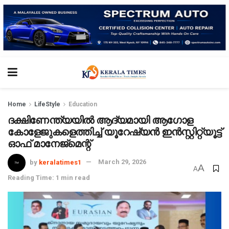
Home
LifeStyle
Education
ദക്ഷിണേന്ത്യയില്‍ ആദ്യമായി ആഗോള
കോളേജുകളെത്തിച്ച് യൂറേഷ്യന്‍ ഇന്‍സ്റ്റിറ്റ്യൂട്ട്
ഓഫ് മാനേജ്‌മെന്റ്
by
keralatimes1
March 29, 2026
A
A
Reading Time: 1 min read