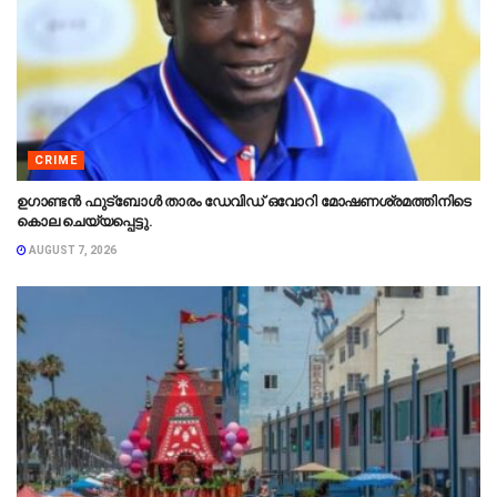
CRIME
ഉഗാണ്ടൻ ഫുട്ബോൾ താരം ഡേവിഡ് ഒവോറി മോഷണശ്രമത്തിനിടെ
കൊല ചെയ്യപ്പെട്ടു.
AUGUST 7, 2026