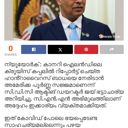
0
SHARES
ന്യൂയോർക് : കാനറി ഐലൻഡിലെ
ക്രൂയിസ് കപ്പലിൽ റിപ്പോർട്ട് ചെയ്ത
ഹാൻ്റാവൈറസ് ബാധയെ നേരിടാൻ
അമേരിക്ക പൂർണ്ണ സജ്ജമാണെന്ന്
സി.ഡി.സി ആക്ടിങ് ഡയറക്ടർ ജയ് ഭട്ടാചാര്യ
അറിയിച്ചു. സി.എൻ.എൻ അഭിമുഖത്തിലാണ്
അദ്ദേഹം ഇക്കാര്യം വ്യക്തമാക്കിയത്.
ഇത് കോവിഡ് പോലെ ഭയപ്പെടേണ്ട
സാഹചര്യമല്ലെന്നും പഴയ