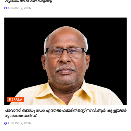
ശൃംഖല; രഹസ്യ റിപ്പോർട്ട്
AUGUST 7, 2026
KERALA
പ്രവാസി ബന്‌ധു ഡോ.എസ്.അഹമ്മദിന് ജസ്റ്റിസ് വി.ആർ. കൃഷ്ണയ്യർ
സ്മാരക അവാർഡ്.
AUGUST 7, 2026