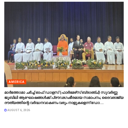
AMERICA
മാർത്തോമാ ചർച്ച് ഓഫ് ഡാളസ് (ഫാർമേഴ്‌സ് ബ്രാഞ്ച്) സുവർണ്ണ
ജൂബിലി ആഘോഷങ്ങൾക്ക് പ്രൗഢഗംഭീരമായ സമാപനം; ദൈവരാജ്യ
ദൗത്യത്തിന്റെ വർദ്ധനവാകണം വരും നാളുകളെന്ന് ഡോ.
തിയോഡോഷ്യസ് മാർത്തോമാ മെത്രാപ്പോലീത്ത
AUGUST 6, 2026