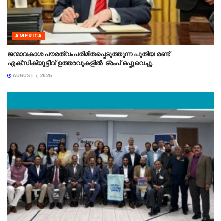
AMERICA
ജന്മാവകാശ പൗരത്വം പരിമിതപ്പെടുത്തുന്ന പുതിയ രണ്ട്
എക്സിക്യൂട്ടീവ് ഉത്തരവുകളിൽ ട്രംപ് ഒപ്പുവെച്ചു.
AUGUST 7, 2026