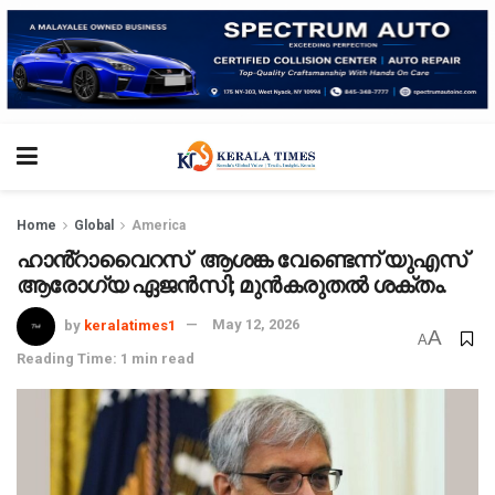
Home
Global
America
ഹാൻ്റാവൈറസ് ആശങ്ക വേണ്ടെന്ന് യുഎസ്
ആരോഗ്യ ഏജൻസി; മുൻകരുതൽ ശക്തം.
by
keralatimes1
May 12, 2026
A
A
Reading Time: 1 min read