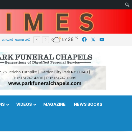
℃
Facebook
X
YouTube
28
മാജിക്, സംഗീതം, ഓണാഘോഷം, ജീവകാരുണ്യം ഒന്നിക്കുന്ന ‘എംക്യൂബ് ഷോ 2026 & പൊന്നോണം 26’ ഓഗസ്റ്റ് 30-ന് ന്യൂയോർക്കിലെ റോക്‌ലാണ്ടിൽ.
NY
NS
VIDEOS
MAGAZINE
NEWS BOOKS