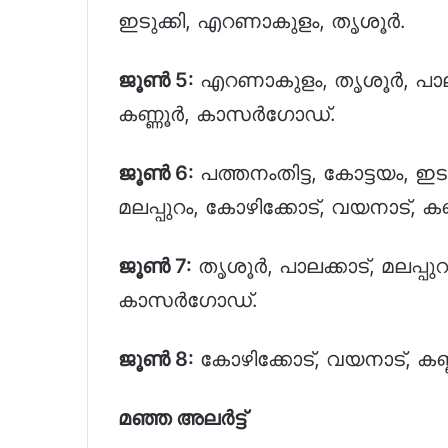
ഇടുക്കി, എറണാകുളം, തൃശൂർ.
ജൂൺ 5:
എറണാകുളം, തൃശൂർ, പാലക്ക
കണ്ണൂർ, കാസർഗോഡ്.
ജൂൺ 6:
പത്തനംതിട്ട, കോട്ടയം, ഇട
മലപ്പുറം, കോഴിക്കോട്, വയനാട്,
ജൂൺ 7:
തൃശൂർ, പാലക്കാട്, മലപ്പു
കാസർഗോഡ്.
ജൂൺ 8:
കോഴിക്കോട്, വയനാട്, ക
മഞ്ഞ അലർട്ട്