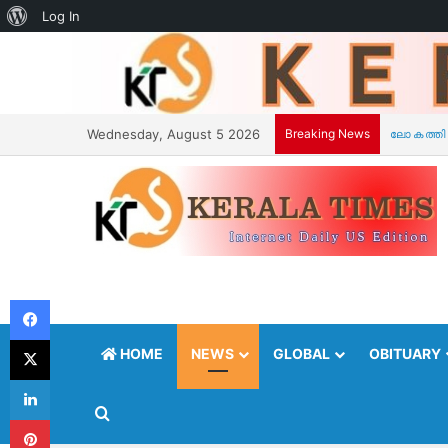
About
Log In
WordPress
Wednesday, August 5 2026
Breaking News
Facebook
X
HOME
NEWS
GLOBAL
OBITUARY
LinkedIn
Search for
Pinterest