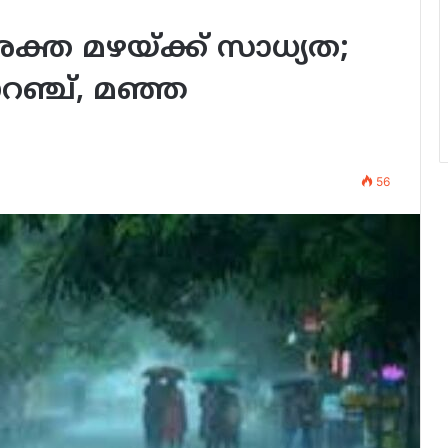
്ത മഴയ്ക്ക് സാധ്യത;
റഞ്ച്, മഞ്ഞ
56