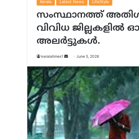
Kerala
Latest News
LifeStyle
സംസ്ഥാനത്ത് അതിശക
വിവിധ ജില്ലകളിൽ ഓ
അലർട്ടുകൾ.
Send
keralatimes1
June 5, 2026
an
email