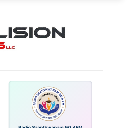
Radio Saanthwanam 90.4FM